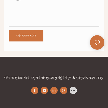
এখন তদন্ত পাঠান
গভীর সংস্কৃতির সাথে, সৌন্দর্যে ভবিষ্যতের মুখোমুখি থাকুন & ব্যক্তিগত যত্ন ক্ষেত্র.