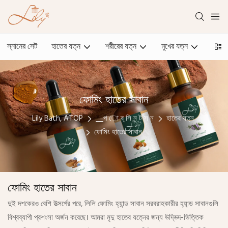
স্নানের সেট
হাতের যত্ন
শরীরের যত্ন
মুখের যত্ন
পোষা 
ফোমিং হাতের সাবান
Lily Bath, ATOP
▁প ো র্ সি ন ট স ন
হাতের যত্ন
ফোমিং হাতের সাবান
ফোমিং হাতের সাবান
দুই দশকেরও বেশি উত্সর্গের পরে, লিলি ফোমিং হ্যান্ড সাবান সরবরাহকারীর হ্যান্ড সাবানগুলি
বিশ্বব্যাপী প্রশংসা অর্জন করেছে। আমরা মৃদু হাতের যত্নের জন্য উদ্ভিদ-ভিত্তিক