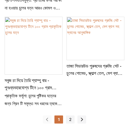
প্রাণী-নির্যাতনমুক্ত: প্রাণীদের উপর পরীক্ষা
না হওয়ায় চুলের যত্ন আরও কোমল ও
স্নিগ্ধ হয়। জৈব উপাদান: গভীর পরিষ্কার
ও পুষ্টির জন্য প্রাকৃতিক উপাদানে সমৃদ্ধ।
ভেষজ নির্যাস: প্রাকৃতিক গুণের মাধ্যমে
চুলের মেরামত ও মসৃণতা বাড়ায়। ইউনিসেক্স
ফর্মুলা: পুরুষ ও মহিলা উভয়ের জন্য
উপযুক্ত, যা সকলের জন্য বহুমুখী
ব্যবহারের সুযোগ দেয়। ভ্রমণ-বান্ধব
তাজা সিডারউড পুরুষদের গ্রুমিং সেট -
আকার: ১৫০ মিলি বোতল ব্যক্তিগত
চুলের পোমেড, স্ক্যাল্প তেল, মেশ ব্যাগ
ব্যবহার বা হোটেলে থাকার জন্য আদর্শ।
সহ স্নানের আনুষাঙ্গিক
সবুজ চা দিয়ে তৈরি শ্যাম্পু বার -
পুনঃব্যবহারযোগ্য টিনে ১০০ গ্রাম
প্রাকৃতিক চুলের যত্ন
প্রাকৃতিক ফর্মুলা: চুলের পুষ্টিকর যত্নের
জন্য গ্রিন টি সমৃদ্ধ। সব ধরনের ত্বকের
জন্য উপযুক্ত: শুষ্ক, তৈলাক্ত,
সংবেদনশীল এবং সাধারণ ত্বকের জন্য
1
2
আদর্শ। দীর্ঘস্থায়ী: ৩ বছর পর্যন্ত ব্যবহারের