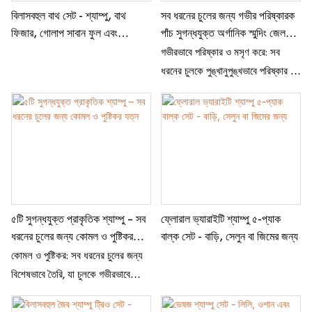
ব্যবহারের জন্য উপযুক্ত, এটি চকচকে,
বাথরুমের প্রদর্শন বা উপহার দেওয়ার জন্য
বিলাসবহুল বাথ সেট - শ্যাম্পু, বাথ
সব ধরনের চুলের জন্য গভীর পরিষ্কারক
মসৃণ এবং প্রাণবন্ততা পুনরুদ্ধার করতে
উপযুক্ত।
ফিজার, গোলাপ সাবান ফুল এবং
পাঁচ সুগন্ধযুক্ত অর্গানিক স্মুদিং জেল
সাহায্য করে, প্রতিটি চুলকে হালকাভাবে
খরগোশের বোতল উপহার বাক্স
শ্যাম্পু - সেলুন কোয়ালিটি
গভীরভাবে পরিষ্কার ও মসৃণ করে: সব
সুগন্ধযুক্ত করে তোলে একটি তাজা ফুলের
ধরনের চুলকে পুঙ্খানুপুঙ্খভাবে পরিষ্কার ও
স্পর্শে।
নরম করে। প্রাণী-নির্যাতনমুক্ত ও জৈব:
একটি কোমল, প্রাকৃতিক পরিষ্কারের
অভিজ্ঞতা নিশ্চিত করে। চুল-মেরামতকারী
ফর্মুলা: স্বাস্থ্যকর ফলাফলের জন্য চুলকে
শক্তিশালী ও কন্ডিশন করে। কোমল ও
পুষ্টিকর: গভীরভাবে পরিষ্কার ও মসৃণ করার
বৈশিষ্ট্যসহ সব ধরনের চুলের জন্য তৈরি।
৫টি সুগন্ধযুক্ত প্রাকৃতিক শ্যাম্পু – সব
ফ্লোরাল ভ্যারাইটি শ্যাম্পু ৫-প্যাক
ইউনিসেক্স ডিজাইন: পুরুষ ও মহিলা উভয়ের
ধরনের চুলের জন্য কোমল ও পুষ্টিকর
বাল্ক সেট - বাড়ি, সেলুন বা জিমের জন্য
জন্য উপযুক্ত।
যত্ন
কোমল ও পুষ্টিকর: সব ধরনের চুলের জন্য
বিশেষভাবে তৈরি, যা চুলকে গভীরভাবে
পরিষ্কার করে এবং মসৃণ করে। প্রাণী-