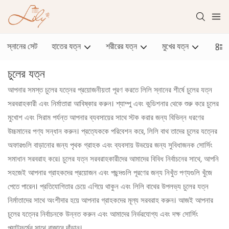
স্নানের সেট
হাতের যত্ন
শরীরের যত্ন
মুখের যত্ন
পোষা 
চুলের যত্ন
আপনার সমস্ত চুলের যত্নের প্রয়োজনীয়তা পূরণ করতে লিলি স্নানের শীর্ষে চুলের যত্ন
সরবরাহকারী এবং নির্মাতারা আবিষ্কার করুন। শ্যাম্পু এবং কন্ডিশনার থেকে শুরু করে চুলের
মুখোশ এবং সিরাম পর্যন্ত আপনার ব্যবসায়ের সাথে স্টক করার জন্য বিভিন্ন ধরণের
উচ্চমানের পণ্য সন্ধান করুন। প্রত্যেককে পরিবেশন করে, লিলি বাথ তাদের চুলের যত্নের
অফারগুলি বাড়ানোর জন্য পৃথক গ্রাহক এবং ব্যবসায় উভয়ের জন্য সুবিধাজনক সোর্সিং
সমাধান সরবরাহ করে। চুলের যত্ন সরবরাহকারীদের আমাদের বিবিধ নির্বাচনের সাথে, আপনি
সহজেই আপনার গ্রাহকদের প্রয়োজন এবং পছন্দগুলি পূরণের জন্য নিখুঁত পণ্যগুলি খুঁজে
পেতে পারেন। প্রতিযোগিতার চেয়ে এগিয়ে থাকুন এবং লিলি বাথের উপলভ্য চুলের যত্ন
নির্মাতাদের সাথে অংশীদার হয়ে আপনার গ্রাহকদের মূল্য সরবরাহ করুন। আজই আপনার
চুলের যত্নের নির্বাচনকে উন্নত করুন এবং আমাদের নির্ভরযোগ্য এবং দক্ষ সোর্সিং
প্ল্যাটফর্মের সাথে বাজারে দাঁড়ান।