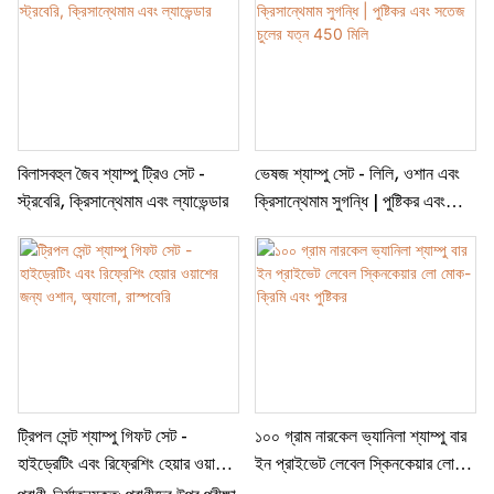
নির্যাতনমুক্ত ও জৈব: একটি প্রাকৃতিক এবং
কোমলভাবে চুল পরিষ্কার করার অভিজ্ঞতা
নিশ্চিত করে। চুল মেরামতকারী ফর্মুলা:
চুলকে শক্তিশালী ও কন্ডিশন করে
স্বাস্থ্যকর ফলাফল প্রদান করে। ৩০০ মিলি
বোতল: নিয়মিত ব্যবহারের জন্য পর্যাপ্ত
বিলাসবহুল জৈব শ্যাম্পু ট্রিও সেট -
ভেষজ শ্যাম্পু সেট - লিলি, ওশান এবং
পরিমাণ পণ্য সরবরাহ করে। ইউনিসেক্স
স্ট্রবেরি, ক্রিসান্থেমাম এবং ল্যাভেন্ডার
ক্রিসান্থেমাম সুগন্ধি | পুষ্টিকর এবং
ডিজাইন: পুরুষ এবং মহিলা উভয়ের জন্য
সতেজ চুলের যত্ন 450 মিলি
উপযুক্ত।
ট্রিপল সেন্ট শ্যাম্পু গিফট সেট -
১০০ গ্রাম নারকেল ভ্যানিলা শ্যাম্পু বার
হাইড্রেটিং এবং রিফ্রেশিং হেয়ার ওয়াশের
ইন প্রাইভেট লেবেল স্কিনকেয়ার লো
জন্য ওশান, অ্যালো, রাস্পবেরি
মোক- ক্রিমি এবং পুষ্টিকর