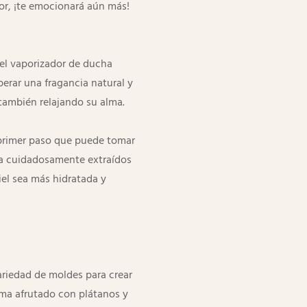
or, ¡te emocionará aún más!
 el vaporizador de ducha
berar una fragancia natural y
también relajando su alma.
 primer paso que puede tomar
nta cuidadosamente extraídos
iel sea más hidratada y
variedad de moldes para crear
oma afrutado con plátanos y