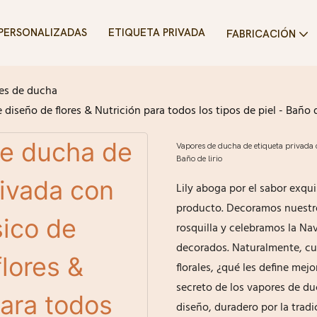
PERSONALIZADAS
ETIQUETA PRIVADA
FABRICACIÓN
es de ducha
iseño de flores & Nutrición para todos los tipos de piel - Baño d
Vapores de ducha de etiqueta privada co
Baño de lirio
Lily aboga por el sabor exqu
producto. Decoramos nuestro
rosquilla y celebramos la N
decorados. Naturalmente, cu
florales, ¿qué les define mej
secreto de los vapores de duc
diseño, duradero por la tradi