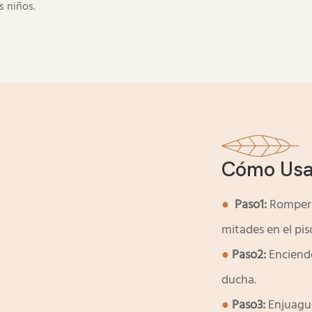
s niños.
Cómo Usa
●
Paso1:
Romper 
mitades en el pis
●
Paso2:
Enciende
ducha.
●
Paso3:
Enjuague