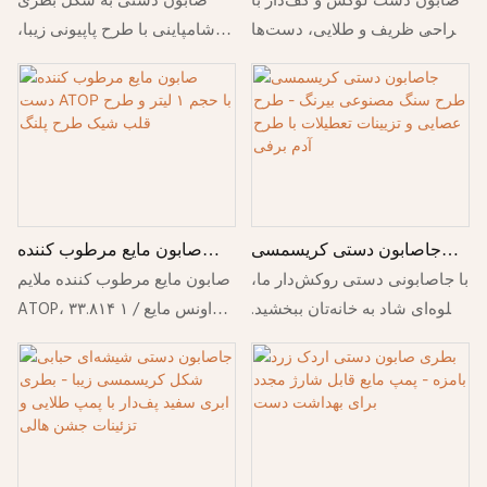
صابون دست لوکس و کف‌دار با
صابون دستی به شکل بطری
- مایع دستشویی کف‌دار زیبا
طراحی ظریف و طلایی، دست‌ها
شامپاینی با طرح پاپیونی زیبا،
برای خانه و آشپزخانه
را به آرامی تمیز می‌کند و در عین
ضمن تمیز کردن و طراوت
حال به حمام‌ها و آشپزخانه‌ها
بخشیدن به دست‌ها، جلوه‌ای
جلوه‌ای شیک می‌بخشد.
مجلل به حمام‌ها می‌بخشد.
جاصابون دستی کریسمسی
صابون مایع مرطوب کننده
طرح سنگ مصنوعی بیرنگ -
دست ATOP با حجم ۱ لیتر و
با جاصابونی دستی روکش‌دار ما،
صابون مایع مرطوب کننده ملایم
طرح عصایی و تزیینات
طرح قلب شیک طرح پلنگ
جلوه‌ای شاد به خانه‌تان ببخشید.
ATOP، ۳۳.۸۱۴ اونس مایع / ۱
تعطیلات با طرح آدم برفی
این بطری پمپی که با طرح
لیتر، ترکیبی از پاک کنندگی
عصایی و آویز آدم برفی زیبا
عمیق و قدرتمند با آبرسانی
تزئین شده است، هم به عنوان
مغذی است. بطری لوکس و
یک بطری صابون کاربردی و هم
شیک طرح پلنگی، دکوراسیون
به عنوان یک دکور کریسمس
حمام شما را زیباتر می‌کند، در
جذاب عمل می‌کند. این محصول
حالی که فرمول ملایم آن به طور