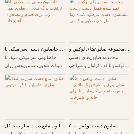
آشپزخانه
دکوراسیون حمام و آشپزخانه
حالی که بطری تزئینی پاییزی،
جشن.
دکوراسیون خانه را در پاییز زیباتر
می‌کند.
مجموعه صابون‌های لوکس و
جاصابون دستی سرامیکی با
تمیزکننده عمیق دست - ست
تزئینات برگ طلایی - بطری
مجموعه صابون‌های دستی
جاصابونی سرامیکی شیک با
شستشوی دست مرطوب‌کننده
پمپی زیبا برای حمام و
لوکس با کف فراوان و طراحی
تزئینات طلایی، ضمن پخش روان
زیبا با طراحی طلایی و گیاهی
پیشخوان آشپزخانه
گیاهی طلایی، ضمن بهبود
صابون، به کابینت‌های حمام و
دکوراسیون منزل، به آرامی
آشپزخانه جلوه‌ای لوکس
دست‌ها را تمیز و شاداب می‌کند.
می‌بخشد.
صابون دست لوکس ۵۰۰
صابون مایع دست ساز به شکل
میلی‌لیتری با طرح برگ طلایی
بطری شامپاین با گره تزئینی