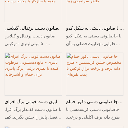
جا صابونی دستی به شکل کدو
صابون دست پرتقالی گیلاسی
حلوایی - پمپ صابون مایع با تم
۵۰۰ میلی‌لیتری در بطری
با جاصابونی دستی به شکل کدو
صابون دست پرتقال و گیلاس
پاییز و هالووین، دکور حمام با
شیشه‌ای - صابون دست با
حلوایی، جذابیت فصلی به آن
۵۰۰ میلی‌لیتری - ترکیبی
ظاهر سرامیکی زیبا
فرمول ملایم یا سازگار با
اضافه کنید. مناسب برای
طراوت‌بخش از رایحه مرکبات و
محیط زیست
هالووین، پاییز و دکوراسیون
گیلاس. مرطوب‌کننده، ملایم و
حمام یا پیشخوان آشپزخانه در
مناسب برای آشپزخانه و حمام.
روز شکرگزاری.
بطری پمپی موجود است.
جا صابونی دستی دکور حمام
صابون دست فومی برگ افرای
مخصوص جشن کریسمس -
پاییزی - مایع دستشویی
جاصابونی دستی کریسمسی با
با صابون دست کف‌دار برگ افرا،
طرح دانه برف و درخت براق
مرطوب کننده با بطری تزئینی
طرح دانه برف اکلیلی و درخت.
فصل پاییز را جشن بگیرید. کف
لوکس با پمپ نقره‌ای
برگ پاییزی برای حمام و
بطری پمپی نقره‌ای تزئینی برای
غلیظ آن به آرامی تمیز می‌کند در