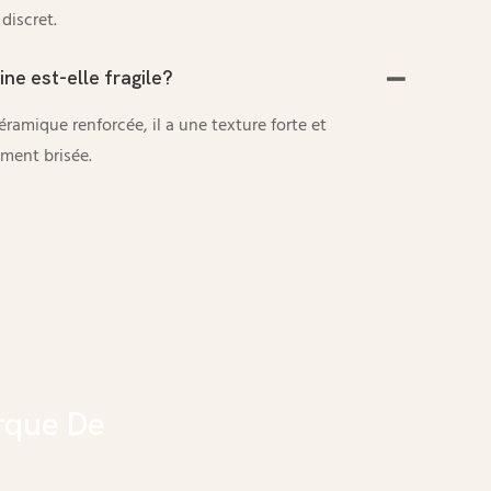
discret.
ine est-elle fragile?
éramique renforcée, il a une texture forte et
ement brisée.
rque De