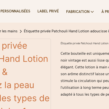
PERSONNALISÉES
LABEL PRIVÉ
FABRICATION
À P
r les mains
Étiquette privée Patchouli Hand Lotion adoucisse &
Étiquette privée Patchouli Hand Lotion
Cette bouteille est uniquemen
noir vintage est aussi lisse 
élégant. Cette lotion à main 
son arôme distinctif laisse 
stimule la circulation qui pe
l'utilisation à long terme pe
adapté à tous les types de p