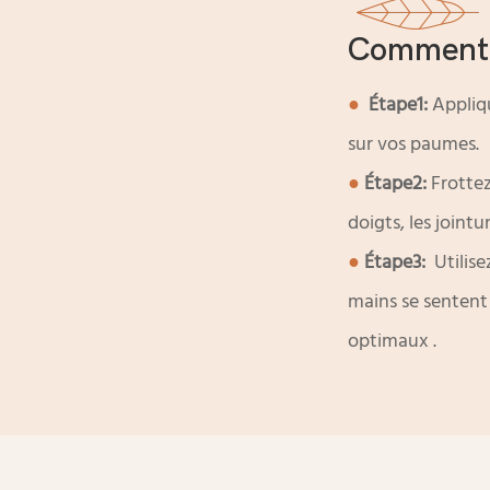
Comment U
●
Étape1:
Appliq
sur vos paumes.
●
Étape2:
Frottez
doigts, les joint
●
Étape3:
Utilise
mains se sentent 
optimaux
.