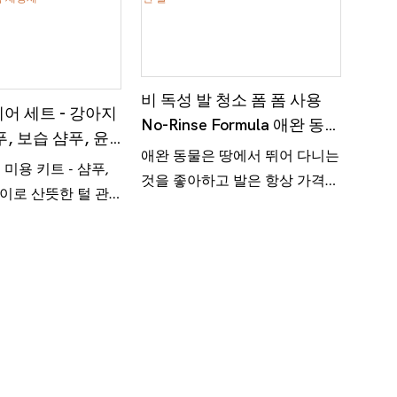
비 독성 발 청소 폼 폼 사용
어 세트 - 강아지
No-Rinse Formula 애완 동물
, 보습 샴푸, 윤
을위한 부드럽게 깨끗한 발
애완 동물은 땅에서 뛰어 다니는
스, 기름기 제거 스
 미용 키트 - 샴푸,
것을 좋아하고 발은 항상 가격을
거품 세정제
이로 산뜻한 털 관
지불합니다. 다시 달려하기 어려
운 발을 청소하기 위해 고군분투
하고 있습니까? Lily 's Paw
Cleaning Foam을 사용해보십시
오! 린스 공식은 온화하고 편안
합니다. 청소하는 동안 냄새를
제거하고 가려움증을 완화 할 수
있습니다. 그것의 부드러운 거품