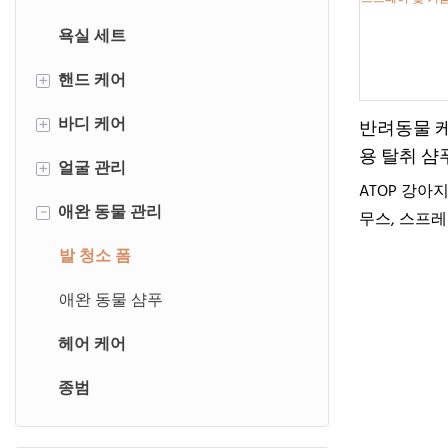
욕실 세트
핸드 케어
+
바디 케어
손비누
+
반려동물 케
용 탈취 샴푸
얼굴 관리
거품이 나는 핸드솝
바디워시
+
기 개선 무
ATOP 강아지
애완 동물 관리
핸드로션
샤워젤
페이셜 세럼
-
프레이 및 
무스, 스프레
리
핸드크림
바디로션
페이스 스크럽
발 청소 폼
핸드세럼
바디크림
페이스 크림
애완 동물 샴푸
헤어 케어
바디세럼
페이셜 마스크
종범
바디 스크럽
립 마스크
바 비누
아이 마스크