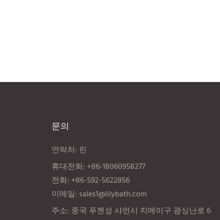
문의
연락처: 린
휴대전화: +86-18060958277
전화: +86-592-5622856
이메일:
sales1@lilybath.com
주소: 중국 푸젠성 샤먼시 지메이구 광싱난로 6