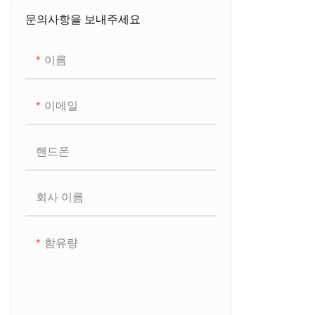
문의사항을 보내주세요
바디 버터
입욕제
이름
샤워기 스티머
이메일
입욕제
핸드폰
회사 이름
함유량