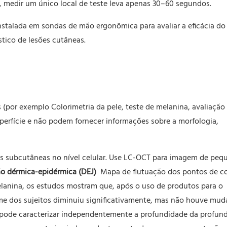
 medir um único local de teste leva apenas 30–60 segundos.
instalada em sondas de mão ergonômica para avaliar a eficácia d
stico de lesões cutâneas.
(por exemplo Colorimetria da pele, teste de melanina, avaliação
perfície e não podem fornecer informações sobre a morfologia,
is subcutâneas no nível celular. Use LC-OCT para imagem de peq
o dérmica-epidérmica (DEJ)
Mapa de flutuação dos pontos de co
elanina, os estudos mostram que, após o uso de produtos para o
me dos sujeitos diminuiu significativamente, mas não houve mu
T pode caracterizar independentemente a profundidade da profun