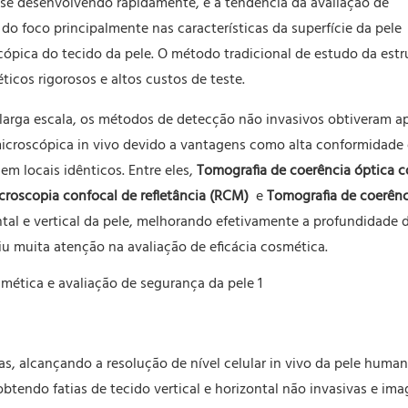
 se desenvolvendo rapidamente, e a tendência da avaliação de
o foco principalmente nas características da superfície da pele
cópica do tecido da pele. O método tradicional de estudo da estr
ticos rigorosos e altos custos de teste.
larga escala, os métodos de detecção não invasivos obtiveram a
microscópica in vivo devido a vantagens como alta conformidade 
 locais idênticos. Entre eles,
Tomografia de coerência óptica c
croscopia confocal de refletância (RCM)
e
Tomografia de coerênc
tal e vertical da pele, melhorando efetivamente a profundidade 
iu muita atenção na avaliação de eficácia cosmética.
as, alcançando a resolução de nível celular in vivo da pele huma
obtendo fatias de tecido vertical e horizontal não invasivas e im