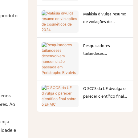
cosméticos do mundo
Malásia divulga resumo
o produto
de violações de
cosméticos de 2024
Pesquisadores
tailandeses
desenvolvem
nanoemulsão baseada
em Peristrophe Bivalvis
O SCCS da UE divulga o
uenos
parecer científico final
res. Ao
sobre o EHMC
dança
didade e