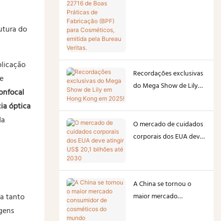
Boas Práticas de
Fabricação (BPF) para
utura do
Cosméticos, emitida pela
Bureau Veritas.
plicação
Recordações exclusivas
e
do Mega Show de Lily
onfocal
em Hong Kong em 2025!
ia óptica
da
O mercado de cuidados
corporais dos EUA deve
atingir US$ 20,1 bilhões
até 2030
A China se tornou o
na tanto
maior mercado
consumidor de
agens