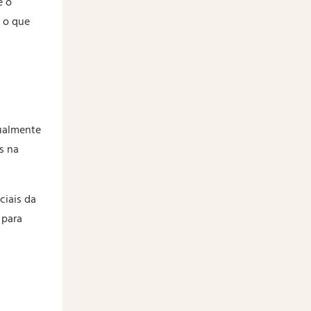
e o
 o que
tualmente
s na
ciais da
 para