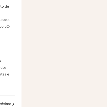
nto de
 usado
do LC-
s
ados
itas e
róximo