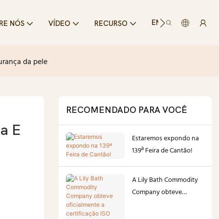
ENTRE EM CONTA
RE NÓS
VÍDEO
RECURSO
urança da pele
RECOMENDADO PARA VOCÊ
 E 
Estaremos expondo na
139ª Feira de Cantão!
A Lily Bath Commodity
Company obteve
oficialmente a
certificação ISO 22716 de