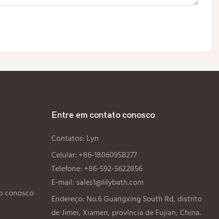
Entre em contato conosco
Contatos: Lyn
Celular: +86-18060958277
Telefone: +86-592-5622856
E-mail:
sales1@lilybath.com
o conosco
Endereço: No.6 Guangxing South Rd, distrito
de Jimei, Xiamen, província de Fujian, China.