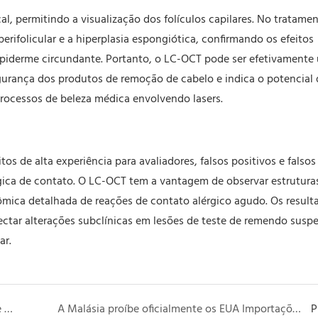
l, permitindo a visualização dos folículos capilares. No tratame
rifolicular e a hiperplasia espongiótica, confirmando os efeitos
 epiderme circundante. Portanto, o LC-OCT pode ser efetivamente
urança dos produtos de remoção de cabelo e indica o potencial 
rocessos de beleza médica envolvendo lasers.
s de alta experiência para avaliadores, falsos positivos e falsos
rgica de contato. O LC-OCT tem a vantagem de observar estrutura
ômica detalhada de reações de contato alérgico agudo. Os result
ar alterações subclínicas em lesões de teste de remendo suspe
ar.
U.S. bipartidário Os legisladores introduzem "Lei de Padrões de Proteção Solo segura" para reformar o processo de aprovação da FDA
A Malásia proíbe oficialmente os EUA Importações de resíduos de plástico
P