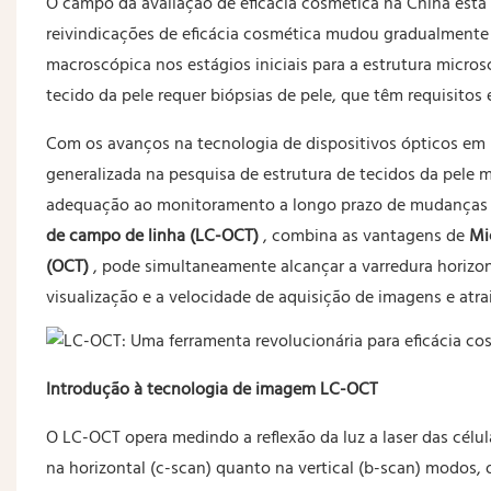
O campo da avaliação de eficácia cosmética na China está
reivindicações de eficácia cosmética mudou gradualmente d
macroscópica nos estágios iniciais para a estrutura micros
tecido da pele requer biópsias de pele, que têm requisitos é
Com os avanços na tecnologia de dispositivos ópticos em 
generalizada na pesquisa de estrutura de tecidos da pele 
adequação ao monitoramento a longo prazo de mudanças em
de campo de linha (LC-OCT)
, combina as vantagens de
Mi
(OCT)
, pode simultaneamente alcançar a varredura horizon
visualização e a velocidade de aquisição de imagens e atra
Introdução à tecnologia de imagem LC-OCT
O LC-OCT opera medindo a reflexão da luz a laser das célul
na horizontal (c-scan) quanto na vertical (b-scan) modos, 