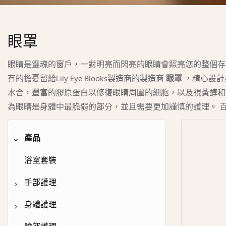
眼罩
眼睛是靈魂的窗戶，一對明亮而閃亮的眼睛會照亮您的整個存
有的擔憂留給Lily Eye Blooks製造商的製造商
眼罩
，精心設計
水合，豐富的膠原蛋白以修復眼睛周圍的細胞，以及視黃醇和
為眼睛是身體中最脆弱的部分，並且需要更加謹慎的護理。 
產品
浴室套裝
手部護理
洗手液
身體護理