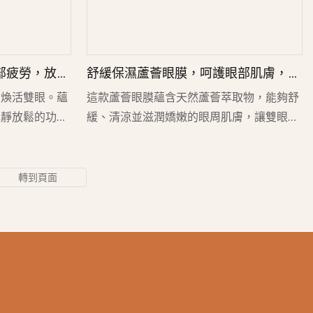
部疲勞，放鬆
舒緩保濕蘆薈眼膜，呵護眼部肌膚，適
合忙碌的上班族 - Lily Bath
，煥活雙眼。蘊
這款蘆薈眼膜蘊含天然蘆薈萃取物，能夠舒
鎮靜放鬆的功效
緩、清涼並滋潤嬌嫩的眼周肌膚，讓雙眼煥
助於消除浮腫，
發活力。溫和的配方有助於減輕眼部浮腫和
享受寧靜的水療
乾燥，使肌膚倍感平靜舒緩，煥發神采。無
放鬆身心，還是
論是日常護理還是長時間使用電子產品後，
理想之選。
都是理想之選。