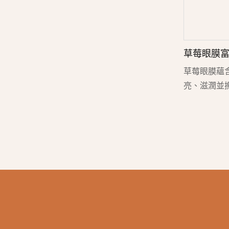
草莓眼膜富
雙眼明亮年輕 -
草莓眼膜蘊
亮、滋潤並
眼煥發活力
助於減少浮
肌膚緊緻度
自然光澤，
感放鬆。