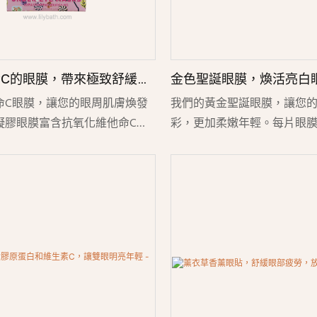
C的眼膜，帶來極致舒緩滋
金色聖誕眼膜，煥活亮白眼
驗 - Lily Bath
Lily Bath
命C眼膜，讓您的眼周肌膚煥發
我們的黃金聖誕眼膜，讓您
凝膠眼膜富含抗氧化維他命C、
彩，更加柔嫩年輕。每片眼
和舒緩植物萃取精華，有效改善
濕透明質酸、滋養膠原蛋白
袋和細紋，同時深層滋養眼周肌
效改善黑眼圈、眼袋和細紋
盈的材質舒適貼合肌膚，只需15
地，即刻舒緩疲憊雙眼，同
受放鬆護理，讓眼周肌膚煥發活
揮抗氧化功效，令雙眸容光
滑透亮。
奕。