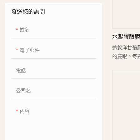
發送您的詢問
姓名
水凝膠眼
抗疲勞保濕
這款洋甘菊
電子郵件
的雙眼。每
柔的清涼感
電話
嫩的眼周肌
補充膠原蛋
公司名
跡，淡化細
活力。非常
後使用，或
內容
部分。