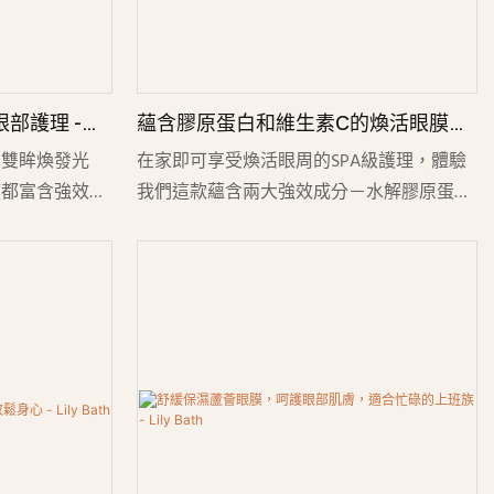
部護理 -
蘊含膠原蛋白和維生素C的煥活眼膜，
提亮膚色，抗衰老護理 - Lily Bath
的雙眸煥發光
在家即可享受煥活眼周的SPA級護理，體驗
膜都富含強效保
我們這款蘊含兩大強效成分－水解膠原蛋白
和天然金箔，有
和維生素C的賦活眼膜。這款雙效配方能夠
。清涼的凝膠質
深層保濕、緊緻提亮嬌嫩的眼周肌膚，有效
時深層補水並發
淡化細紋、黑眼圈和眼袋，讓雙眼煥發年輕
煥發，神采奕
光彩。每片眼膜都浸潤著輕盈的精華液，在
深層滋潤肌膚的同時，提升肌膚彈性和光
澤。無論是作為晨間提神醒腦的護理，還是
作為晚間修護的呵護，這款眼膜都能為您帶
來奢華的自我護理體驗，並帶來顯著的改善
效果。