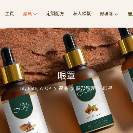
主頁
定製配方
私人標籤
產品
製造業
關
眼罩
Lily Bath, ATOP
產品
臉部護理
眼罩