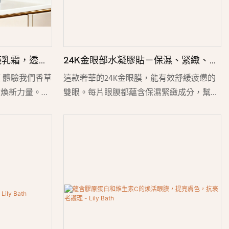
護乳霜，透明
24K金眼部水凝膠貼－保濕、緊緻、提
亮眼周肌膚
 體驗我們香草
這款奢華的24K金眼膜，能有效舒緩疲憊的
膚煥新力量。這
雙眼。每片眼膜都蘊含保濕緊緻成分，幫助
環保透明玻璃罐
減少眼袋、細紋和黑眼圈。清涼的凝膠質地
和薄荷的清涼
舒適貼合眼周肌膚，深層滋養，令雙眸煥發
蘊含玻尿酸、乳
光彩，神采奕奕。無論是日常使用還是作為
間持續滋養肌
日常護膚步驟，這款蘊含黃金成分的眼膜都
肌膚的自然修復
能讓嬌嫩的眼周肌膚更加明亮、光滑、年
嫩、更透亮的肌
輕。