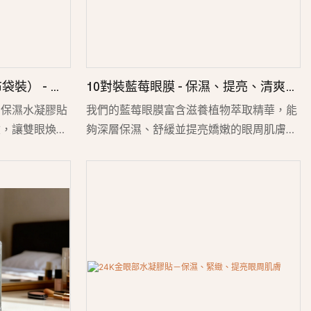
袋裝） - 保
10對裝藍莓眼膜 - 保濕、提亮、清爽眼
黑眼圈和眼袋
周護理
。保濕水凝膠貼
我們的藍莓眼膜富含滋養植物萃取精華，能
紋，讓雙眼煥發
夠深層保濕、舒緩並提亮嬌嫩的眼周肌膚，
有效緩解眼部疲勞。每盒包含10對柔軟的凝
膠眼膜，蘊含藍莓精華，藍莓以其強大的抗
氧化功效而聞名，有助於減少眼袋和黑眼
圈。清涼舒爽，溫和呵護各種膚質，是日常
護理或隨時提神醒腦的理想之選。