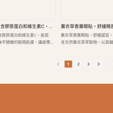
含膠原蛋白和維生素C，讓
薰衣草香薰眼貼，舒緩眼
 Lily Bath
身心 - Lily Bath
含膠原蛋白和維生素C，能提
薰衣草香薰眼貼，舒緩感官
撫平嬌嫩的眼周肌膚，讓疲憊雙
含天然薰衣草萃取物，以其
。富含抗氧化劑的草莓萃取物有
而聞名。這款溫和的眼貼有
腫和黑眼圈，膠原蛋白則可提升
緩解眼部疲勞，讓您在家中
和彈性。維生素C則能賦予雙眸
體驗。無論是忙碌的一天後
1
2
3
讓雙眼煥發光彩，煥發活力，倍
提升睡前護理，它都是您的