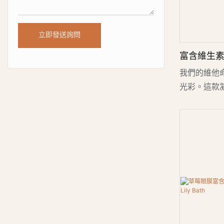
立即發送詢問
富含維生素
養的眼部護理體
我們的維他
光彩。這款
保濕玻尿酸
黑眼圈、眼
膚。清涼輕
分鐘即可享
力，更加光