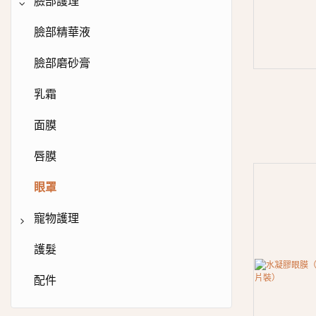
泡沫洗手液
沐浴露
臉部護理
護手霜
沐浴露
臉部精華液
護手霜
潤膚乳
臉部磨砂膏
護手精華液
身體霜
乳霜
身體精華液
面膜
身體磨砂膏
唇膜
肥皂
眼罩
身體黃油
寵物護理
浴鹽
爪清潔泡沫
護髮
淋浴蒸籠
寵物洗髮水
配件
沐浴炸彈