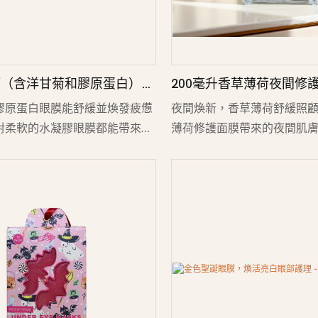
膜（含洋甘菊和膠原蛋白）－
200毫升香草薄荷夜間修
（6片裝）
玻璃罐裝，保濕舒緩肌膚
膠原蛋白眼膜能舒緩並煥發疲憊
夜間煥新，香草薄荷舒緩照顧
對柔軟的水凝膠眼膜都能帶來輕
薄荷修護面膜帶來的夜間肌
，同時幫助滋潤、提拉並撫平嬌
款質地豐潤的乳霜面膜裝在
膚。蘊含舒緩的洋甘菊萃取物和
中，融合了香草的溫暖氣息
白，這款眼膜有助於減少疲勞痕
感，帶來舒緩的感官享受。
紋，讓眼周肌膚水潤飽滿，煥發
木果油和洋甘菊萃取物，夜
適合妝前使用、結束一天的工作
膚，舒緩肌膚不適，並促進
作為您放鬆身心的日常護理的一
過程－讓您醒來後擁有更柔
膚。