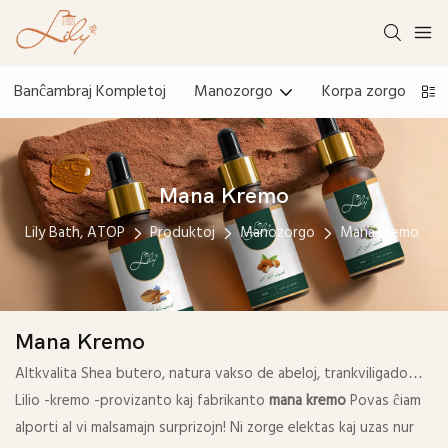
Banĉambraj Kompletoj
Manozorgo
Korpa zorgo
Mana Kremo
Lily Bath, ATOP
Produktoj
Manozorgo
Mana kremo
Mana Kremo
Altkvalita Shea butero, natura vakso de abeloj, trankviligado…
Lilio -kremo -provizanto kaj fabrikanto
mana kremo
Povas ĉiam
alporti al vi malsamajn surprizojn! Ni zorge elektas kaj uzas nur