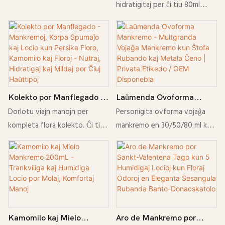
Manflegado por Sekaj
hidratigitaj per ĉi tiu 80ml
Manoj
Mara Sala Mankremo. Riĉigita
per humidigaj ingrediencoj, ĉi
tiu malpeza mankremo helpas
nutri sekan haŭton, lasante la
manojn glataj, refreŝigitaj kaj
ne-grasaj.
Kolekto por Manflegado -
Laŭmenda Ovoforma
Mankremoj, Korpa
Mankremo - Multgranda
Dorlotu viajn manojn per
Personigita ovforma vojaĝa
Spumaĵo kaj Locio kun
Vojaĝa Mankremo kun
kompleta flora kolekto. Ĉi tiu
mankremo en 30/50/80 ml kun
Persika Floro, Kamomilo
Ŝtofa Rubando kaj Metala
aro inkluzivas kvar 30 ml
ŝtofa rubando aŭ metala ĉeno.
kaj Floroj - Nutraj,
Ĉeno | Privata Etikedo /
tubojn da niaj plej vendataj
OEM/privata etikedo havebla
Hidratigaj kaj Mildaj por
OEM Disponebla
mankremoj: Kamomilo, Lavendo
- elektu odoron, koloron,
Ĉiuj Haŭttipoj
kaj Roza Akvo. Ĉiu malpeza
emblemon kaj pakaĵon.
formulo rapide sorbiĝas por
Perfekta por donacoj kaj
malsekigi kaj trankviligi sekan
reklamoj.
Kamomilo kaj Mielo
Aro de Mankremo por
haŭton.