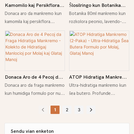
Kamomilo kaj Persikflora
Ŝlosilringo kun Botanika
Mankremo-Aro - Humidiga
Mankremo - 80mL Flora
Donaca aro da mankremo kun
Botanika 80ml mankremo kun
Manlocio-Donacaro kun
Humidiga Mankremo-
kamomila kaj persikflora
rozkolora peonio, lavendo-
Dekoracia Ceramika Taso
Kolekto
manplato kaj ornama ceramika
kamomilo, eŭkalipto-mento kaj
taso. Hidratigas sekajn manojn
kamomilo por molaj, hidratigitaj
por mola, glata, hidratigita
manoj.
haŭto.
Donaca Aro de 4 Pecoj da
ATOP Hidratiga Mankremo
Fraga Hidratiga Mankremo
(2-Paka) - Ultra-Hidratiga
Donaca aro da fraga mankremo
Ultra-hidratiga mankremo kun
- Kolekto de Hidratigaj
Ŝea Butera Formulo por
kun humidiga formulo por nutri
ŝea butero. Profunde
Manlocioj por Molaj kaj
Molaj, Glataj Manoj
sekajn manojn. Lasas la haŭton
hidratigas sekajn manojn,
Glataj Manoj
mola, glata, hidratigita kaj
lasante la haŭton mola, glata
1
2
3
delikate bonodora.
kaj nutrita. Perfekta duo-paka
donaca aro.
Sendu vian enketon