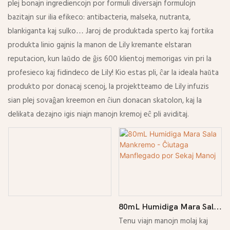
plej bonajn ingrediencojn por formuli diversajn formulojn
bazitajn sur ilia efikeco: antibacteria, malseka, nutranta,
blankiganta kaj sulko… Jaroj de produktada sperto kaj fortika
produkta linio gajnis la manon de Lily kremante elstaran
reputacion, kun laŭdo de ĝis 600 klientoj memorigas vin pri la
profesieco kaj fidindeco de Lily! Kio estas pli, ĉar la ideala haŭta
produkto por donacaj scenoj, la projektteamo de Lily infuzis
sian plej sovaĝan kreemon en ĉiun donacan skatolon, kaj la
delikata dezajno igis niajn manojn kremoj eĉ pli aviditaj.
80mL Humidiga Mara Sala
Mankremo - Ĉiutaga
Tenu viajn manojn molaj kaj