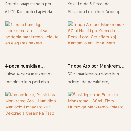
Mankremo 200mL -
Sankt-Valentena Tago kun
Dorlotu viajn manojn per
Kolekto de 5 Pecoj de
Trankviliga kaj Humidiga
5 Humidigaj Locioj kun
ATOP Kamomilo kaj Miela
Altvalora Locio kun Aromoj de
Locio por Molaj, Komfortaj
Floraj Odoroj en Eleganta
Mankremo (200 ml). Ĉi tiu
Rozo, Lotuso, Orkideo, Lilio en
Manoj
Sesangula Rubanda Banto-
trankviliga, ne-grasa formulo
Eleganta Sesangula
Donacskatolo
profunde hidratigas kaj
donacskatolo. Roza Bukedo ·
trankviligas sekan, irititan
Lotusfloro · Orkidea Revo ·
haŭton. Perfekta por ĉiutaga
Konvalo · Roza Revo.
uzo, sentema haŭto kaj
4-peca humidiga
Triopa Aro por Mankremo -
longdaŭra moleco.
mankremo-aro - luksa
50ml Humidiga Kremo kun
Luksa 4-peca mankremo-
50ml mankremo-triopo kun
portebla mankremo-
Persikfloro, Ĉerizfloro kaj
kompleto kun porteblaj
odoroj de persikfloro,
kolekto en eleganta saketo
Kamomilo en Ligna Pleto
humidigaj locioj en eleganta
ĉerizfloro kaj kamomilo en
saketo. Moligas sekajn manojn
dekoracia ligna pleto por
samtempe provizante glatan,
molaj, hidratigitaj manoj.
hidratigitan haŭton.