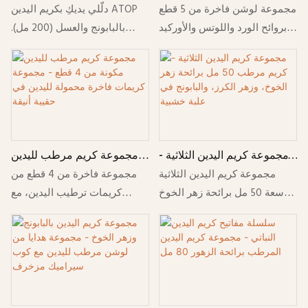
الحب، تضم 5 أنواع من
200 مل - لوشن مهدئ
مجموعة لوشن فاخرة من 5 قطع
دلّلي يديكِ بكريم اليدين ATOP
الكريمات المرطبة بروائح
ومرطب ليدين ناعمتين
بروائح الورد واللوتس والأوركيد
بالبابونج والعسل (200 مل).
الزهور، في علبة هدايا أنيقة
ومريحتين
والزنبق، في علبة هدايا سداسية
تركيبة مهدئة وغير دهنية ترطب
مزينة بشريط سداسي.
أنيقة. باقة ورد · زهرة اللوتس ·
البشرة الجافة والمتهيجة بعمق
حلم الأوركيد · زنبق الوادي · حلم
وتهدئها. مثالي للاستخدام
الورد.
اليومي، وللبشرة الحساسة،
ويمنحكِ نعومة تدوم طويلاً.
مجموعة كريم اليدين الثلاثية -
مجموعة كريم مرطب لليدين
كريم مرطب 50 مل برائحة
مكونة من 4 قطع - مجموعة
مجموعة كريم اليدين الثلاثية
مجموعة فاخرة من 4 قطع من
زهر الخوخ، وزهر الكرز،
كريمات فاخرة محمولة لليدين
سعة 50 مل برائحة زهر الخوخ
كريمات ترطيب اليدين، مع
والبابونج في علبة خشبية
في حقيبة أنيقة
وزهر الكرز والبابونج في علبة
لوشن مرطب محمول في حقيبة
خشبية مزخرفة لترطيب اليدين
أنيقة. تنعم اليدين الجافتين
وتنعيمهما.
وتمنحهما نعومة وترطيباً.