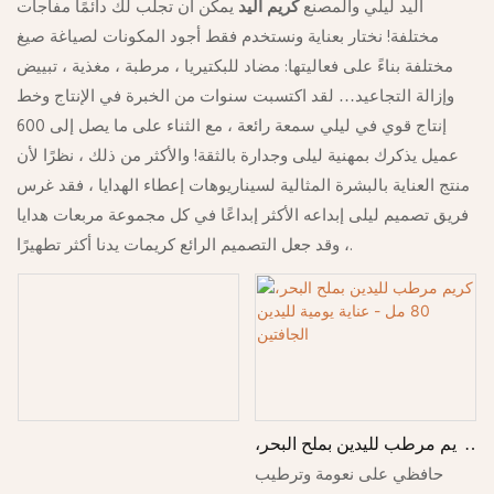
اليد ليلي والمصنع
كريم اليد
يمكن أن تجلب لك دائمًا مفاجآت
مختلفة! نختار بعناية ونستخدم فقط أجود المكونات لصياغة صيغ
مختلفة بناءً على فعاليتها: مضاد للبكتيريا ، مرطبة ، مغذية ، تبييض
وإزالة التجاعيد… لقد اكتسبت سنوات من الخبرة في الإنتاج وخط
إنتاج قوي في ليلي سمعة رائعة ، مع الثناء على ما يصل إلى 600
عميل يذكرك بمهنية ليلى وجدارة بالثقة! والأكثر من ذلك ، نظرًا لأن
منتج العناية بالبشرة المثالية لسيناريوهات إعطاء الهدايا ، فقد غرس
فريق تصميم ليلى إبداعه الأكثر إبداعًا في كل مجموعة مربعات هدايا
، وقد جعل التصميم الرائع كريمات يدنا أكثر تطهيرًا.
كريم مرطب لليدين بملح البحر،
80 مل - عناية يومية لليدين
حافظي على نعومة وترطيب