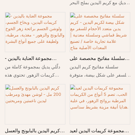
الجافتين
يديكِ مع كريم اليدين بملح البحر
سعة 80 مل. غني بمكونات
مرطبة، يساعد هذا الكريم
الخفيف على تغذية البشرة
الجافة ويترك اليدين ناعمتين
ومنتعشتين وغير دهنيتين.
سلسلة مفاتيح مخصصة على
مجموعة العناية باليدين -
شكل بيضة لكريم اليدين - كريم
كريمات اليدين، وبخاخ الجسم،
سلسلة مفاتيح كريم اليدين
دلّلي يديكِ بمجموعة كاملة من
يدين متعدد الأحجام للسفر مع
ولوشن الجسم برائحة زهر
للسفر على شكل بيضة، متوفرة
كريمات الزهور. تحتوي هذه
شريط قماشي وسلسلة معدنية
الخوخ والبابونج والزهور -
بأحجام 30/50/80 مل، مع شريط
المجموعة على أربعة أنابيب سعة
| علامة تجارية خاصة / تصنيع
مغذية، مرطبة، ولطيفة على
قماشي أو سلسلة معدنية. خدمة
30 مل من أفضل كريمات اليد
المعدات الأصلية متاح
جميع أنواع البشرة
تصنيع المعدات الأصلية/العلامات
مبيعًا لدينا: البابونج، والخزامى،
التجارية الخاصة متاحة - اختر
وماء الورد. تتميز كل تركيبة
الرائحة واللون والشعار والتغليف.
بخفتها وسرعة امتصاصها
مثالية للهدايا والعروض الترويجية.
لترطيب وتلطيف البشرة الجافة.
مجموعة كريمات اليدين لعيد
كريم اليدين بالبابونج والعسل