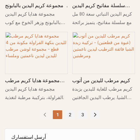
سلسلة مفاتيح كريم اليدين
مجموعة كريم اليدين بالبابونج
النباتي - مجموعة كريم اليدين
وزهر الخوخ - مجموعة هدايا من
كريم اليدين النباتي سعة 80 مل
مجموعة هدايا كريم اليدين
المرطب برائحة الزهور 80 مل
لوشن مرطب لليدين مع كوب
مع سلسلة مفاتيح، يتميز برائحة
بالبابونج وزهر الخوخ مع كوب
سيراميك مزخرف
الفاوانيا الوردية، والبابونج
سيراميك مزخرف. يرطب اليدين
باللافندر، والنعناع الأوكالبتوس،
الجافتين ليمنحهما نعومةً فائقةً
والبابونج، ليمنحكِ يدين ناعمتين
وترطيباً عميقاً.
ورطبتين.
كريم مرطب لليدين من أتوب
مجموعة هدايا كريم مرطب
(عبوة من قطعتين) - تركيبة
لليدين بنكهة الفراولة مكونة من
كريم مرطب للغاية لليدين بزبدة
مجموعة هدايا كريم اليدين
زبدة الشيا فائقة الترطيب
4 قطع - مجموعة لوشن
الشيا. يرطب اليدين الجافتين
بالفراولة، بتركيبة مرطبة لتغذية
ليدين ناعمتين ومرطبتين
مرطب لليدين ليدين ناعمتين
بعمق، ويترك البشرة ناعمة
اليدين الجافتين. يترك البشرة
وملساء
وملساء ومغذية. طقم هدايا مثالي
ناعمة وملساء ورطبة ومعطرة
1
2
3
مكون من قطعتين.
برائحة رقيقة.
أرسل استفسارك