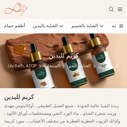
ية الوجه
العناية بالجسم
العناية باليدين
أطقم حمام
كريم لليدين
كريم لليدين
العناية باليدين
المنتجات
Lily Bath, ATOP
كريم لليدين
زبدة الشيا عالية الجودة ، شمع العسل الطبيعي ، أوكالبتوس مهدئ
وزيت شجرة الشاي ، ماء الورد النقي ومستخلصات أوراق الألوة ،
وكذلك الزيوت العطرية العطرية من مختلف الأعشاب… مورد كريمة