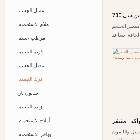
صابون يد رغوي
غسل الجسم
مقشر الجسم بالعسل وفيتامين سي 700
غسول لليدين
هلام الاستحمام
شرة الناعمة
مقشر الجسم ATOP 700 غرام - مقشر غني
كالحرير
لجافة، يساعد
كريم لليدين
مرطب جسم
نضارة البشرة،
مصل اليد
كريم الجسم
24.7 أونصة
مصل الجسم
فرك الجسم
صابون بار
زبدة الجسم
أملاح الاستحمام
اكه - مقشر
لهند وكريمة
سل والليمون
بواخر الاستحمام
اعمة وملساء