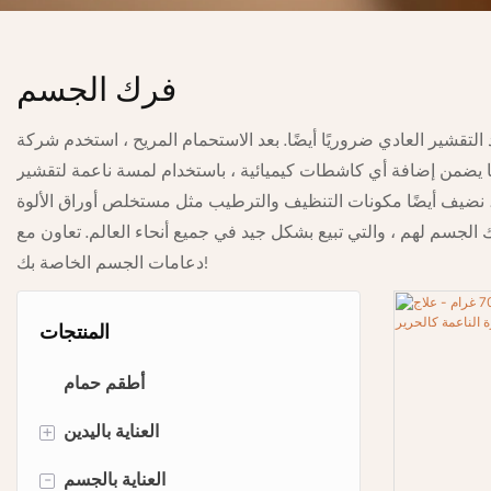
فرك الجسم
 العادي ضروريًا أيضًا. بعد الاستحمام المريح ، استخدم شركة Lily Body Scrub
مما يضمن إضافة أي كاشطات كيميائية ، باستخدام لمسة ناعمة لتقشير
رطيب مثل مستخلص أوراق الألوة Barbadensis ، وزيت الجوجوبا ، وزيت النخيل ، وما إلى ذلك ، لضمان تجربة تنظيف مريحة وخالية من تهيج.
 ، والتي تبيع بشكل جيد في جميع أنحاء العالم. تعاون مع Lily لتخصيص أفضل
دعامات الجسم الخاصة بك!
المنتجات
أطقم حمام
العناية باليدين
+
صابون اليدين
العناية بالجسم
-