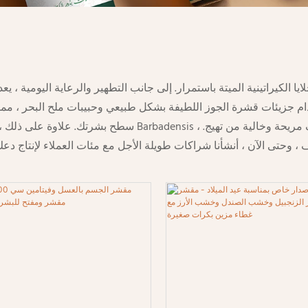
لكيراتينية الميتة باستمرار. إلى جانب التطهير والرعاية اليومية ، يعد التقشير
ستخدام جزيئات قشرة الجوز اللطيفة بشكل طبيعي وحبيبات ملح البحر ، 
سطح بشرتك. علاوة على ذلك ، نضيف أيضًا مكونات التنظيف والت
تى الآن ، أنشأنا شراكات طويلة الأجل مع مئات العملاء لإنتاج دعك الجسم لهم