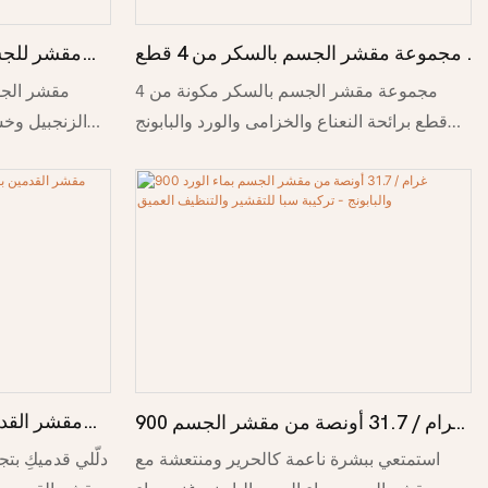
مجموعة مقشر الجسم بالسكر من 4 قطع
مقشر للجس
- مجموعة هدايا مرطبة ومقشرة برائحة
الميلاد - مق
مجموعة مقشر الجسم بالسكر مكونة من 4
مقشر الجس
النعناع والخزامى والورد والبابونج
وخشب الص
قطع برائحة النعناع والخزامى والورد والبابونج
الزنجبيل وخ
لبشرة ناعمة وطرية ورطبة ومنتعشة.
بلطف مع توفير
مقشر القدم
900 غرام / 31.7 أونصة من مقشر الجسم
مقشر ومن
بماء الورد والبابونج - تركيبة سبا للتقشير
دلّلي قدميكِ بت
استمتعي ببشرة ناعمة كالحرير ومنتعشة مع
والتنظيف العميق