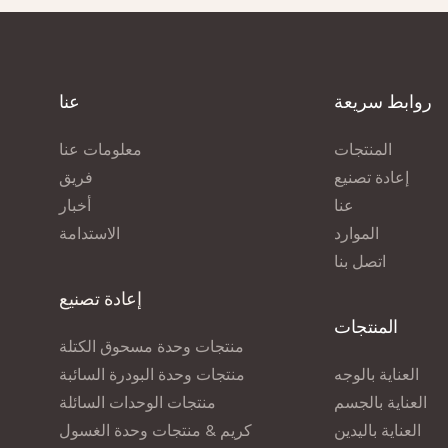
مظهرها الصحي والمشرق مع كل استخدام.
رير وعطرة برائحة رقيقة. مثالية
لإهدائها أو لتدليل نفسك.
روابط سريعة
عنا
المنتجات
معلومات عنا
إعادة تصنيع
فريق
عنا
أخبار
الموارد
الاستدامة
اتصل بنا
إعادة تصنيع
المنتجات
منتجات وحدة مسحوق الكتلة
العناية بالوجه
منتجات وحدة البودرة السائبة
العناية بالجسم
منتجات الوحدات السائلة
العناية باليدين
كريم & منتجات وحدة الغسول