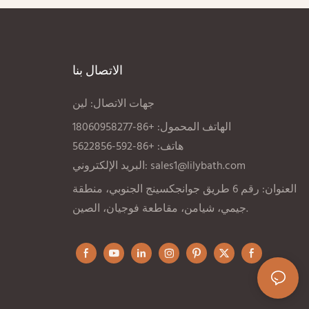
يضمن استخدامًا يدوم طويلًا، ويوفر رفاهية يومية
ناعمة كالح
بأسعار معقولة. تغليف سهل الاستخدام: يأتي في
عبوة بلاستيكية متينة وقابلة لإعادة الاستخدام،
يسهل حملها وتخزينها في الحمام.
الاتصال بنا
جهات الاتصال: لين
الهاتف المحمول: +86-18060958277
هاتف: +86-592-5622856
sales1@lilybath.com
البريد الإلكتروني:
العنوان: رقم 6 طريق جوانجكسينج الجنوبي، منطقة
جيمي، شيامن، مقاطعة فوجيان، الصين.