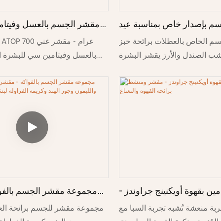
م بإصدار خاص بمناسبة عيد
شر رغوي برائحة خبز الزنجبيل
غرام - علاج مقشر ومفتح للب
م الخاص بالعطلات برائحة خبز
ندل وخشب الأرز مع غطاء
شب الصندل والأرز يقشر البشرة
بالعسل وفيتامين سي للبشرة ا
مزين بكرات صغيرة
 عناية ذاتية مستوحاة من أجواء
على إزالة الخلايا الميتة ويعزز 
المنتجعات الصحية الاحتفالية.
مجموعة مقشر الجسم بالفو
ين بقهوة أويكنينج جراوندز -
مغذي بالعسل والليمون وجوز ا
شط برائحة القهوة والنعناع
مجموعة مقشر للجسم برائحة الع
جربة منعشة تُشبه تجربة السبا مع
الفراولة لبشرة ن