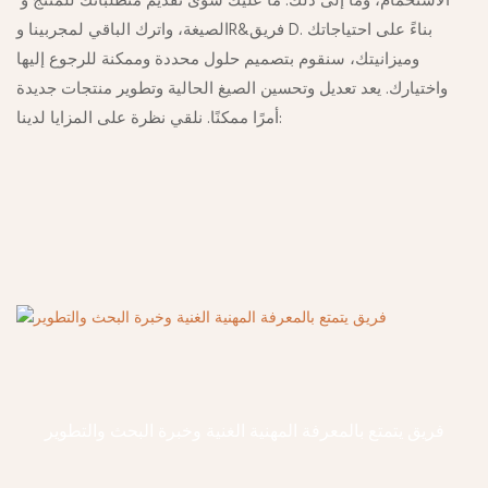
الاستحمام، وما إلى ذلك. ما عليك سوى تقديم متطلباتك للمنتج و
الصيغة، واترك الباقي لمجربينا وR&فريق D. بناءً على احتياجاتك
وميزانيتك، سنقوم بتصميم حلول محددة وممكنة للرجوع إليها
واختيارك. يعد تعديل وتحسين الصيغ الحالية وتطوير منتجات جديدة
أمرًا ممكنًا. نلقي نظرة على المزايا لدينا:
فريق يتمتع بالمعرفة المهنية الغنية وخبرة البحث والتطوير