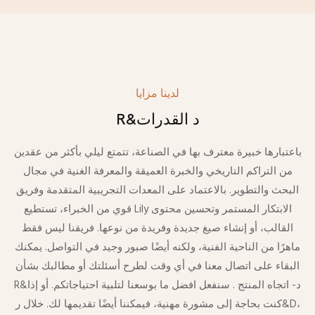
لدينا مزايا
R&د القدرات
باعتبارها خبيرة معترف بها في الصناعة، تتمتع ليلي بأكثر من عقدين
من التراكم التاريخي والخبرة العميقة والمعرفة الغنية في مجال
البحث والتطوير. بالاعتماد على المعدات التجريبية المتقدمة وفريق
قوي من الخبراء، تستطيع Lily الابتكار المستمر وتحسين محتوى
القالب، أو إنشاء صيغ جديدة وفريدة من نوعها. فريقنا ليس فقط
ماهرًا من الناحية الفنية، ولكنه أيضًا صبور وجيد في التواصل. يمكنك
البقاء على اتصال معنا في أي وقت لطرح أسئلتك أو مطالبك بشأن
R&د- اتجاه المنتج . سنفعل افضل ما بوسعنا لتلبية احتياجاتكم. أو إذا
كنت بحاجة إلى مشورة مهنية، فيمكننا أيضًا تقديمها لك. خلال ر&D،