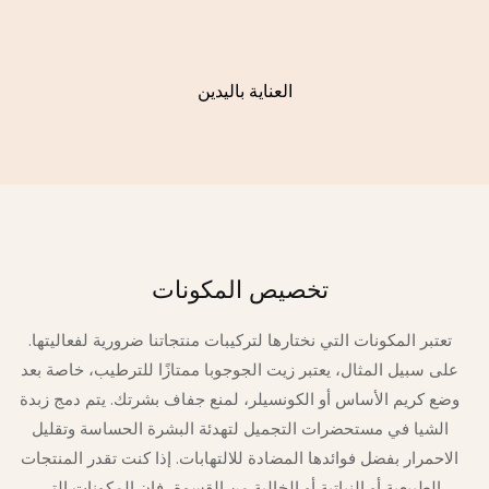
العناية باليدين
تخصيص المكونات
تعتبر المكونات التي نختارها لتركيبات منتجاتنا ضرورية لفعاليتها.
على سبيل المثال، يعتبر زيت الجوجوبا ممتازًا للترطيب، خاصة بعد
وضع كريم الأساس أو الكونسيلر، لمنع جفاف بشرتك. يتم دمج زبدة
الشيا في مستحضرات التجميل لتهدئة البشرة الحساسة وتقليل
الاحمرار بفضل فوائدها المضادة للالتهابات. إذا كنت تقدر المنتجات
الطبيعية أو النباتية أو الخالية من القسوة، فإن المكونات التي