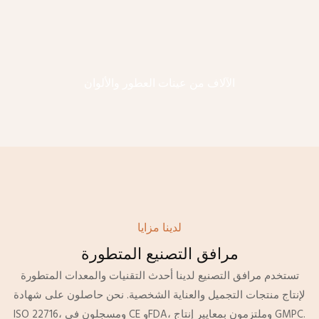
الآلاف من عينات العطور والألوان
لدينا مزايا
مرافق التصنيع المتطورة
تستخدم مرافق التصنيع لدينا أحدث التقنيات والمعدات المتطورة
لإنتاج منتجات التجميل والعناية الشخصية. نحن حاصلون على شهادة
ISO 22716، ومسجلون في CE وFDA، وملتزمون بمعايير إنتاج GMPC.