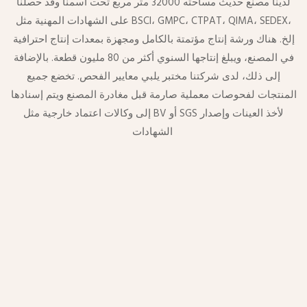
لدينا مصنع حديث مساحته 32000 متر مربع تحت اسمنا وقد حصلنا
على الشهادات المهنية مثل BSCI، GMPC، CTPAT، QIMA، SEDEX،
إلخ. هناك ورشة إنتاج مؤتمتة بالكامل ومجهزة بمعدات إنتاج احترافية
في المصنع، ويبلغ إنتاجها السنوي أكثر من 80 مليون قطعة. بالإضافة
إلى ذلك، لدى شركتنا مختبر يلبي معايير الفحص. تخضع جميع
المنتجات لفحوصات معملية صارمة قبل مغادرة المصنع ويتم إسنادها
إلى وكالات اعتماد خارجية مثل BV أو SGS لأخذ العينات وإصدار
الشهادات