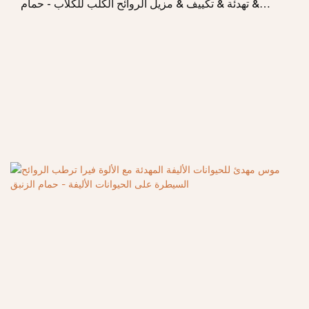
& تهدئة & تكييف & مزيل الروائح الكلب للكلاب - حمام
الزنبق