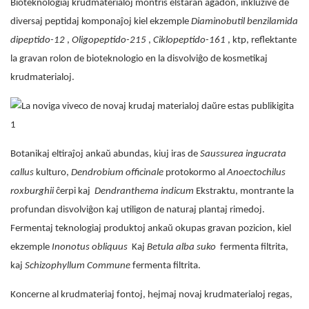
Bioteknologiaj krudmaterialoj montris elstaran agadon, inkluzive de
diversaj peptidaj komponaĵoj kiel ekzemple
Diaminobutil benzilamida
dipeptido-12
,
Oligopeptido-215
,
Ciklopeptido-161
, ktp, reflektante
la gravan rolon de bioteknologio en la disvolviĝo de kosmetikaj
krudmaterialoj.
Botanikaj eltiraĵoj ankaŭ abundas, kiuj iras de
Saussurea ingucrata
callus
kulturo,
Dendrobium officinale
protokormo al
Anoectochilus
roxburghii
ĉerpi kaj
Dendranthema indicum
Ekstraktu, montrante la
profundan disvolviĝon kaj utiligon de naturaj plantaj rimedoj.
Fermentaj teknologiaj produktoj ankaŭ okupas gravan pozicion, kiel
ekzemple
Inonotus obliquus
Kaj
Betula alba suko
fermenta filtrita,
kaj
Schizophyllum Commune
fermenta filtrita.
Koncerne al krudmateriaj fontoj, hejmaj novaj krudmaterialoj regas,