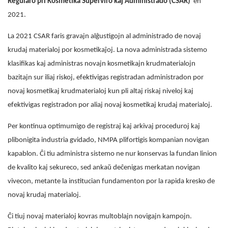
Regularo pri Kosmetika Superviro kaj Administrado (CSAR)
en
2021.
La 2021 CSAR faris gravajn alĝustigojn al administrado de novaj
krudaj materialoj por kosmetikaĵoj. La nova administrada sistemo
klasifikas kaj administras novajn kosmetikajn krudmaterialojn
bazitajn sur iliaj riskoj, efektivigas registradan administradon por
novaj kosmetikaj krudmaterialoj kun pli altaj riskaj niveloj kaj
efektivigas registradon por aliaj novaj kosmetikaj krudaj materialoj.
Per kontinua optimumigo de registraj kaj arkivaj proceduroj kaj
plibonigita industria gvidado, NMPA plifortigis kompanian novigan
kapablon. Ĉi tiu administra sistemo ne nur konservas la fundan linion
de kvalito kaj sekureco, sed ankaŭ deĉenigas merkatan novigan
vivecon, metante la institucian fundamenton por la rapida kresko de
novaj krudaj materialoj.
Ĉi tiuj novaj materialoj kovras multoblajn novigajn kampojn.