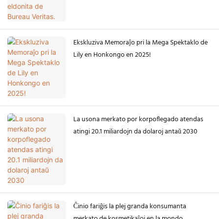
Ekskluziva Memoraĵo pri la Mega Spektaklo de
Lily en Honkongo en 2025!
La usona merkato por korpoflegado atendas
atingi 20.1 miliardojn da dolaroj antaŭ 2030
Ĉinio fariĝis la plej granda konsumanta
merkato de kosmetikaĵoj en la mondo