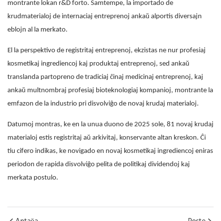
montrante lokan r&D forto. Samtempe, la importado de
krudmaterialoj de internaciaj entreprenoj ankaŭ alportis diversajn
eblojn al la merkato.
El la perspektivo de registritaj entreprenoj, ekzistas ne nur profesiaj
kosmetikaj ingrediencoj kaj produktaj entreprenoj, sed ankaŭ
translanda partopreno de tradiciaj ĉinaj medicinaj entreprenoj, kaj
ankaŭ multnombraj profesiaj bioteknologiaj kompanioj, montrante la
emfazon de la industrio pri disvolviĝo de novaj krudaj materialoj.
Datumoj montras, ke en la unua duono de 2025 sole, 81 novaj krudaj
materialoj estis registritaj aŭ arkivitaj, konservante altan kreskon. Ĉi
tiu cifero indikas, ke novigado en novaj kosmetikaj ingrediencoj eniras
periodon de rapida disvolviĝo pelita de politikaj dividendoj kaj
merkata postulo.