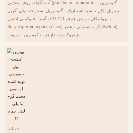
آب (آکوا) ، روغن معدنی (paraffinum liquidum) ، گلیسیرین ،
سیتاریل الکل ، اسید استئاریک ، گلیسیریل استارات ، پلی آکریل
آمید ، فنوکسی اتانول ، C13-14 ایزوالیکان ، روغن جوجوبا ،
Butyrospermum parkii (shea) کره ، سلولی ، عطر (Parfum).
هیدروکسید ، دارچین ، کومارین ، لیمونن.
احتیاط