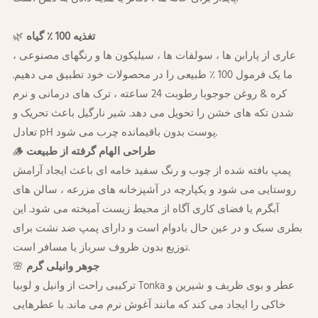
تغذیه 100 ٪ گیاه
🌿
عاری از پارابن ها ، سولفات ها ، سیلیکون ها و رنگهای مصنوعی ،
ما یک فرمول 100 ٪ طبیعی را در محصولات خود تطبیق می دهیم.
کره & روغن جوجوبا رطوبت 24 ساعته ، ترک های درمانی و نرم
شدن تکه های خشن را تحویل می دهد. شیر نارگیل باعث تحریک و
تعادل pH پوست بدون باقیمانده چرب می شود.
طراحی الهام گرفته از طبیعت
🪵
پمپ بافته شده از چوب و رنگ سفید خامه ای باعث ایجاد آرامش
روستایی می شود و یکپارچه در آشپزخانه های مزرعه ، سالن های
آبگرم یا فضای کاری آگاه از محیط زیست آمیخته می شود. این
بطری سبک و در عین حال بادوام است و دارای پمپ ضد نشت برای
توزیع بدون ظروف سرباز یا مسافر است.
جوهر وانیلی گرم
🌸
ترکیبی راحت از وانیل و لوبیا Tonka عطر و بوی ظریف و شیرین و
خاکی را ایجاد می کند که مانند آغوش نرم می ماند. با عطرهایی