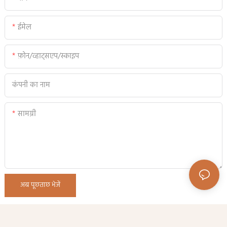
ईमेल
फ़ोन/व्हाट्सएप/स्काइप
कंपनी का नाम
सामग्री
अब पूछताछ भेजें