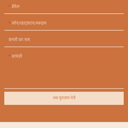
ईमेल
फ़ोन/व्हाट्सएप/स्काइप
कंपनी का नाम
सामग्री
अब पूछताछ भेजें