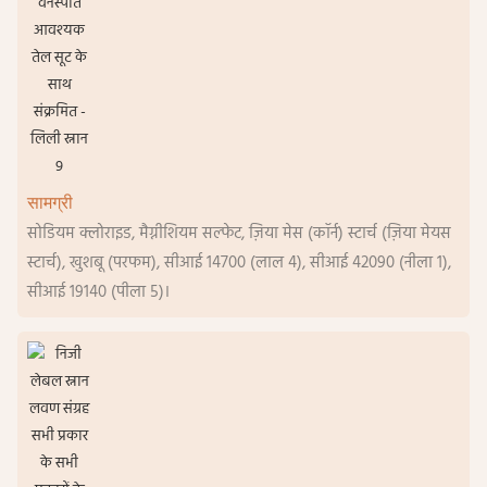
सामग्री
सोडियम क्लोराइड, मैग्नीशियम सल्फेट, ज़िया मेस (कॉर्न) स्टार्च (ज़िया मेयस
स्टार्च), खुशबू (परफम), सीआई 14700 (लाल 4), सीआई 42090 (नीला 1),
सीआई 19140 (पीला 5)।