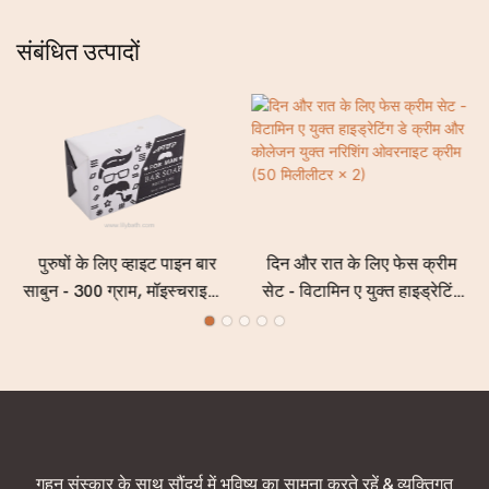
संबंधित उत्पादों
पुरुषों के लिए व्हाइट पाइन बार
दिन और रात के लिए फेस क्रीम
साबुन - 300 ग्राम, मॉइस्चराइजिंग
सेट - विटामिन ए युक्त हाइड्रेटिंग
और डीप क्लींजिंग वाला पुरुषों का
डे क्रीम और कोलेजन युक्त
साबुन, ताज़ा लकड़ी और जंगल की
नरिशिंग ओवरनाइट क्रीम (50
खुशबू के साथ
मिलीलीटर × 2)
गहन संस्कार के साथ सौंदर्य में भविष्य का सामना करते रहें & व्यक्तिगत