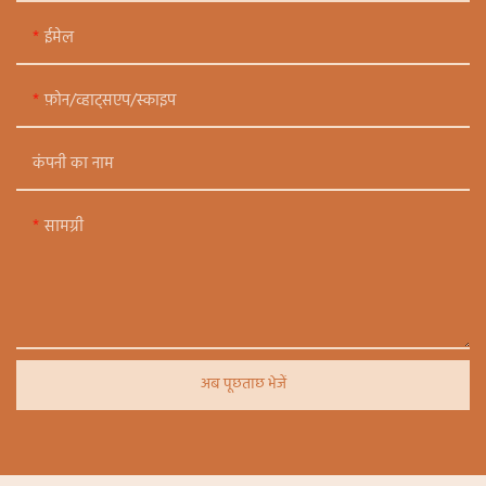
ईमेल
फ़ोन/व्हाट्सएप/स्काइप
कंपनी का नाम
सामग्री
अब पूछताछ भेजें