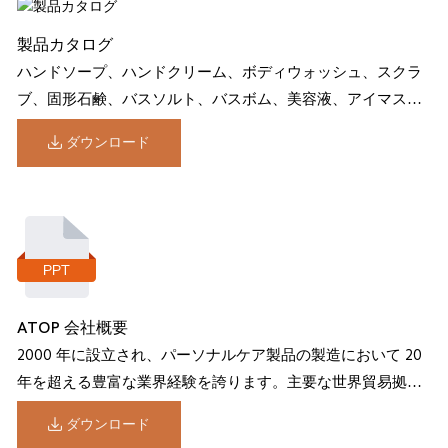
製品カタログ
ハンドソープ、ハンドクリーム、ボディウォッシュ、スクラ
ブ、固形石鹸、バスソルト、バスボム、美容液、アイマス
ク、リップマスクなどの製品。
ダウンロード
ATOP 会社概要
2000 年に設立され、パーソナルケア製品の製造において 20
年を超える豊富な業界経験を誇ります。主要な世界貿易拠点
である中国の厦門に本社を置き、オフィスと生産施設を統合
ダウンロード
した 2 つの近代的な複合施設 (32,000 平方メートル) を所有し