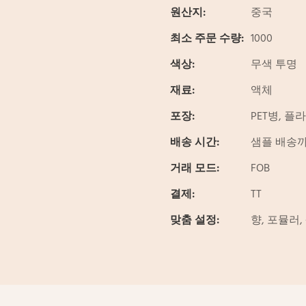
원산지:
중국
최소 주문 수량:
1000
색상:
무색 투명
재료:
액체
포장:
PET병, 플
배송 시간:
샘플 배송까지
거래 모드:
FOB
결제:
TT
맞춤 설정:
향, 포뮬러,