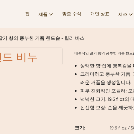
집
맞춤 수식
개인 상표
제품
제조
기 향의 풍부한 거품 핸드솝 - 릴리 바스
매혹적인 딸기 향의 풍부한 거품 핸드솝
​상쾌한 향:​​집에 행복감
크리미하고 풍부한 거품:
러운 거품을 생성합니다.
피부 친화적인 포뮬러: 
넉넉한 크기: 19.6 fl 
신선함 보장: 손을 깨끗하
크기:
19.6 fl oz /