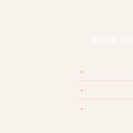
릴리를 선
깊
이름
전화/WhatsApp/스카
함유량