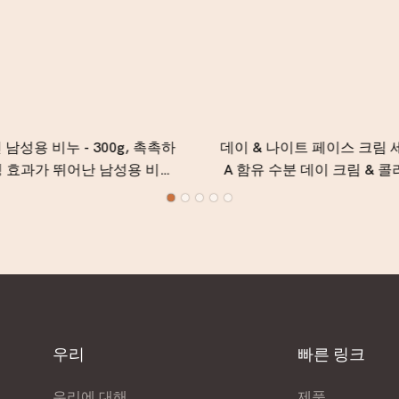
남성용 비누 - 300g, 촉촉하
데이 & 나이트 페이스 크림 
징 효과가 뛰어난 남성용 비누,
A 함유 수분 데이 크림 & 콜
한 우디 포레스트 향
양 나이트 크림 (50ml 
우리
빠른 링크
우리에 대해
제품