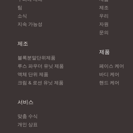
팀
제조
소식
우리
지속 가능성
자원
문의
제조
제품
블록분말단위제품
루스 파우더 유닛 제품
페이스 케어
액체 단위 제품
바디 케어
크림 & 로션 유닛 제품
핸드 케어
서비스
맞춤 수식
개인 상표