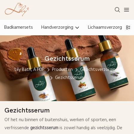
Badkamersets
Handverzorging
Lichaamsverzorging
Gezichtsserum
Lily Bath, ATOP
Producten
Gezichtsverzorging
Gezichtsserum
Gezichtsserum
Of het nu binnen of buitenshuis, werken of sporten, een
verfrissende
gezichtsserum
is zowel handig als veelzijdig. De