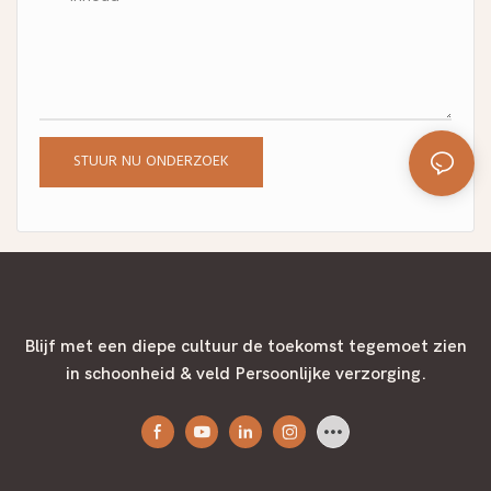
zonnebaden, deze mist is
jouw draagbare bron van rust
en diepe voeding.
STUUR NU ONDERZOEK
Blijf met een diepe cultuur de toekomst tegemoet zien
in schoonheid & veld Persoonlijke verzorging.