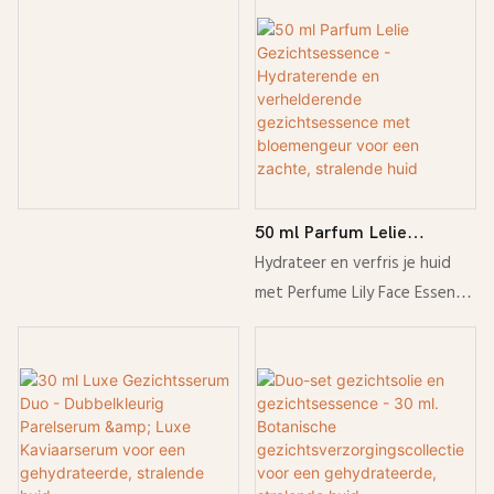
50 ml Parfum Lelie
Gezichtsessence -
Hydrateer en verfris je huid
Hydraterende en
met Perfume Lily Face Essence.
verhelderende
Deze lichte gezichtsessence
gezichtsessence met
van 50 ml hydrateert, verzacht
bloemengeur voor een
en verheldert de huid
zachte, stralende huid
intensief voor een gladde,
stralende teint.