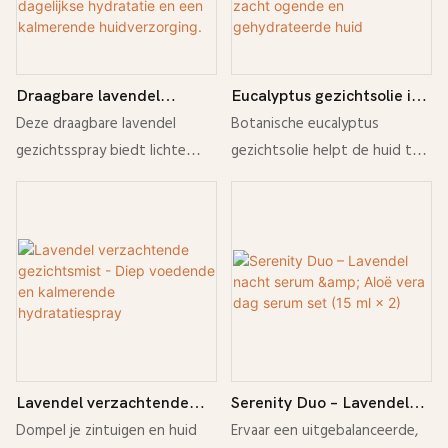
Draagbare lavendel
Eucalyptus gezichtsolie in
gezichtsspray –
een elegante glazen fles -
Deze draagbare lavendel
Botanische eucalyptus
Hydraterende en
Botanische voedende
gezichtsspray biedt lichte
gezichtsolie helpt de huid te
verfrissende gezichtsmist
gezichtsolie voor een
hydratatie en verfrissende
voeden, hydrateren en
voor op reis, dagelijkse
gladde, zacht ogende en
vochtigheid voor een gladde,
verzachten voor een gladde,
hydratatie en een
gehydrateerde huid
frisse huid, altijd en overal.
stralende teint met een lichte
kalmerende
hydratatie.
huidverzorging.
Lavendel verzachtende
Serenity Duo – Lavendel
gezichtsmist - Diep
nacht serum & Aloë vera
Dompel je zintuigen en huid
Ervaar een uitgebalanceerde,