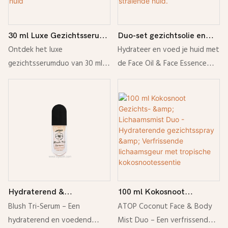
30 ml Luxe Gezichtsserum
Duo-set gezichtsolie en
Duo - Dubbelkleurig
gezichtsessence - 30 ml.
Ontdek het luxe
Hydrateer en voed je huid met
Parelserum & Luxe
Botanische
gezichtsserumduo van 30 ml
de Face Oil & Face Essence
Kaviaarserum voor een
gezichtsverzorgingscollecti
met Double Color Pearl Serum
Duo Set. Verkrijgbaar in de
gehydrateerde, stralende
e voor een gehydrateerde,
en Caviar Luxury Serum.
botanische geuren aardbei,
huid
stralende huid.
Hydrateert, voedt en zorgt
lavendel, kamille, citroen en
voor een gladdere, stralende
pioenroos voor een stralende,
huid.
gezond uitziende huid.
Hydraterend &
100 ml Kokosnoot
Vochtinbrengend Blush Tri-
Gezichts- & Lichaamsmist
Blush Tri-Serum – Een
ATOP Coconut Face & Body
Serum - Perzikbloesem
Duo - Hydraterende
hydraterend en voedend
Mist Duo – Een verfrissend