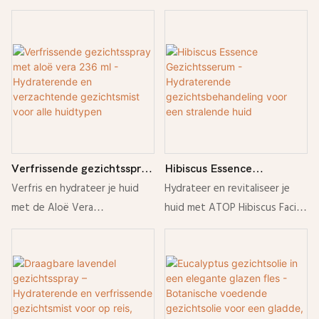
Gezichtsserum voor een
gezichtsspray &
gezichtsserum verrijkt met
tropisch duo. De milde
zachte, volle en stralende
Verfrissende lichaamsgeur
perzikbloesemextract. Lichte,
gezichtsmist hydrateert en
huid
met tropische
snel absorberende formule die
bereidt de huid voor; de lichte
kokosnootessentie
de huid voller maakt, verzacht
body mist zorgt voor een
en een natuurlijke glans geeft.
subtiele kokosgeur. Perfect
Ideaal voor de dagelijkse
voor een stralende huid, elke
huidverzorging.
dag weer en voor een fris
gevoel onderweg.
Verfrissende gezichtsspray
Hibiscus Essence
met aloë vera 236 ml -
Gezichtsserum -
Verfris en hydrateer je huid
Hydrateer en revitaliseer je
Hydraterende en
Hydraterende
met de Aloë Vera
huid met ATOP Hibiscus Facial
verzachtende gezichtsmist
gezichtsbehandeling voor
gezichtsspray. Deze lichte
Serum. Deze lichte
voor alle huidtypen
een stralende huid
gezichtsmist kalmeert,
bloemenextracten zorgen
hydrateert en revitaliseert alle
ervoor dat je huid glad, zacht
huidtypen, altijd en overal.
en stralend wordt.