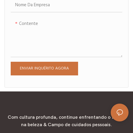
shampoo de estimação,
Nome Da Empresa
projetada especificamente
para animais de estimação, usa
Contente
uma fórmula suave que é
inofensiva para cães e uma
fragrância doce de amêndoa
de baunilha, fazendo com que
seus amados animais de
estimação adorassem
ENVIAR INQUÉRITO AGORA
tomando chuveiros!
Com cultura profunda, continue enfrentando o futuro
na beleza & Campo de cuidados pessoais.