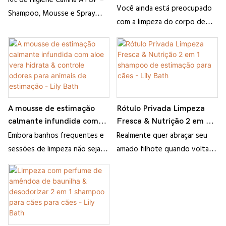
estimação & calmante &
Você ainda está preocupado
Shampoo Hidratante,
Shampoo, Mousse e Spray
Condicionamento &
com a limpeza do corpo de
Mousse Suavizante, Spray
para Pelagem Fresca
desodorização para cães -
seu filhote? Os cabelos
Desengordurante e
Lily Bath
emaranhados e odor corporal
Sabonete Líquido
Espumante para Cães
deixam você perdido? Não se
preocupe, o Botânico de Lily
& MEL SHAMPOO PET
MULTIFURSURSUSTE SOBLE
A mousse de estimação
Rótulo Privada Limpeza
SOLVE TODOS OS TIPOS DE
calmante infundida com
Fresca & Nutrição 2 em 1
PROBLEMAS PARA VOCÊ! Uma
aloe vera hidrata &
shampoo de estimação
Embora banhos frequentes e
Realmente quer abraçar seu
fórmula mais adequada para a
controle odores para
para cães - Lily Bath
sessões de limpeza não sejam
amado filhote quando voltar
pele de cachorro, com várias
animais de estimação - Lily
ideais para a delicada
do trabalho? Mas o que deve
funções, como limpeza,
Bath
constituição do seu animal de
fazer se for fedorento e sujo?
desodorização,
estimação, os cuidados
Experimente a limpeza fresca
desinsectização e
regulares permanecem
de Lily & Nutrição de 2 em 1
condicionamento. Com apenas
essenciais. É aqui que a
shampoo de estimação! Nosso