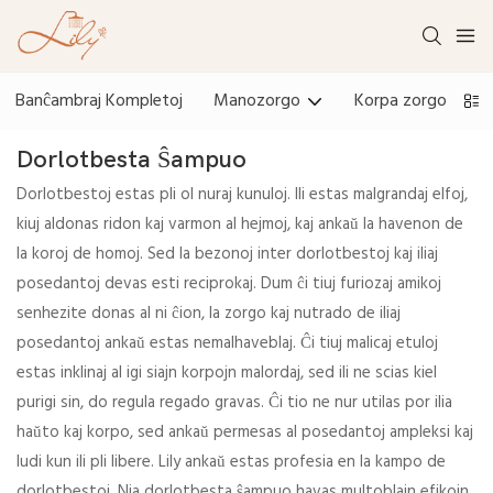
Banĉambraj Kompletoj
Manozorgo
Korpa zorgo
Dorlotbesta Ŝampuo
Dorlotbestoj estas pli ol nuraj kunuloj. Ili estas malgrandaj elfoj,
kiuj aldonas ridon kaj varmon al hejmoj, kaj ankaŭ la havenon de
la koroj de homoj. Sed la bezonoj inter dorlotbestoj kaj iliaj
posedantoj devas esti reciprokaj. Dum ĉi tiuj furiozaj amikoj
senhezite donas al ni ĉion, la zorgo kaj nutrado de iliaj
posedantoj ankaŭ estas nemalhaveblaj. Ĉi tiuj malicaj etuloj
estas inklinaj al igi siajn korpojn malordaj, sed ili ne scias kiel
purigi sin, do regula regado gravas. Ĉi tio ne nur utilas por ilia
haŭto kaj korpo, sed ankaŭ permesas al posedantoj ampleksi kaj
ludi kun ili pli libere. Lily ankaŭ estas profesia en la kampo de
dorlotbestoj. Nia dorlotbesta ŝampuo havas multoblajn efikojn,