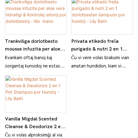
haroj kaj korpa odoro lasas vin
perdo? Ne maltrankviliĝu, la
botaniko de Lily & Mielo Mult-
Phet Pet Shampoo solvas ĉiajn
problemojn por vi! Formulo pli
Trankviliga dorlotbesto
Privata etikedo freŝa
taŭga por hunda haŭto, kun
mousse infuzita per aloe
purigado & nutri 2 en 1
diversaj funkcioj kiel purigado,
vera hidratigi & Kontrolaj
dorlotbestan ŝampuon por
Kvankam oftaj banoj kaj
Ĉu vi vere volas brakumi vian
deodorizado, deinsektado kaj
odoroj por dorlotbestoj -
hundoj - Lily Bath
zorgantaj kunsidoj ne estas
amatan hundidon, kiam vi
mantelo. Kun nur unu botelo,
lilio -bano
idealaj por la delikata
revenos hejmen de la laboro?
vi ne plu devos zorgi pri la
konstitucio de via
Sed kion fari se ĝi estas
banado de hundidoj!
dorlotbesto, regula
bonodora kaj malpura? Provu
prizorgado restas esenca. Jen
la freŝan purigadon de Lily &
kie la trankviliga dorlotbesto
Nutri 2 en 1 Pet -Ŝampuo! Nia
de Lily montras! Ni skurĝis nian
dorlotbesta ŝampuo havas
Vanilla Migdal Scented
mildan formulon en riĉan,
naturan bonodoron kaj akvan
Cleanse & Deodorize 2 en
ŝaŭman teksturon,
tuŝon, kio povas igi vian
1 Pet Shampoo por Hundoj
Ĉu vi volas alproksimiĝi al via