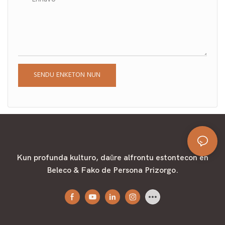
dolĉa vanila migdala bonodoro,
igante viajn amatajn
dorlotbestojn ami prezenti
duŝojn!
SENDU ENKETON NUN
Kun profunda kulturo, daŭre alfrontu estontecon en
Beleco & Fako de Persona Prizorgo.