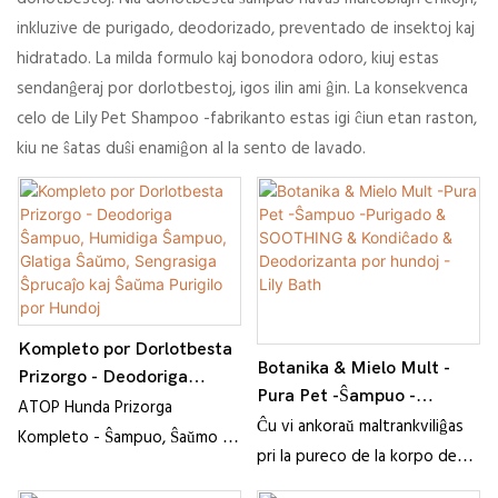
inkluzive de purigado, deodorizado, preventado de insektoj kaj
hidratado. La milda formulo kaj bonodora odoro, kiuj estas
sendanĝeraj por dorlotbestoj, igos ilin ami ĝin. La konsekvenca
celo de Lily Pet Shampoo -fabrikanto estas igi ĉiun etan raston,
kiu ne ŝatas duŝi enamiĝon al la sento de lavado.
Kompleto por Dorlotbesta
Botanika & Mielo Mult -
Prizorgo - Deodoriga
Pura Pet -Ŝampuo -
Ŝampuo, Humidiga
ATOP Hunda Prizorga
Purigado & SOOTHING &
Ĉu vi ankoraŭ maltrankviliĝas
Ŝampuo, Glatiga Ŝaŭmo,
Kompleto - Ŝampuo, Ŝaŭmo kaj
Kondiĉado & Deodorizanta
pri la pureco de la korpo de
Sengrasiga Ŝprucaĵo kaj
Ŝprucaĵo por Freŝa Felo
por hundoj - Lily Bath
via hundido? Ĉu enŝovitaj
Ŝaŭma Purigilo por Hundoj