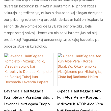
diversajn bezonojn kaj haŭtajn sentemojn. Ni prioritatigas
sekurajn ingrediencojn, efikan hidratadon kaj allogan dezajnon
por plibonigi rutinojn kaj protekti delikatan haŭton. Esploru la
serion de Bankompletoj de Lily Bath por praktikaj, belaj
manprizorgaj solvoj - kontaktu nin se vi interesiĝas pri niaj
produktoj! Pograndaj kaj personecigitaj pakaĵoj haveblas por
podetalistoj kaj kuraclokoj.
Lavenda Haŭtflegada
3-peca Haŭtflegada Aro
Kompleto - Vizaĝpurigilo,
kun Aloe Vera - Korpa
Vizaĝskrabigilo kaj
Lavenda Haŭtflegada Triopo:
Skrabaĵo, Okulkremo kaj
Malkovru la ATOP Aloe Vera
Korpolavilo Donaca
Vizaĝkremo por
milda vizaĝpurigilo,