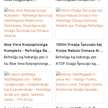
Haŭtflegadan Kompleton -
Kompleto en Blankaj Tuboj
Hidratigita, Glata kaj
deskvamiganta skrabaĵo kaj
mildan korposkrabilon, nutran
kun Dekoracia Lavenda
Radianta Haŭto
humidiga korpolavilo
okulkremon kaj hidratigan
Papera Pleto
(6×240mL). Varmiganta
vizaĝkremon. Natura,
lavenda formulo por ĉiuj
trankviliga kaj perfekta por
haŭttipoj. Elegante pakita en
ĉiutaga brilo. Aĉetu nun!
pleto - perfekta donaco aŭ
100ml Vizaĝa Ŝprucaĵo kaj
Aloe Vera Korpoprizorga
ĉiutaga spa-rito.
Korpa Nebulo Donaca Aro -
Kompleto - Refreŝiga Bano
Hidratiga Citrusa Parfuma
Refreŝigu kaj hidratigu per
kaj Haŭtflegada Kolekto
Refreŝiĝu kaj hidratiĝu per ĉi
Kolekto por Ĉiutaga
kun Ŝaŭmbano,
ATOP Vizaĝa Ŝprucaĵo kaj
tiu Aloe Vera Korpoprizorga
Refreŝigo
Korpoŝprucaĵo, Vizaĝa
Korpa Ŝprucaĵo Duo. Malpeza
Aro enhavanta ŝaŭmbanon,
Ŝprucaĵo kaj Donaca
citrus-inspira ŝprucaĵo por
korposprajaĵon, vizaĝan
Skatolo
vizaĝo kaj korpo kun longdaŭra
ŝprucaĵon kaj altkvalitan
freŝeco.
donacan skatolon por spa-
inspira memprizorgo.