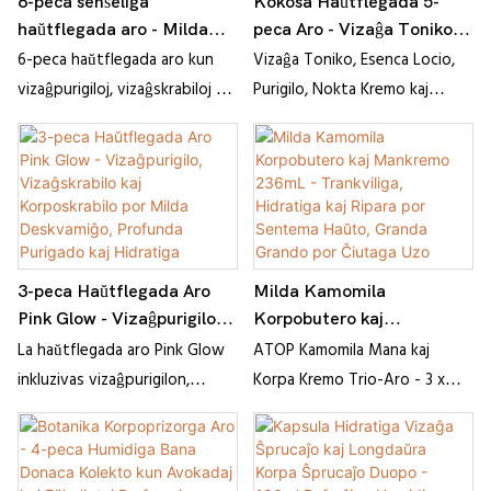
6-peca senŝeliga
Kokosa Haŭtflegada 5-
haŭtflegada aro - Milda
peca Aro - Vizaĝa Toniko,
vizaĝpurigilo, vizaĝskrabaĵo
Esenca Locio, Purigilo,
6-peca haŭtflegada aro kun
Vizaĝa Toniko, Esenca Locio,
kaj korposkrabaĵo -
Nokta Kremo kaj Vizaĝa
vizaĝpurigiloj, vizaĝskrabiloj kaj
Purigilo, Nokta Kremo kaj
Humidiga lavaĵo por glata,
Sprajaĵo
korposkrabiloj por milda
Vizaĝa Sprajaĵo - Hidratiga kaj
radianta haŭto - 170 ml ĉiu
deskvamiĝo, profunda purigo
Nutra Rutino por Seka kaj
kaj hidratigita radianta haŭto.
Normala Haŭto
3-peca Haŭtflegada Aro
Milda Kamomila
Pink Glow - Vizaĝpurigilo,
Korpobutero kaj
Vizaĝskrabilo kaj
Mankremo 236mL -
La haŭtflegada aro Pink Glow
ATOP Kamomila Mana kaj
Korposkrabilo por Milda
Trankviliga, Hidratiga kaj
inkluzivas vizaĝpurigilon,
Korpa Kremo Trio-Aro - 3 x
Deskvamiĝo, Profunda
Ripara por Sentema Haŭto,
vizaĝskrabilon kaj
236mL Grandaj Tuboj por Tuta
Purigado kaj Hidratiga
Granda Grando por
korposkrabilon por profunda
Korpa Humido, Perfekta
Prizorgo
Ĉiutaga Uzo
purigo, milda deskvamiĝo kaj
Donaco por Ŝi, Panjo, aŭ