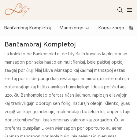
Banĉambraj Kompletoj
Manozorgo
Korpa zorgo
Banĉambraj Kompletoj
La kolekto de Bankompletoj de Lily Bath kunigas la plej bonan
mansapon por seka haŭto en multflankaj, bele pakitaj opcioj
taŭgaj por ĉiuj. Niaj Likva Mansapo kaj ŝaŭmaj mansapoj estas
kreitaj por milde purigi dum restarigas humidon, uzante nutrajn
botanikaĵojn kaj haŭto-amikajn humidigilojn. Ideala por ĉiutaga
uzo, ĉiu Bankompleto ofertas riĉan ŝaŭmon, rapidajn ellavaĵojn
kaj trankviligajn odorojn sen forigi naturajn oleojn. Klientoj ĝuas
vojaĝ-amikajn grandecojn, repleneblajn botelojn kaj pripensitajn
donackombinaĵojn, kiuj kombinas valoron kaj zorgadon. Ĉu vi
preferas pumpilan Likvan Mansapon por oportuno aŭ aeran
ŝaŭman mansapon por mola tuŝo, nia selektaĵo plenumas