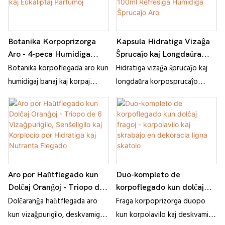
hidratigita haŭto.
Haŭtflegadaj Amantoj
Botanika Korpoprizorga
Kapsula Hidratiga Vizaĝa
Aro - 4-peca Humidiga
Ŝprucaĵo kaj Longdaŭra
Bana Donaca Kolekto kun
Korpa Ŝprucaĵo Duopo -
Botanika korpoflegada aro kun
Hidratiga vizaĝa ŝprucaĵo kaj
Avokadaj kaj Eŭkaliptaj
100ml Refreŝiga Humidiga
humidigaj banaj kaj korpaj
longdaŭra korposprucaĵo
Parfumoj
Ŝprucaĵo Aro
esencaĵoj inspiritaj de
helpas refreŝigi, malsekigi kaj
eŭkalipto-mento por refreŝiga,
revigligi la haŭton per malpeza
mola, hidratigita haŭto.
ĉiutaga hidratado.
Aro por Haŭtflegado kun
Duo-kompleto de
Dolĉaj Oranĝoj - Triopo de
korpoflegado kun dolĉaj
6 Vizaĝpurigilo, Senŝeligilo
fragoj - korpolavilo kaj
Dolĉaranĝa haŭtflegada aro
Fraga korpoprizorga duopo
kaj Korplocio por Hidratiga
skrabaĵo en dekoracia ligna
kun vizaĝpurigilo, deskvamiga
kun korpolavilo kaj deskvamiga
kaj Nutranta Flegado
skatolo