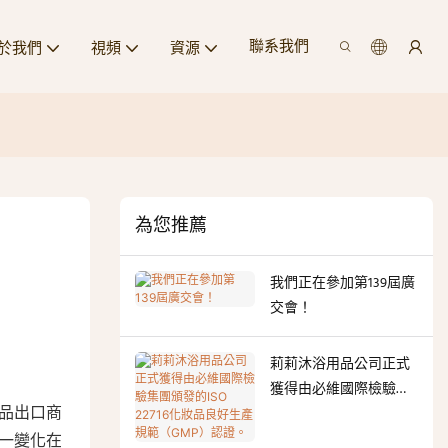
聯系我們
於我們
視頻
資源
為您推薦
我們正在參加第139屆廣
交會！
莉莉沐浴用品公司正式
獲得由必維國際檢驗集
團頒發的ISO 22716化妝
品出口商
品良好生產規範
一變化在