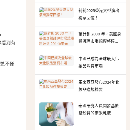
（GMP）認證。
莉莉2025香港大型演出
獨家回憶！
預計到 2030 年，美國身
o
體護理市場規模將達到
以看到有
201 億美元
中國已成為全球最大化
，這不僅
妝品消費市場
馬來西亞發布2024年化
妝品違規摘要
泰國研究人員開發基於
雙殼貝的奈米乳液