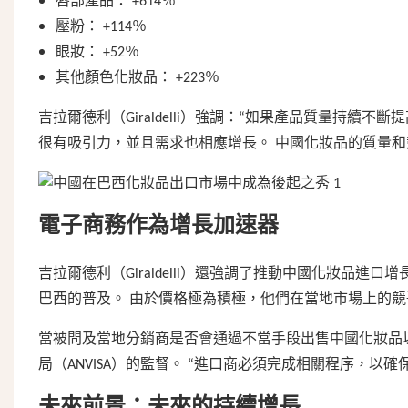
唇部產品： +614％
壓粉： +114％
眼妝： +52％
其他顏色化妝品： +223％
吉拉爾德利（Giraldelli）強調：“如果產品質量持續
很有吸引力，並且需求也相應增長。 中國化妝品的質量和
電子商務作為增長加速器
吉拉爾德利（Giraldelli）還強調了推動中國化妝品進口增長
巴西的普及。 由於價格極為積極，他們在當地市場上的
當被問及當地分銷商是否會通過不當手段出售中國化妝品
局（ANVISA）的監督。 “進口商必須完成相關程序，
未來前景：未來的持續增長