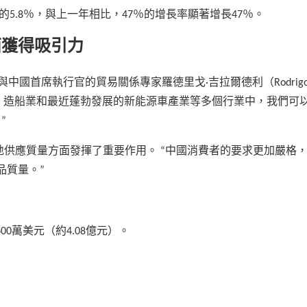
的5.8％，與上一年相比，47％的增長率顯著增長47％。
西獲得吸引力
中國首席執行官的貿易關係專家羅德里戈·吉拉爾德利（Rodrig
 在電子，造船業和最近蓬勃發展的新能源車產業等多個行業中，我們可
”
提高當地供應質量方面發揮了重要作用。 “中國消費者的要求更加嚴格
品質量。”
0萬美元（約4.08億元）。