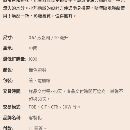
原蛋白和勝肽，能有效修護受損雙手。玻尿酸深入細胞層，補充
流失的水分。小巧精緻的設計方便您隨身攜帶，隨時隨地輕鬆使
用！煥然一新，彰顯氣質，值得擁有。
尺寸:
0.67 液盎司 / 20 毫升
產地:
中國
最低訂購量:
1000
顏色:
無色透明
包裝:
管，電鍍帽
交貨時間:
樣品交付需7-10天，產品交付時間可協商，最晚不
超過60天。
交易模式:
FOB、CIF、CFR、EXW 等。
品牌名稱:
客製化
付款:
TT 等等。