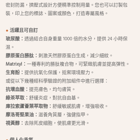
密封防漏，擠壓式設計方便精準控制用量。您也可以訂製包
裝，印上您的標誌、圖案或顏色，打造專屬風格。
●
活躍且可自訂
玻尿酸：
透過結合自身重量 1000 倍的水分，提供 24 小時保
濕。
膠原蛋白勝肽：
刺激天然膠原蛋白生成，減少細紋。
Matrixyl：
一種專利的勝肽複合物，可緊緻肌膚並提高彈性。
生育酚
：
提供抗氧化保護，抵禦環境壓力。
或從以下幾種經科學驗證的附加組件中進行選擇：
抗壞血酸
：
提亮膚色，均勻膚質。
綠茶萃取：
舒緩炎症，對抗自由基。
庫拉索蘆薈葉萃取物
：
舒緩敏感肌膚，增強吸收。
摩洛哥堅果油
：
滋養角質層，強健指甲。
視黃醇：
去除死皮細胞，使肌膚更光滑。