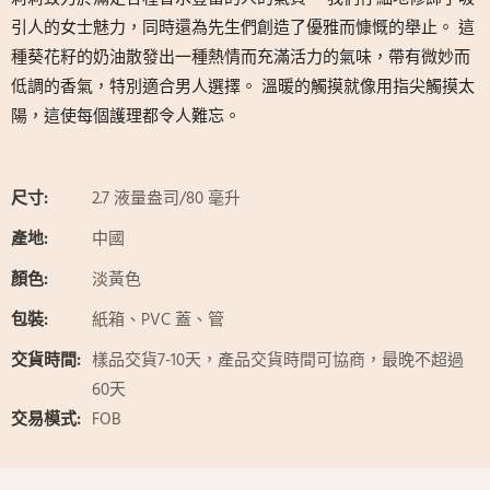
引人的女士魅力，同時還為先生們創造了優雅而慷慨的舉止。 這
種葵花籽的奶油散發出一種熱情而充滿活力的氣味，帶有微妙而
低調的香氣，特別適合男人選擇。 溫暖的觸摸就像用指尖觸摸太
陽，這使每個護理都令人難忘。
尺寸:
2.7 液量盎司/80 毫升
產地:
中國
顏色:
淡黃色
包裝:
紙箱、PVC 蓋、管
交貨時間:
樣品交貨7-10天，產品交貨時間可協商，最晚不超過
60天
交易模式:
FOB