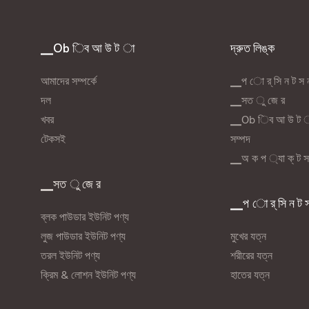
ক ব্র্যান্ড, উপহার সংগ্রহ এবং ব্যক্তিগত
অভিজ্ঞতা উপভোগ করেন তাদের জন্য উপয
র জন্য একটি দুর্দান্ত পছন্দ যারা একটি
ণীয় সাবান ডিজাইন খুঁজছেন।
▁Ob িব আ উ ট া
দ্রুত লিঙ্ক
আমাদের সম্পর্কে
▁প ো র্ সি ন ট স
দল
▁সত ু জে র
খবর
▁Ob িব আ উ ট 
টেকসই
সম্পদ
▁অ ক প ্যা ক্ ট স
▁সত ু জে র
▁প ো র্ সি ন ট 
ব্লক পাউডার ইউনিট পণ্য
লুজ পাউডার ইউনিট পণ্য
মুখের যত্ন
তরল ইউনিট পণ্য
শরীরের যত্ন
ক্রিম & লোশন ইউনিট পণ্য
হাতের যত্ন