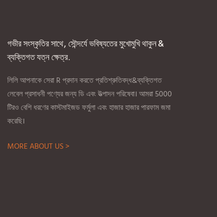
সমন্বয় করে। বুটি
লেবেল প্রকল্পগুলি
মজাদার এবং আকর্ষ
গভীর সংস্কৃতির সাথে, সৌন্দর্যে ভবিষ্যতের মুখোমুখি থাকুন &
ব্যক্তিগত যত্ন ক্ষেত্র.
লিলি আপনাকে সেরা R প্রদান করতে প্রতিশ্রুতিবদ্ধ&ব্যক্তিগত
লেবেল প্রসাধনী পণ্যের জন্য ডি এবং উত্পাদন পরিষেবা। আমরা 5000
টিরও বেশি ধরণের কাস্টমাইজড ফর্মুলা এবং হাজার হাজার পারফাম জমা
করেছি।
MORE ABOUT US >