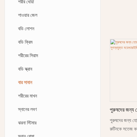
ফোমিং হাতের সাবান
শরীর ধোয়া
হ্যান্ড লোশন
শাওয়ার জেল
হ্যান্ড ক্রিম
বডি লোশন
হ্যান্ড সিরাম
বডি ক্রিম
শরীরের সিরাম
বডি স্ক্রাব
বার সাবান
শরীরের মাখন
স্নানের লবণ
পুরুষদের জন্য 
সতেজ ও বনের সু
পুরুষদের জন্য হো
ঝরনা স্টিমার
পরিষ্কারক সাব
রুটিনকে সতেজ কর
স্নান বোমা