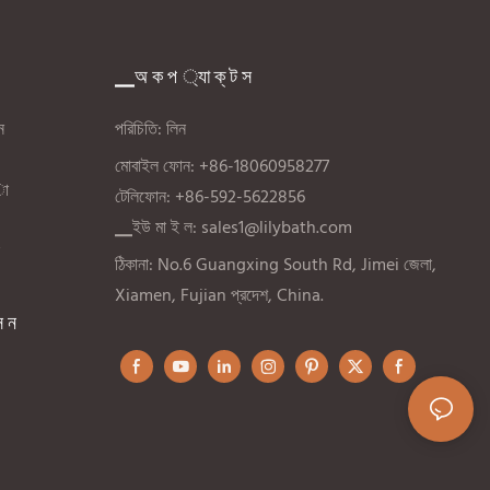
ুক্ত।
মৌসুমী প্রচারণা এবং ব্যক্তিগত লেবেল প্রোগ্রামের জন্য
আদর্শ, এই তরমুজ আকৃতির সাবানটি নির্ভরযোগ্য ক্লিনজিং
কর্মক্ষমতার সাথে নজরকাড়া নকশার সমন্বয় করে।
▁অ ক প ্যা ক্ ট স
 ন
পরিচিতি: লিন
মোবাইল ফোন: +86-18060958277
া
টেলিফোন: +86-592-5622856
▁ইউ মা ই ল:
sales1@lilybath.com
ঠিকানা: No.6 Guangxing South Rd, Jimei জেলা,
Xiamen, Fujian প্রদেশ, China.
স ন