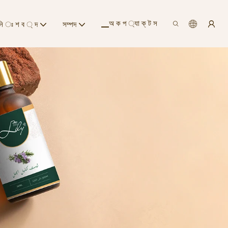
▁অ ক প ্যা ক্ ট স
ি ঃ শ ব ্ দ
সম্পদ