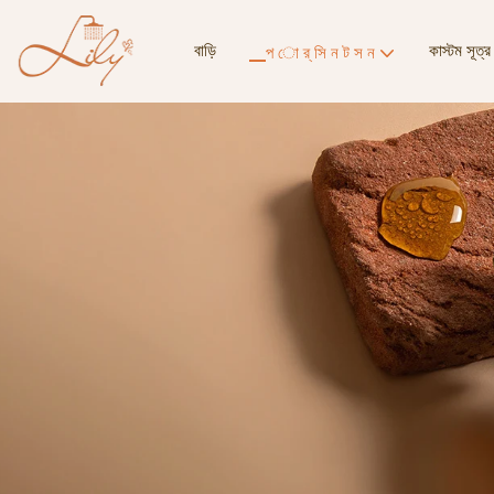
বাড়ি
কাস্টম সূত্র
▁প ো র্ সি ন ট স ন