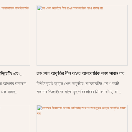
াইজিং ঝুলন্ত
হালকা সুগন্ধযুক্ত করে তোলে।
ার ও পুষ্টি
ি ফেনা তৈরি করে। এর
লিয়ে রাখতে এবং
িন ব্যবহার, স্পা
র সেটের জন্য উপযুক্ত
M এবং প্রাইভেট
রক শেল আকৃতির নীল রঙের আলংকারিক লবণ সাবান বার
োলিয়েটিং এবং
কিউট ক্যাট অ্যান্ড শেল আকৃতির ডেকোরেটিভ সোপ বারটি
িয়ে আপনার ত্বককে
মজাদার ডিজাইনের সাথে মৃদু পরিষ্কারের মিশ্রণ ঘটায়, যা
েট এবং সহজ
এটিকে দৈনন্দিন ব্যবহার, উপহার সেট বা বাথরুমের সাজসজ্জার
ার্ড ম্যাসেজ পৃষ্ঠের
জন্য একটি নিখুঁত পছন্দ করে তোলে। একটি আরাধ্য বিড়ালের
​​সঞ্চালনকে উদ্দীপিত
মুখের আকৃতি এবং সমুদ্র-অনুপ্রাণিত শেল নকশা সমন্বিত, এই
ং মৃত ত্বকের
সাবানগুলি ত্বক-বান্ধব উপাদান দিয়ে তৈরি যা যেকোনো স্থানকে
টি ধোয়ার পরে