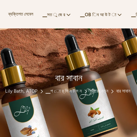
ব্যক্তিগত লেবেল
▁সত ু জে র
▁OB িব আ উ ট া
▁ন
বার সাবান
Lily Bath, ATOP
▁প ো র্ সি ন ট স ন
শরীরের যত্ন
বার সাবান