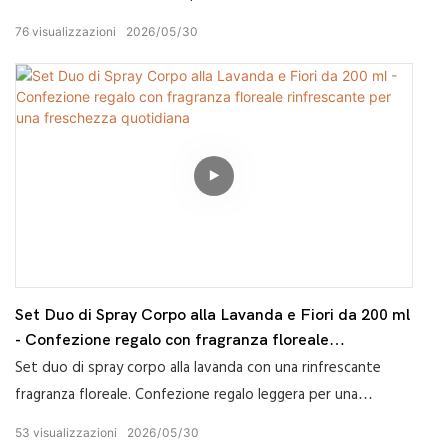
76
visualizzazioni
2026
05
30
Set Duo di Spray Corpo alla Lavanda e Fiori da 200 ml
- Confezione regalo con fragranza floreale
rinfrescante per una freschezza quotidiana
Set duo di spray corpo alla lavanda con una rinfrescante
fragranza floreale. Confezione regalo leggera per una
freschezza quotidiana e una profumazione a lunga durata.
53
visualizzazioni
2026
05
30