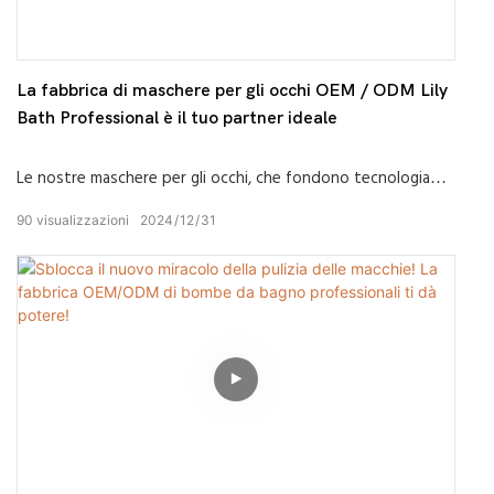
La fabbrica di maschere per gli occhi OEM / ODM Lily
Bath Professional è il tuo partner ideale
Le nostre maschere per gli occhi, che fondono tecnologia
all'avanguardia con ingredienti naturali e preziosi, sono state
90
visualizzazioni
2024
12
31
attentamente sviluppate in una varietà di formule efficaci.
Che si tratti di occhi gonfi dopo essere rimasti svegli tutta
la notte, secchezza e affaticamento causati dall'uso
prolungato degli occhi, o linee sottili e occhiaie lasciate dagli
anni, tutto può essere significativamente migliorato.
La fabbrica dispone di attrezzature di produzione avanzate
e di un rigoroso sistema di controllo qualità per garantire