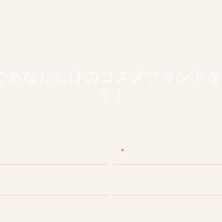
選んであなただけのコスメブランド
う！
文化とともに美の未来を見つめ続ける & パーソナルケア
メール
会社名