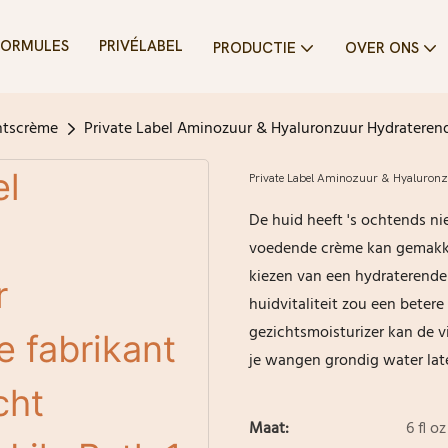
FORMULES
PRIVÉLABEL
PRODUCTIE
OVER ONS
htscrème
Private Label Aminozuur & Hyaluronzuur Hydraterende
Private Label Aminozuur & Hyaluronzuu
De huid heeft 's ochtends n
voedende crème kan gemakkel
kiezen van een hydraterende
huidvitaliteit zou een beter
gezichtsmoisturizer kan de vi
je wangen grondig water late
Maat:
6 fl oz