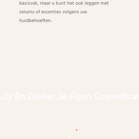
basisvak, maar u kunt het ook leggen met
serums of essenties volgens uw
huidbehoeften.
Lily En Creëer Je Eigen Cosmetic
ultuur de toekomst tegemoet zien in schoonheid & veld Pe
E-Mail