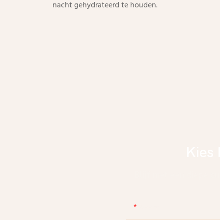
nacht gehydrateerd te houden.
Kies 
Blijf met een diepe c
Naam