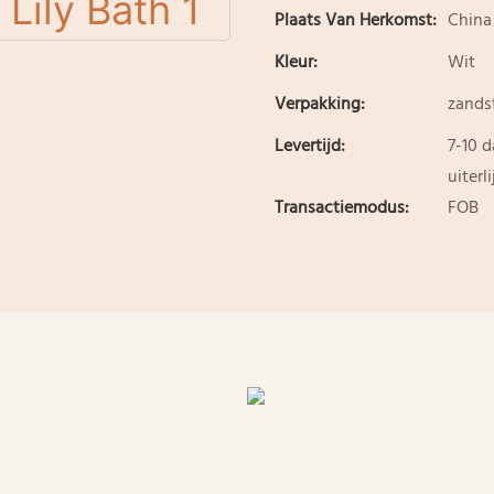
Plaats Van Herkomst:
China
Kleur:
Wit
Verpakking:
zands
Levertijd:
7-10 
uiterl
Transactiemodus:
FOB