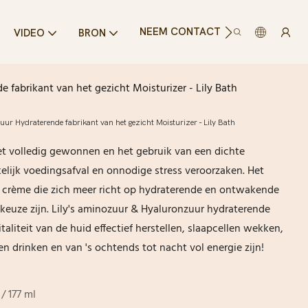
NEEM CONTACT MET ONS OP
VIDEO
BRON
 fabrikant van het gezicht Moisturizer - Lily Bath
r Hydraterende fabrikant van het gezicht Moisturizer - Lily Bath
iet volledig gewonnen en het gebruik van een dichte
ijk voedingsafval en onnodige stress veroorzaken. Het
 crème die zich meer richt op hydraterende en ontwakende
e keuze zijn. Lily's aminozuur & Hyaluronzuur hydraterende
taliteit van de huid effectief herstellen, slaapcellen wekken,
n drinken en van 's ochtends tot nacht vol energie zijn!
 / 177 ml