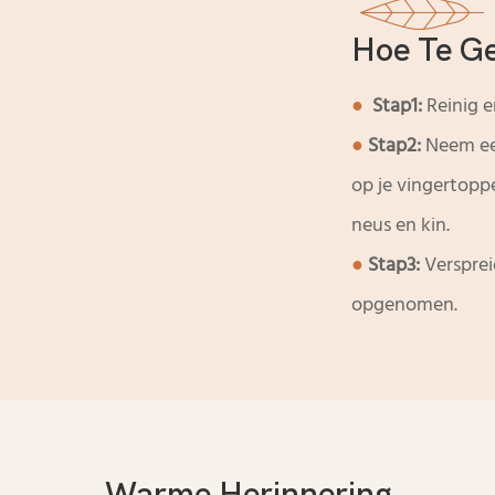
Hoe Te G
●
Stap1:
Reinig e
●
Stap2:
Neem een
op je vingertopp
neus en kin.
●
Stap3:
Versprei
opgenomen.
Warme Herinnering