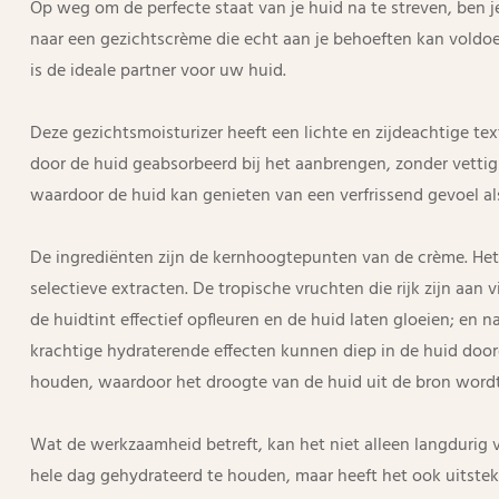
Op weg om de perfecte staat van je huid na te streven, ben j
naar een gezichtscrème die echt aan je behoeften kan voldo
is de ideale partner voor uw huid.
Deze gezichtsmoisturizer heeft een lichte en zijdeachtige te
door de huid geabsorbeerd bij het aanbrengen, zonder vettig 
waardoor de huid kan genieten van een verfrissend gevoel a
De ingrediënten zijn de kernhoogtepunten van de crème. Het i
selectieve extracten. De tropische vruchten die rijk zijn aan 
de huidtint effectief opfleuren en de huid laten gloeien; en
krachtige hydraterende effecten kunnen diep in de huid doo
houden, waardoor het droogte van de huid uit de bron wordt
Wat de werkzaamheid betreft, kan het niet alleen langdurig
hele dag gehydrateerd te houden, maar heeft het ook uitste