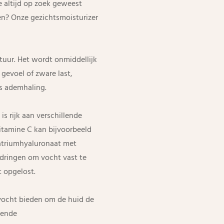
e altijd op zoek geweest
en? Onze gezichtsmoisturizer
xtuur. Het wordt onmiddellijk
gevoel of zware last,
ls ademhaling.
s rijk aan verschillende
vitamine C kan bijvoorbeeld
 natriumhyaluronaat met
rdringen om vocht vast te
 opgelost.
 vocht bieden om de huid de
kende