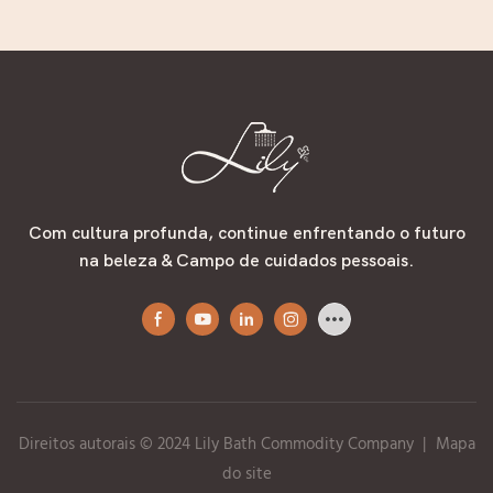
hidratante para um banho
Limpeza Profunda com
suave, macio e
Fragrância Fresca de
refrescante.
Floresta Amadeirada
Com cultura profunda, continue enfrentando o futuro
na beleza & Campo de cuidados pessoais.
Direitos autorais © 2024 Lily Bath Commodity Company
|
Mapa
do site