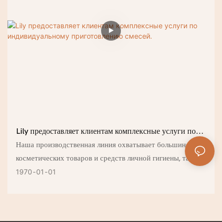
Lily предоставляет клиентам комплексные услуги по
индивидуальному приготовлению смесей.
Наша производственная линия охватывает большинство
косметических товаров и средств личной гигиены, таких
как мыло для рук, гель для душа, скраб, мыло, соли для
1970
01
01
ванн и т. д. Вам нужно только предоставить свои
требования к продукту и формуле, а все остальное
оставьте нашим замечательным экспериментаторам и