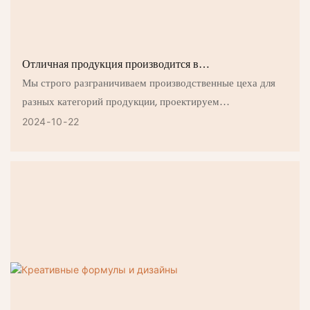
Отличная продукция производится в
профессиональных мастерских.
Мы строго разграничиваем производственные цеха для
разных категорий продукции, проектируем
соответствующие технологические процессы, внедряем
2024
10
22
профессиональное автоматизированное
производственное оборудование.