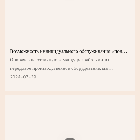
Возможность индивидуального обслуживания «под
ключ»
Опираясь на отличную команду разработчиков и
передовое производственное оборудование, мы
стремимся к совершенству, используем более
2024
07
29
экологически чистое и натуральное сырье, разрабатываем
более здоровые и практичные формулы.