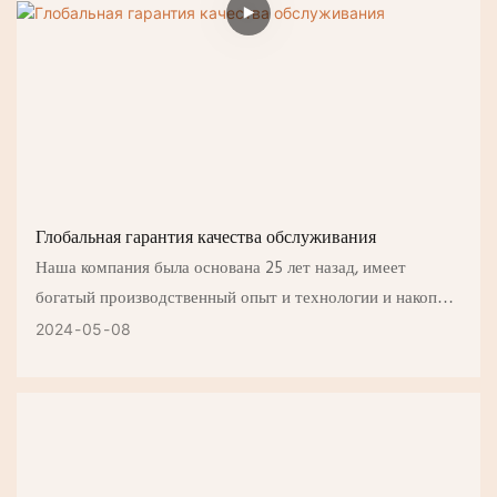
Глобальная гарантия качества обслуживания
Наша компания была основана 25 лет назад, имеет
богатый производственный опыт и технологии и накопила
глубокие промышленные ресурсы. Предоставление
2024
05
08
всесторонних индивидуальных решений для улучшения
ароматов и формул.