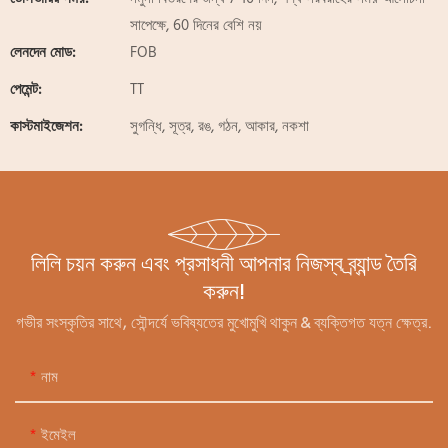
সাপেক্ষে, 60 দিনের বেশি নয়
লেনদেন মোড:
FOB
পেমেন্ট:
TT
কাস্টমাইজেশন:
সুগন্ধি, সূত্র, রঙ, গঠন, আকার, নকশা
লিলি চয়ন করুন এবং প্রসাধনী আপনার নিজস্ব ব্র্যান্ড তৈরি
করুন!
গভীর সংস্কৃতির সাথে, সৌন্দর্যে ভবিষ্যতের মুখোমুখি থাকুন & ব্যক্তিগত যত্ন ক্ষেত্র.
নাম
ইমেইল