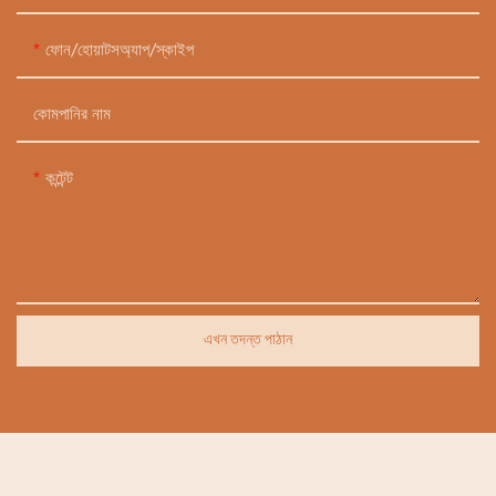
ফোন/হোয়াটসঅ্যাপ/স্কাইপ
কোমপানির নাম
কন্টেন্ট
এখন তদন্ত পাঠান