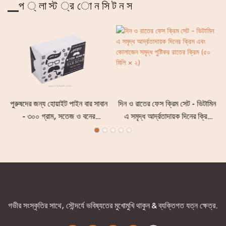
▁প ্ লা স্ট ্র ো ন সি ট ন স
পুরুষদের জন্য হোয়াইট পাইন বার সাবান
দিন ও রাতের ফেস ক্রিম সেট - ভিটামিন
- ৩০০ গ্রাম, সতেজ ও বনের
এ সমৃদ্ধ আর্দ্রতাদায়ক দিনের ক্রিম
সুগন্ধযুক্ত ময়েশ্চারাইজিং ও গভীর
এবং কোলাজেন সমৃদ্ধ পুষ্টিকর রাতের
পরিষ্কারক সাবান।
ক্রিম (৫০ মিলি × ২)
গভীর সংস্কৃতির সাথে, সৌন্দর্যে ভবিষ্যতের মুখোমুখি থাকুন & ব্যক্তিগত যত্ন ক্ষেত্র.