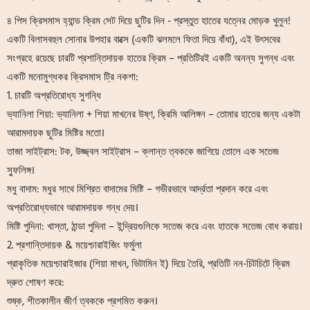
৪ পিস ক্রিসমাস হ্যান্ড ক্রিম সেট দিয়ে ছুটির দিন - প্রস্তুত হাতের যত্নের মোড়ক খুলুন!
একটি বিলাসবহুল সোনার উপহার বাক্সে (একটি ঝলমলে ফিতা দিয়ে বাঁধা), এই উৎসবের
সংগ্রহে রয়েছে চারটি প্রশান্তিদায়ক হাতের ক্রিম – প্রতিটিরই একটি অনন্য সুগন্ধ এবং
একটি মনোমুগ্ধকর ক্রিসমাস ট্রি নকশা:
1. চারটি অপ্রতিরোধ্য সুগন্ধি
ভ্যানিলা শিয়া: ভ্যানিলা + শিয়া মাখনের উষ্ণ, ক্রিমি আলিঙ্গন – তোমার হাতের জন্য একটা
আরামদায়ক ছুটির মিষ্টির মতো।
তাজা সাইট্রাস: টক, উজ্জ্বল সাইট্রাস – ক্লান্ত ত্বককে জাগিয়ে তোলে এক সতেজ
স্ফুলিঙ্গ।
মধু বাদাম: মধুর সাথে মিশ্রিত বাদামের মিষ্টি – গভীরভাবে আর্দ্রতা প্রদান করে এবং
অপ্রতিরোধ্যভাবে আরামদায়ক গন্ধ দেয়।
মিষ্টি পুদিনা: খাস্তা, ঠান্ডা পুদিনা – ইন্দ্রিয়গুলিকে সতেজ করে এবং হাতকে সতেজ বোধ করায়।
2. প্রশান্তিদায়ক & ময়েশ্চারাইজিং ফর্মুলা
প্রাকৃতিক ময়েশ্চারাইজার (শিয়া মাখন, ভিটামিন ই) দিয়ে তৈরি, প্রতিটি নন-চিটচিটে ক্রিম
দ্রুত শোষণ করে:
শুষ্ক, শীতকালীন জীর্ণ ত্বককে প্রশমিত করুন।