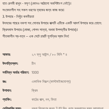
হাত রেশমী রাখুন - মসৃণ (কোনও আঠালো অবশিষ্টাংশ নেই!)।
সংবেদনশীল সহ সকল ধরণের ত্বকের জন্য কাজ করে।
3. উপহার - নিখুঁত কমনীয়তা
উৎসবের গাছের নকশা সহ সোনার উপহার বাক্সটি এটিকে একটি আদর্শ উপহার করে তোলে:
ক্রিসমাস উপহার (মোজা, গোপন সান্তা, অথবা উপপত্নীর উপহার)।
শীতকালীন স্ব-যত্ন – এক সেটে চারটি সুগন্ধির স্বাদ নিন!
আকার:
২.৭ ফ্লু আউন্স / ৮০ মিলি * ৪
উৎপত্তিস্থল:
চীন
সর্বনিম্ন অর্ডার পরিমাণ:
1000
রঙ:
একাধিক বিকল্প (কাস্টমাইজযোগ্য)
উপাদান:
ক্রিম
প্যাকিং:
কাঠের বাক্স, নল, ফিতা
ডেলিভারির সময়:
নমুনা বিতরণের জন্য 7-10 দিন, পণ্য সরবরাহের সময় আলোচনা