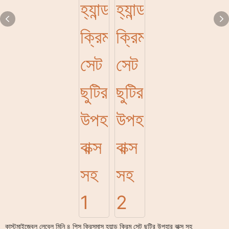
কাস্টমাইজেবল লেবেল মিনি ৪ পিস ক্রিসমাস হ্যান্ড ক্রিম সেট ছুটির উপহার বাক্স সহ