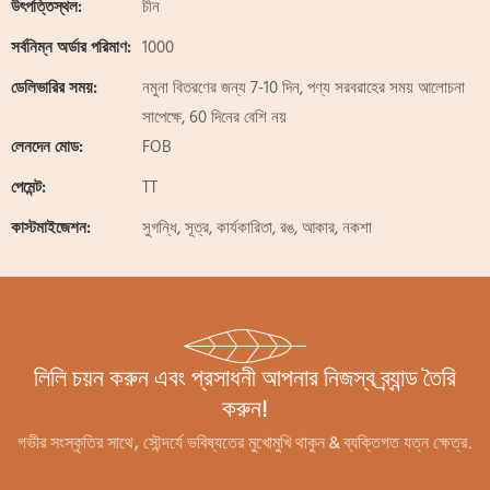
উৎপত্তিস্থল:
চীন
সর্বনিম্ন অর্ডার পরিমাণ:
1000
ডেলিভারির সময়:
নমুনা বিতরণের জন্য 7-10 দিন, পণ্য সরবরাহের সময় আলোচনা
সাপেক্ষে, 60 দিনের বেশি নয়
লেনদেন মোড:
FOB
পেমেন্ট:
TT
কাস্টমাইজেশন:
সুগন্ধি, সূত্র, কার্যকারিতা, রঙ, আকার, নকশা
লিলি চয়ন করুন এবং প্রসাধনী আপনার নিজস্ব ব্র্যান্ড তৈরি
করুন!
গভীর সংস্কৃতির সাথে, সৌন্দর্যে ভবিষ্যতের মুখোমুখি থাকুন & ব্যক্তিগত যত্ন ক্ষেত্র.