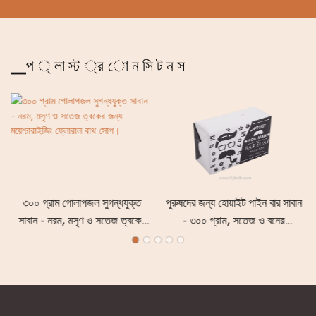
▁প ্ লা স্ট ্র ো ন সি ট ন স
৩০০ গ্রাম গোলাপজল সুগন্ধযুক্ত
পুরুষদের জন্য হোয়াইট পাইন বার সাবান
সাবান - নরম, মসৃণ ও সতেজ ত্বকের
- ৩০০ গ্রাম, সতেজ ও বনের
জন্য ময়েশ্চারাইজিং ফ্লোরাল বাথ
সুগন্ধযুক্ত ময়েশ্চারাইজিং ও গভীর
সোপ।
পরিষ্কারক সাবান।