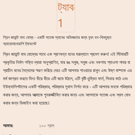
গ্রিন জায়ান্ট বাথ বোম্ব - একটি সতেজ স্নানের অভিজ্ঞতার জন্য বৃহৎ বন-থিমযুক্ত
অ্যারোমাথেরাপি ট্যাবলেট
গ্রিন জায়ান্ট বাথ বোম্বের সাথে এক প্রাণবন্ত বনের মরূদ্যানে প্রবেশ করুন! এই স্টিমারটি
প্রকৃতির নির্মল শক্তি দ্বারা অনুপ্রাণিত, যার রঙ সবুজ, সবুজ এবং নকশায় শ্যাওলা পাথর বা
প্রাচীন বনের দৈত্যদের স্মরণ করিয়ে দেয়। এটি আপনার শাওয়ারে রাখুন এবং উষ্ণ বাষ্পকে এর
মর্ম জাগ্রত করতে দিন। ধীরে ধীরে এটি জমে উঠলে, এটি বৃষ্টি-চুম্বিত ফার্ন, সিডার কাঠ এবং
ইউক্যালিপটাসের একটি পরিষ্কার, পরিষ্কার সুবাস নির্গত করে - এটি আপনার মনকে পরিষ্কার
করার জন্য, আপনার আত্মাকে পুনরুজ্জীবিত করার জন্য এবং আপনাকে সতেজ এবং স্থল বোধ
করার জন্য ডিজাইন করা হয়েছে।
আকার:
১০০ গ্রাম