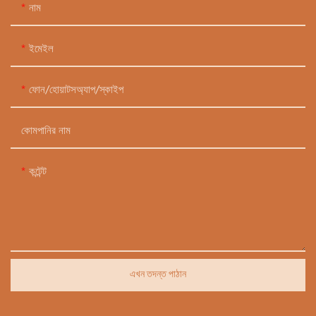
নাম
ইমেইল
ফোন/হোয়াটসঅ্যাপ/স্কাইপ
কোমপানির নাম
কন্টেন্ট
এখন তদন্ত পাঠান