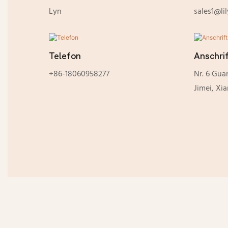
Lyn
sales1@li
Telefon
Anschri
+86-18060958277
Nr. 6 Gua
Jimei, Xi