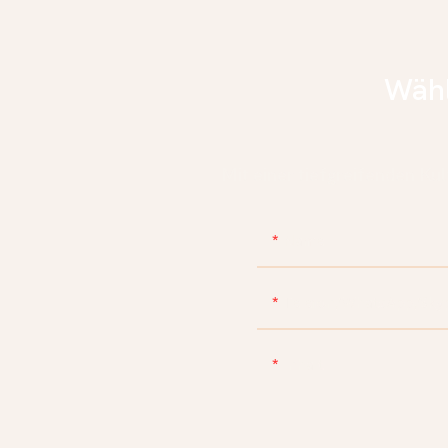
Wähl
Mit einer tiefgreifenden Kul
Name
Telefon/WhatsApp/Sky
Inhalt