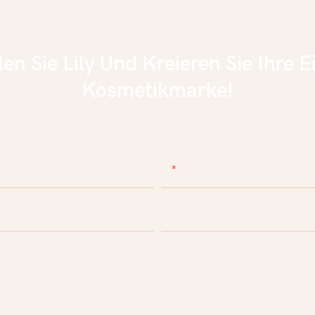
en Sie Lily Und Kreieren Sie Ihre E
Kosmetikmarke!
tur blicken Sie weiterhin in die Zukunft im Bereich Schö
E-Mail
pe
Name Der Firma