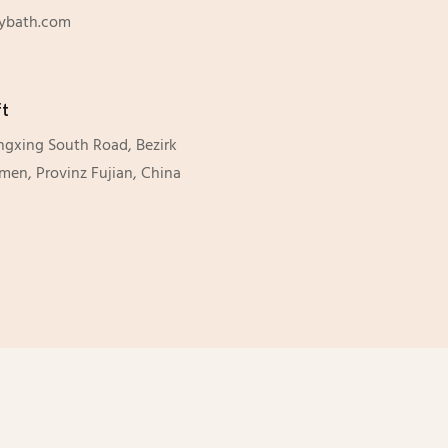
lybath.com
ft
ngxing South Road, Bezirk
amen, Provinz Fujian, China