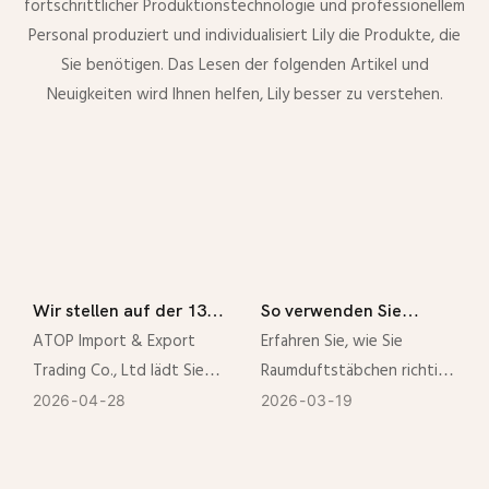
fortschrittlicher Produktionstechnologie und professionellem
Personal produziert und individualisiert Lily die Produkte, die
Sie benötigen. Das Lesen der folgenden Artikel und
Neuigkeiten wird Ihnen helfen, Lily besser zu verstehen.
Wir stellen auf der 139.
So verwenden Sie
Canton Fair aus!
Raumduftstäbchen
ATOP Import & Export
Erfahren Sie, wie Sie
richtig: Ein vollständiger
Trading Co., Ltd lädt Sie
Raumduftstäbchen richtig
Leitfaden für
herzlich ein, uns zu
anwenden, um
2026
04
28
2026
03
19
langanhaltende
besuchen: 📍 Halle 9.1 |
Duftintensität, Haltbarkeit
Raumdüfte
Stand H19 📅 Phase 3: 1. Mai
und Sicherheit zu