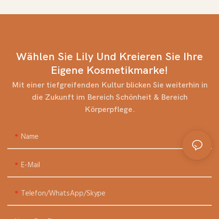
– 5. Mai
maximieren. Einfache
Schritt-für-Schritt-Tipps
für die natürlichen
Raumduftstäbchen von Lily
Bath und alle anderen
Wählen Sie Lily Und Kreieren Sie Ihre
Raumduftstäbchen.
Eigene Kosmetikmarke!
Mit einer tiefgreifenden Kultur blicken Sie weiterhin in
die Zukunft im Bereich Schönheit & Bereich
Körperpflege.
Name
E-Mail
Telefon/WhatsApp/Skype