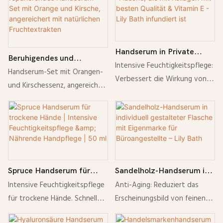
Handserum in Private
Beruhigendes und
Label -Flasche, die mit
Intensive Feuchtigkeitspflege:
reparierendes Handserum-
Handserum-Set mit Orangen-
Kollagen mit besten
Verbessert die Wirkung von
Set mit Orange und
und Kirschessenz, angereichert
Qualität & Vitamin E - Lily
Handcremes bei trockener
Kirsche, angereichert mit
mit natürlichen
Bath infundiert ist
Haut. Anti-Aging: Reduziert
natürlichen
Fruchtextrakten, um die Haut
das Erscheinungsbild von
Fruchtextrakten
mit Feuchtigkeit zu versorgen,
feinen Linien und Fältchen.
zu beruhigen und für ein
Nährend: Reich an Kollagen
glattes, strahlendes Aussehen
und Vitamin E für weiche,
zu sorgen.
Spruce Handserum für
Sandelholz-Handserum in
geschmeidige Hände. Zieht
trockene Hände | Intensive
individuell gestalteter
Intensive Feuchtigkeitspflege
Anti-Aging: Reduziert das
schnell ein: Hinterlässt keinen
Feuchtigkeitspflege &
Flasche mit Eigenmarke
für trockene Hände. Schnell
Erscheinungsbild von feinen
Fettfilm für ein gleichmäßiges
Nährende Handpflege | 50
für Büroangestellte – Lily
einziehende, nicht fettende
Linien und Fältchen. Pflegend:
Auftragen. Natürliche
ml
Bath