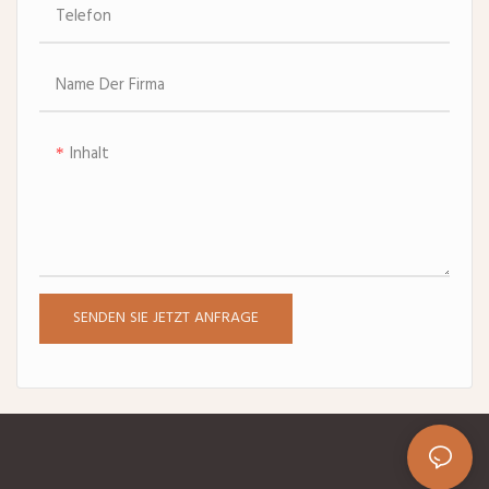
Feuchtigkeitsspendende
Telefon
Inhaltsstoffe: Spendet
Feuchtigkeit und macht die
Name Der Firma
Haut geschmeidig.
Inhalt
SENDEN SIE JETZT ANFRAGE