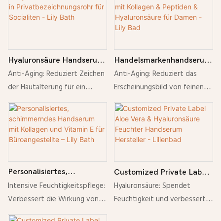
Formel. Mit natürlichem
Reich an Kollagen und
Regeneration: Spendet
Fichtenextrakt. Verbessert die
Peptiden für geschmeidige
wohltuende Pflege und
Wirkung von Handcremes. Für
Haut. Natürliche Regeneration:
Linderung für empfindliche
die tägliche Anwendung und
Fördert die Hautregeneration
Haut.
alle Hauttypen geeignet.
und -heilung. Spendet
Hyaluronsäure Handserum
Handelsmarkenhandserum
Feuchtigkeit: Hinterlässt ein
in Privatbezeichnungsrohr
mit Kollagen & Peptiden &
Anti-Aging: Reduziert Zeichen
Anti-Aging: Reduziert das
glattes und gepflegtes
für Socialiten - Lily Bath
Hyaluronsäure für Damen -
der Hautalterung für ein
Erscheinungsbild von feinen
Hautgefühl. Zieht schnell ein
Lily Bad
jugendliches Aussehen.
Linien und Fältchen. Pflegend:
und hinterlässt keine
Pflegend: Reich an
Reich an Kollagen und
Rückstände.
Hyaluronsäure für intensive
Peptiden für zarte Haut.
Feuchtigkeitsversorgung.
Natürliche Regeneration:
Zieht schnell ein und
Fördert die Hautregeneration
hinterlässt kein fettiges
und -heilung. Spendet
Personalisiertes,
Customized Private Label
Gefühl. Spendet Feuchtigkeit:
Feuchtigkeit: Sorgt für
schimmerndes Handserum
Aloe Vera & Hyaluronsäure
Intensive Feuchtigkeitspflege:
Hyaluronsäure: Spendet
Macht die Haut geschmeidig
geschmeidige und gepflegte
mit Kollagen und Vitamin
Feuchter Handserum
Verbessert die Wirkung von
Feuchtigkeit und verbessert
und zart. Natürliche
Hände. Zieht schnell ein und
E für Büroangestellte – Lily
Hersteller - Lilienbad
Handcremes bei trockener
die Hautelastizität. Aloe Vera:
Regeneration: Unterstützt die
hinterlässt keine Rückstände.