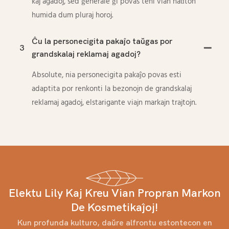
kaj agadoj, sed ĝenerale ĝi povas teni vian haŭton
humida dum pluraj horoj.
Ĉu la personecigita pakaĵo taŭgas por
3
grandskalaj reklamaj agadoj?
Absolute, nia personecigita pakaĵo povas esti
adaptita por renkonti la bezonojn de grandskalaj
reklamaj agadoj, elstarigante viajn markajn trajtojn.
Elektu Lily Kaj Kreu Vian Propran Markon
De Kosmetikaĵoj!
Kun profunda kulturo, daŭre alfrontu estontecon en