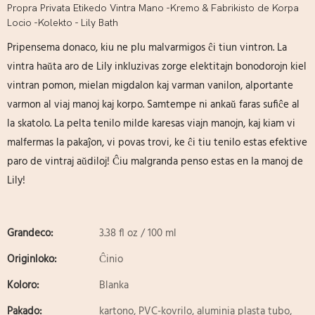
Propra Privata Etikedo Vintra Mano -Kremo & Fabrikisto de Korpa
Locio -Kolekto - Lily Bath
Pripensema donaco, kiu ne plu malvarmigos ĉi tiun vintron. La
vintra haŭta aro de Lily inkluzivas zorge elektitajn bonodorojn kiel
vintran pomon, mielan migdalon kaj varman vanilon, alportante
varmon al viaj manoj kaj korpo. Samtempe ni ankaŭ faras sufiĉe al
la skatolo. La pelta tenilo milde karesas viajn manojn, kaj kiam vi
malfermas la pakaĵon, vi povas trovi, ke ĉi tiu tenilo estas efektive
paro de vintraj aŭdiloj! Ĉiu malgranda penso estas en la manoj de
Lily!
Grandeco:
3.38 fl oz / 100 ml
Originloko:
Ĉinio
Koloro:
Blanka
Pakado:
kartono, PVC-kovrilo, aluminia plasta tubo,