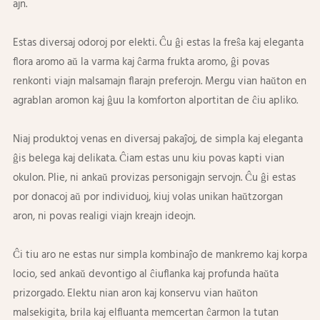
ajn.
Estas diversaj odoroj por elekti. Ĉu ĝi estas la freŝa kaj eleganta
flora aromo aŭ la varma kaj ĉarma frukta aromo, ĝi povas
renkonti viajn malsamajn flarajn preferojn. Mergu vian haŭton en
agrablan aromon kaj ĝuu la komforton alportitan de ĉiu apliko.
Niaj produktoj venas en diversaj pakaĵoj, de simpla kaj eleganta
ĝis belega kaj delikata. Ĉiam estas unu kiu povas kapti vian
okulon. Plie, ni ankaŭ provizas personigajn servojn. Ĉu ĝi estas
por donacoj aŭ por individuoj, kiuj volas unikan haŭtzorgan
aron, ni povas realigi viajn kreajn ideojn.
Ĉi tiu aro ne estas nur simpla kombinaĵo de mankremo kaj korpa
locio, sed ankaŭ devontigo al ĉiuflanka kaj profunda haŭta
prizorgado. Elektu nian aron kaj konservu vian haŭton
malsekigita, brila kaj elfluanta memcertan ĉarmon la tutan