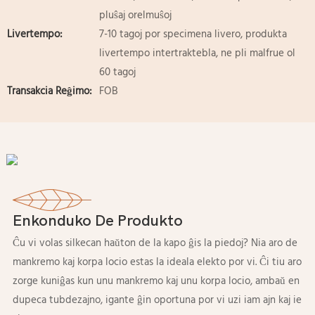
pluŝaj orelmuŝoj
Livertempo:
7-10 tagoj por specimena livero, produkta
livertempo intertraktebla, ne pli malfrue ol
60 tagoj
Transakcia Reĝimo:
FOB
Enkonduko De Produkto
Ĉu vi volas silkecan haŭton de la kapo ĝis la piedoj? Nia aro de
mankremo kaj korpa locio estas la ideala elekto por vi. Ĉi tiu aro
zorge kuniĝas kun unu mankremo kaj unu korpa locio, ambaŭ en
dupeca tubdezajno, igante ĝin oportuna por vi uzi iam ajn kaj ie