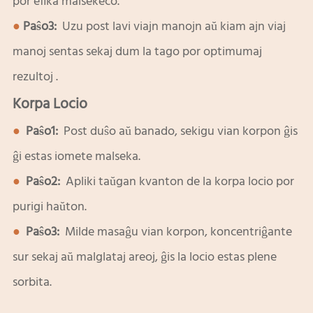
por efika malsekeco.
●
Paŝo3:
Uzu post lavi viajn manojn aŭ kiam ajn viaj
manoj sentas sekaj dum la tago por optimumaj
rezultoj
.
Korpa Locio
●
Paŝo1:
Post duŝo aŭ banado, sekigu vian korpon ĝis
ĝi estas iomete malseka.
●
Paŝo2:
Apliki taŭgan kvanton de la korpa locio por
purigi haŭton.
●
Paŝo3:
Milde masaĝu vian korpon, koncentriĝante
sur sekaj aŭ malglataj areoj, ĝis la locio estas plene
sorbita.