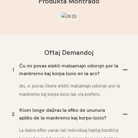
Produkta Montrado
Oftaj Demandoj
Ĉu mi povas elekti malsamajn odorojn por la
1
mankremo kaj korpa locio en la aro?
Jes, vi povas libere elekti malsamajn odorojn por la
mankremo kaj korpa locio laŭ via prefero.
Kiom longe daŭras la efiko de ununura
2
apliko de la mankremo kaj korpo-locio?
La daŭra efiko varias laŭ individuaj haŭtaj kondiĉoj