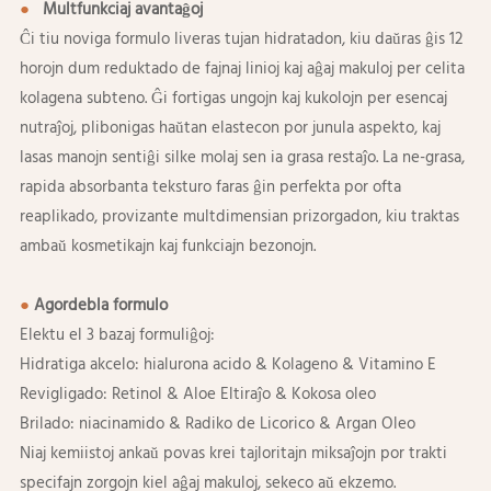
●
Multfunkciaj avantaĝoj
Ĉi tiu noviga formulo liveras tujan hidratadon, kiu daŭras ĝis 12
horojn dum reduktado de fajnaj linioj kaj aĝaj makuloj per celita
kolagena subteno. Ĝi fortigas ungojn kaj kukolojn per esencaj
nutraĵoj, plibonigas haŭtan elastecon por junula aspekto, kaj
lasas manojn sentiĝi silke molaj sen ia grasa restaĵo. La ne-grasa,
rapida absorbanta teksturo faras ĝin perfekta por ofta
reaplikado, provizante multdimensian prizorgadon, kiu traktas
ambaŭ kosmetikajn kaj funkciajn bezonojn.
●
Agordebla formulo
Elektu el 3 bazaj formuliĝoj:
Hidratiga akcelo: hialurona acido & Kolageno & Vitamino E
Revigligado: Retinol & Aloe Eltiraĵo & Kokosa oleo
Brilado: niacinamido & Radiko de Licorico & Argan Oleo
Niaj kemiistoj ankaŭ povas krei tajloritajn miksaĵojn por trakti
specifajn zorgojn kiel aĝaj makuloj, sekeco aŭ ekzemo.