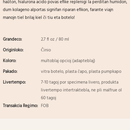
haŭton, hialurona acido povas efike replenigi la perditan humidon,
dum kolageno alportas signifan riparan efikon, farante viajn
manojn tiel brilaj kiel ĉi tiu eta botelo!
Grandeco:
2.7 fl oz / 80 ml
Originloko:
Ĉinio
Koloro:
multoblaj opcioj (adapteblaj)
Pakado:
vitra botelo, plasta ĉapo, plasta pumpkapo
Livertempo:
7-10 tagoj por specimena livero, produkta
livertempo intertraktebla, ne pli malfrue ol
60 tagoj
Transakcia Reĝimo:
FOB