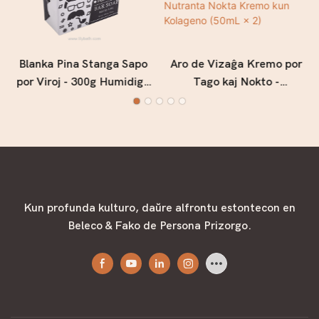
Blanka Pina Stanga Sapo
Aro de Vizaĝa Kremo por
por Viroj - 300g Humidiga
Tago kaj Nokto -
kaj Profunde Puriga Vira
Hidratiga Tagkremo kun
Sapo kun Freŝa Arbara
Vitamino A kaj Nutranta
Parfumo
Nokta Kremo kun
Kolageno (50mL × 2)
Kun profunda kulturo, daŭre alfrontu estontecon en
Beleco & Fako de Persona Prizorgo.