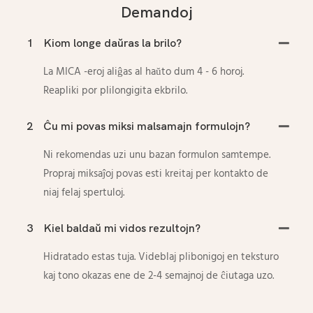
Demandoj
1
Kiom longe daŭras la brilo?
La MICA -eroj aliĝas al haŭto dum 4 - 6 horoj.
Reapliki por plilongigita ekbrilo.
2
Ĉu mi povas miksi malsamajn formulojn?
Ni rekomendas uzi unu bazan formulon samtempe.
Propraj miksaĵoj povas esti kreitaj per kontakto de
niaj felaj spertuloj.
3
Kiel baldaŭ mi vidos rezultojn?
Hidratado estas tuja. Videblaj plibonigoj en teksturo
kaj tono okazas ene de 2-4 semajnoj de ĉiutaga uzo.