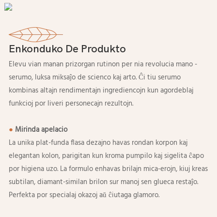
Enkonduko De Produkto
Elevu vian manan prizorgan rutinon per nia revolucia mano -
serumo, luksa miksaĵo de scienco kaj arto. Ĉi tiu serumo
kombinas altajn rendimentajn ingrediencojn kun agordeblaj
funkcioj por liveri personecajn rezultojn.
●
Mirinda apelacio
La unika plat-funda flasa dezajno havas rondan korpon kaj
elegantan kolon, parigitan kun kroma pumpilo kaj sigelita ĉapo
por higiena uzo. La formulo enhavas brilajn mica-erojn, kiuj kreas
subtilan, diamant-similan brilon sur manoj sen glueca restaĵo.
Perfekta por specialaj okazoj aŭ ĉiutaga glamoro.