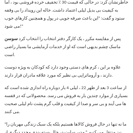
خاطرنشان کرد: در حالی که قیمت 30 ٪ تخفیف خرده فروشی بود ، اما
به کیفیت بی بدیل لیلی اعتماد داشت. خاله این رویداد را بی وقفه
ستود و گفت: "این باعث صرفه جویی در پول و همچنین کارهای خوب
می شود!"
پس از مقایسه مکرر ، یک کارگر دفتر انتخاب را انتخاب کرد
سوسن
ماسک چشم بدیهی است که او از خدمات آزمایشی ما بسیار راضی
است.
علاوه بر این ، کرم های دستی وجود دارد که کودکان به ویژه دوست
دارند ، و آروماتراپی بی نظیر که مورد علاقه مادران قرار دارند.
از ساعت 3 بعد از ظهر 22 ، لیلی 4 بار دوباره راه اندازی شده است که
بسیاری از موارد چندین بار به فروش می رسد. محصولاتی که در قفسه
ها می آیند و بی سر و صدا از کیفیت و قلب گرم پشت نام لیلی صحبت
می کنند.
"ما نه تنها در حال فروش کالاها هستیم بلکه یک سبک زندگی مهربان را
نیز منتقل می کنیم." مدیر سایت در حال بسته بندی مجدد دیگری از