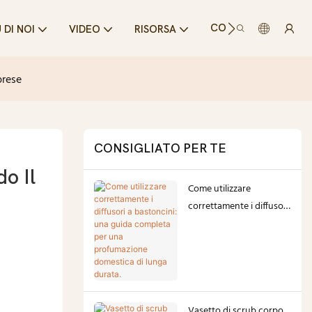
CONTATTARCI
 DI NOI
VIDEO
RISORSA
prese
CONSIGLIATO PER TE
 Il 
Come utilizzare
correttamente i diffusori
a bastoncini: una guida
completa per una
profumazione
domestica di lunga
durata.
Vasetto di scrub corpo