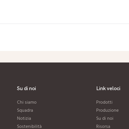
Su di noi
Link veloci
Chi siamo
Prodotti
Squadra
Produzione
Notizia
Su di noi
Sostenibilità
Risorsa