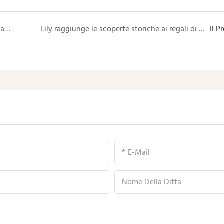
Lily's Gentle Philosophy: The dito magia della crema per le mani
Lily raggiunge le scoperte storiche ai regali di Hong Kong & Fair premium e Canton Fair
Il P
E-Mail
Nome Della Ditta