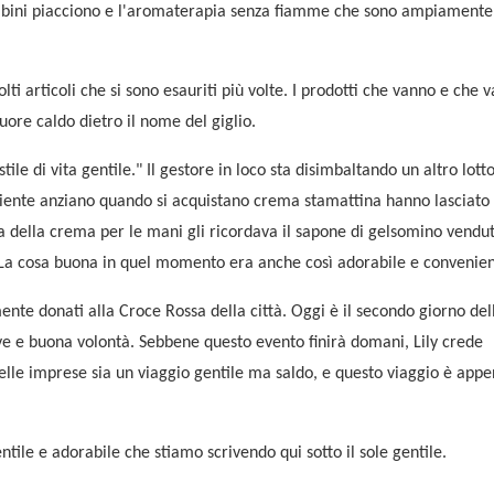
ambini piacciono e l'aromaterapia senza fiamme che sono ampiamente 
molti articoli che si sono esauriti più volte. I prodotti che vanno e che 
cuore caldo dietro il nome del giglio.
 di vita gentile." Il gestore in loco sta disimbaltando un altro lotto
liente anziano quando si acquistano crema stamattina hanno lasciato
za della crema per le mani gli ricordava il sapone di gelsomino vendut
La cosa buona in quel momento era anche così adorabile e convenien
nte donati alla Croce Rossa della città. Oggi è il secondo giorno del
ive e buona volontà. Sebbene questo evento finirà domani, Lily crede
lle imprese sia un viaggio gentile ma saldo, e questo viaggio è app
tile e adorabile che stiamo scrivendo qui sotto il sole gentile.