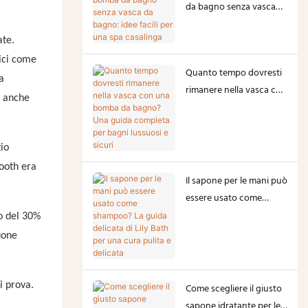
da bagno senza vasca
da bagno: idee facili per
una spa casalinga
ate.
sici come
Quanto tempo dovresti
a
rimanere nella vasca con
a anche
una bomba da bagno?
Una guida completa per
bagni lussuosi e sicuri
io
Booth era
Il sapone per le mani può
essere usato come
shampoo? La guida
to del 30%
delicata di Lily Bath per
buone
una cura pulita e
delicata
i prova.
Come scegliere il giusto
sapone idratante per le