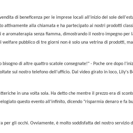
endita di beneficenza per le imprese locali all'inizio del sole dell'est
o attivamente alla chiamata e ha partecipato ai nostri prodotti clas
hi e aromaterapia senza fiamma, dimostrando il nostro impegno per l
i welfare pubblico di tre giorni non è solo una vetrina di prodotti, m
bisogno di altre quattro scatole consegnate!" - Poche ore dopo l'iniz
ltate sul nostro telefono dell'ufficio. Dal video girato in loco, Lily's 
tteriche in una volta sola. Ha detto che mentre il prezzo era di scon
 ha elogiato questo evento all'infinito, dicendo "risparmia denaro e fa 
 per gli occhi. Ovviamente, è molto soddisfatta del nostro servizio d