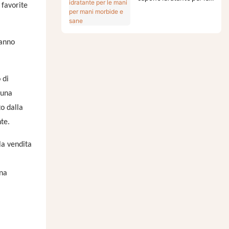
favorite
mani per mani morbide e
sane
vanno
 di
 una
o dalla
te.
la vendita
ena