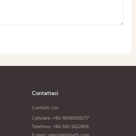
Contattaci
Contatti: Lin
Cellulare: +86-18060958277
Telefono: +86-592-5622856
E-mail:
sales1@lilybath.com