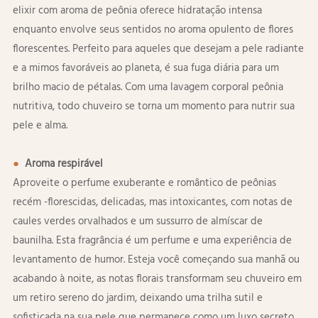
elixir com aroma de peônia oferece hidratação intensa
enquanto envolve seus sentidos no aroma opulento de flores
florescentes. Perfeito para aqueles que desejam a pele radiante
e a mimos favoráveis ​​ao planeta, é sua fuga diária para um
brilho macio de pétalas. Com uma lavagem corporal peônia
nutritiva, todo chuveiro se torna um momento para nutrir sua
pele e alma.
●
Aroma respirável
Aproveite o perfume exuberante e romântico de peônias
recém -florescidas, delicadas, mas intoxicantes, com notas de
caules verdes orvalhados e um sussurro de almíscar de
baunilha. Esta fragrância é um perfume e uma experiência de
levantamento de humor. Esteja você começando sua manhã ou
acabando à noite, as notas florais transformam seu chuveiro em
um retiro sereno do jardim, deixando uma trilha sutil e
sofisticada na sua pele que permanece como um luxo secreto.