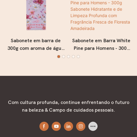
Sabonete em barra de
Sabonete em Barra White
300g com aroma de água
Pine para Homens - 300g
de rosas - Sabonete floral
Sabonete Hidratante e de
hidratante para um banho
Limpeza Profunda com
suave, macio e
Fragrância Fresca de
refrescante.
Floresta Amadeirada
Com cultura profunda, continue enfrentando o futuro
na beleza & Campo de cuidados pessoais.