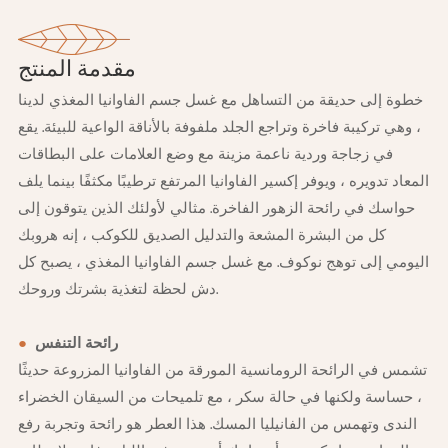
مقدمة المنتج
خطوة إلى حديقة من التساهل مع غسل جسم الفاوانيا المغذي لدينا
، وهي تركيبة فاخرة وتراجع الجلد ملفوفة بالأناقة الواعية للبيئة. يقع
في زجاجة وردية ناعمة مزينة مع وضع العلامات على البطاقات
المعاد تدويره ، ويوفر إكسير الفاوانيا المرتفع ترطيبًا مكثفًا بينما يلف
حواسك في رائحة الزهور الفاخرة. مثالي لأولئك الذين يتوقون إلى
كل من البشرة المشعة والتدليل الصديق للكوكب ، إنه هروبك
اليومي إلى توهج نوكوف. مع غسل جسم الفاوانيا المغذي ، يصبح كل
دش لحظة لتغذية بشرتك وروحك.
رائحة التنفس
●
تشمس في الرائحة الرومانسية المورقة من الفاوانيا المزروعة حديثًا
، حساسة ولكنها في حالة سكر ، مع تلميحات من السيقان الخضراء
الندى وتهمس من الفانيليا المسك. هذا العطر هو رائحة وتجربة رفع