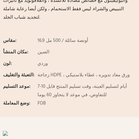
والبوليفينول مع خصائص مضادة للأكسدة ، والفلافونويد مع تأثيرات
التبييض والشراء. ليس فقط الاستحمام ، ولكن أيضا رعاية شاملة
لتجديد شباب الجلد.
16.9 أونصة سائلة / 500 مل
مقاس:
الصين
مكان المنشأ:
وردي
لون:
زجاجة HDPE ، ورق معاد تدويره ، غطاء بلاستيكي
التعبئة والتغليف:
7-10 أيام لتسليم العينة، وقت تسليم المنتج قابل
موعد التسليم:
للتفاوض، في موعد لا يتجاوز 60 يوما
FOB
وضع المعاملة: