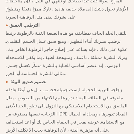
المزاج. سواء كنت تبدأ صباحك أو تنتهي في الليل ، فإن ملاحظات
الأزهار تحول دشك إلى ملاذ حديقة هادئ ، تاركًا ممرًا دقيقًا ومتطورًا
على بشرتك يبقى مثل الرفاهية السرية.
الترطيب العميق
●
يلتقي الجلد الجاف بمطابقته مع هذه الصيغة الغنية بالرطوبة. يرتبط
ترطيب بشرتك أثناء التطهير ، ومنع ضيق غسل الجسم التقليدي.
علاوة على ذلك ، فإنه يساعد على إصلاح حاجز الرطوبة الخاص بك ،
وترك البشرة ممتلئة ، ناعمة ، ومتوهجة. لطيف بما يكفي للاستخدام
اليومي ، إنه عنصر أساسي للعناية بالبشرة متنكّر كغسل جسم ،
مثالي للبشرة الحساسة أو الجزر.
تصميم صديق للبيئة
●
زجاجة التربية الخجولة ليست جميلة فحسب ، بل هي أيضًا هادفة.
ملفوفة في البطاقة المعاد تدويرها مع الانتهاء من اللصوص ، يقلل
الملصق من الاستخدام البلاستيكي مع النزول إلى تطور الحد الأدنى.
الزجاجة نفسها مصنوعة من HDPE المعاد تدويرها ، ومحاذاة الجمال
مع الاستدامة. عرضه بفخر في الحمام الخاص بك أو أعد استخدامه
على أنه مزهرية أنيقة ، لأن الرفاهية يجب ألا تكلف الأرض.