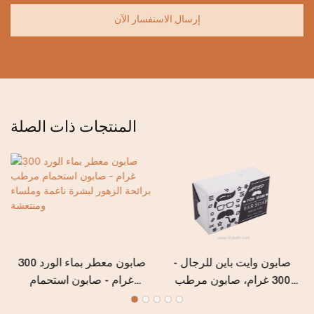
إرسال الاستفسار الآن
المنتجات ذات الصلة
صابون وايت باين للرجال -
صابون معطر بماء الورد 300
300 غرام، صابون مرطب
غرام - صابون استحمام
ومنظف عميق للرجال برائحة
مرطب برائحة الزهور لبشرة