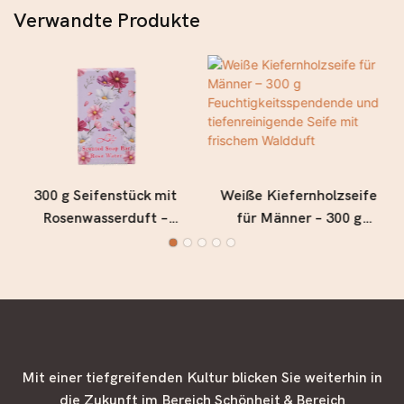
Verwandte Produkte
300 g Seifenstück mit
Weiße Kiefernholzseife
Rosenwasserduft –
für Männer – 300 g
Feuchtigkeitsspendende,
Feuchtigkeitsspendende
blumige Badeseife für
und tiefenreinigende
weiche, geschmeidige und
Seife mit frischem
erfrischte Haut
Waldduft
Mit einer tiefgreifenden Kultur blicken Sie weiterhin in
die Zukunft im Bereich Schönheit & Bereich