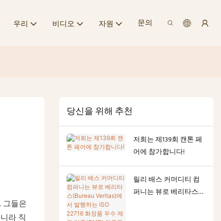
문의
우리
비디오
자원
당신을 위해 추천
저희는 제139회 캔톤 페
어에 참가합니다!
릴리 배스 커머디티 컴
퍼니는 뷰로 베리타스
. 그들은
(Bureau Veritas)에서 발
행하는 ISO 22716 화장품
니라 직