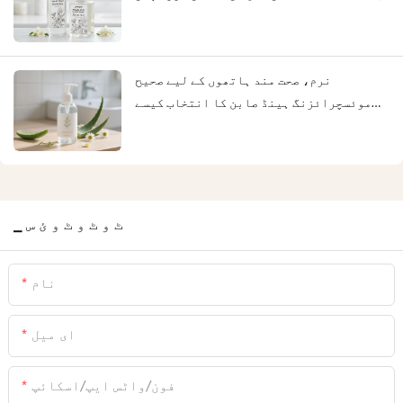
دیکھ بھال کے لیے نرم گائیڈ
نرم، صحت مند ہاتھوں کے لیے صحیح
موئسچرائزنگ ہینڈ صابن کا انتخاب کیسے
کریں۔
▁ ٹ و ٹ و ٹ و ئ س
نام
ای میل
فون/واٹس ایپ/اسکائپ