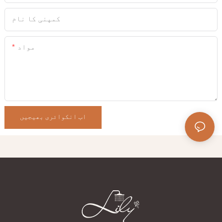
کمپنی کا نام
مواد
اب انکوائری بھیجیں