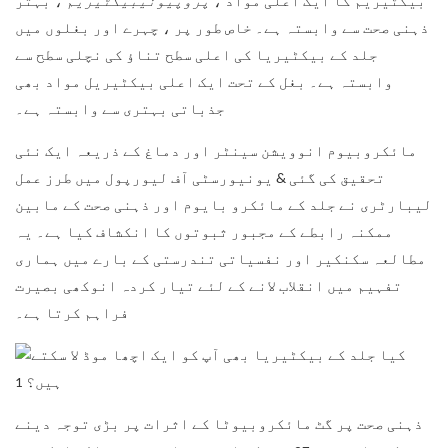
بیکٹیریم کا ایک اعلی مواد ،
پروپیونیبیکٹیریم
، بہتر
ذہنی صحت سے وابستہ ہے۔ خاص طور پر ، چہرے اور بغلوں میں
جلد کے بیکٹیریا کی اعلی سطح تناؤ کی نچلی سطح سے
وابستہ ہے۔ بغل کے تحت ایک اعلی بیکٹیریل مواد بھی
جذباتی بہتری سے وابستہ ہے۔
مائکروبیوم انوویشن سینٹر اور دماغ کے ذریعہ ایک نئی
تحقیق کی گئی & یونیورسٹی آف لیورپول میں طرز عمل
لیبارٹری نے جلد کے مائکرو بایوم اور ذہنی صحت کے مابین
ممکنہ رابطے کے مجبور ثبوتوں کا انکشاف کیا ہے۔ یہ
مطالعہ سکنکیر اور نفسیاتی تندرستی کے بارے میں ہماری
تفہیم میں انقلاب لانے کے لئے تیار کردہ انوکھی بصیرت
فراہم کرتا ہے۔
ذہنی صحت پر گٹ مائکروبیوٹا کے اثرات پر بڑی توجہ دینے