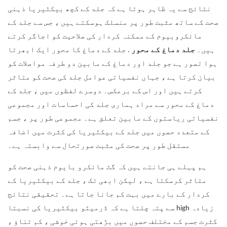
نتائج سے یہ ظاہر ہوتا ہے کہ جلد کے کچھ بیکٹیریا ذہنی
صحت کے ساتھ مثبت طور پر منسلک ہوسکتے ہیں ، جس سے جلد کے
مائکروبیوم کے ممکنہ کردار کی صلاحیت کو اجاگر کرتے
ہیں۔
جلد دماغ کے محور
. جلد کے دماغ کا محور ایک ابھرتا
ہوا تصور ہے جو جلد اور دماغ کے مابین دو طرفہ مواصلات کو
بیان کرتا ہے ، جہاں نفسیاتی عوامل جلد کی صحت کو متاثر
کرتے ہیں اور اس کے برعکس۔ دوسرے لفظوں میں ، جلد کے
دماغ کے محور سے مراد ہماری جلد کی احساسات اور مجموعی
نفسیاتی ریاستوں کے مابین تعلق ہے۔ مجموعی طور پر ، جسم
کے متعدد حصوں میں جلد کے بیکٹیریا کی کثرت میں اضافہ
مستقل طور پر صحت کی مثبت صورتحال سے وابستہ ہے۔
ہم پہلے ہی جانتے ہیں کہ گٹ مائکرو بایوم ذہنی صحت کو
متاثر کرسکتا ہے ، لیکن ابھی تک ، جلد کے بیکٹیریا کے
کردار کے بارے میں بہت کم جانا جاتا ہے۔ تحقیقی نتائج
سے پتہ چلتا ہے کہ ڈرمیٹو بیکٹیریا کی نسبتا high زیادہ
کثرت جسم کے مختلف حصوں میں بڑھتی ہوئی خوشی ، کم تناؤ ،