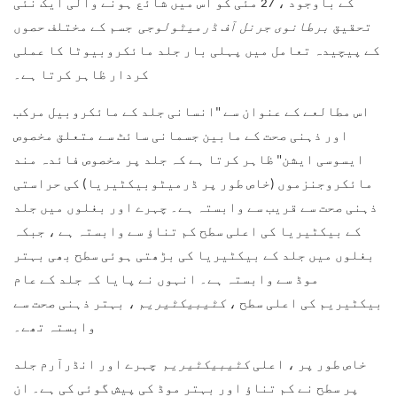
کے باوجود ، 27 مئی کو اس میں شائع ہونے والی ایک نئی
تحقیق
برطانوی جرنل آف ڈرمیٹولوجی
جسم کے مختلف حصوں
کے پیچیدہ تعامل میں پہلی بار جلد مائکروبیوٹا کا عملی
کردار ظاہر کرتا ہے۔
اس مطالعے کے عنوان سے "انسانی جلد کے مائکروبیل مرکب
اور ذہنی صحت کے مابین جسمانی سائٹ سے متعلق مخصوص
ایسوسی ایشن" ظاہر کرتا ہے کہ جلد پر مخصوص فائدہ مند
مائکروجنزموں (خاص طور پر ڈرمیٹوبیکٹیریا) کی حراستی
ذہنی صحت سے قریب سے وابستہ ہے۔ چہرے اور بغلوں میں جلد
کے بیکٹیریا کی اعلی سطح کم تناؤ سے وابستہ ہے ، جبکہ
بغلوں میں جلد کے بیکٹیریا کی بڑھتی ہوئی سطح بھی بہتر
موڈ سے وابستہ ہے۔ انہوں نے پایا کہ جلد کے عام
بیکٹیریم کی اعلی سطح ،
کٹیبیکٹیریم
، بہتر ذہنی صحت سے
وابستہ تھے۔
خاص طور پر ، اعلی
کٹیبیکٹیریم
چہرے اور انڈرآرم جلد
پر سطح نے کم تناؤ اور بہتر موڈ کی پیش گوئی کی ہے۔ ان