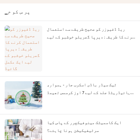
▁پر س کو م
ریڈ ڈفیوزر کو صحیح طریقے سے استعمال
کرنے کا طریقہ: دیرپا گھریلو خوشبو کے لیے
ایک مکمل گائیڈ
ٹیک سیڈر باڈی اسکرب جار - ہموار،
ہائیڈریٹڈ جلد کے لیے 7 اوز کرسمس تھیمڈ
ایکسفولی ایٹر: للی باتھ سے چھٹیوں کی
خریداری کا گائیڈ
ایک کاسمیٹک مینوفیکچرر کے پاس کیا
سرٹیفیکیشن ہونا چاہئے؟