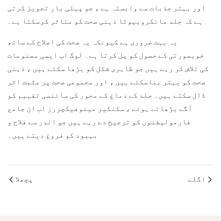
اور بہتر جذبات سے وابستہ ہے ، جو پہلی بار تجویز کرتی
ہے کہ جلد مائکروبیوٹا ذہنی صحت کو متاثر کرسکتا ہے۔
یہ بہت ضروری ہے کیونکہ یہ صحت کی اصلاح کے ساتھ
خوبصورتی کے حصول کو پل کرتا ہے۔ لوگ اب ایسی مصنوعات
کی تلاش کر رہے ہیں جو ظاہری شکل کو بڑھا سکتے ہیں ، ذہنی
صحت کو بہتر بناسکتے ہیں ، اور مجموعی صحت پر مثبت اثر
ڈال سکتے ہیں۔ جلد کے دماغ کے محور کی سائنسی تفہیم کو
آگے بڑھاتے ہوئے ، سکنکیر مینوفیکچررز اب ان جامع
فارمولیشنوں کو ترجیح دے رہے ہیں جو اندر سے فلاح و
بہبود کو فروغ دیتے ہیں۔
اگلے
پچھلا