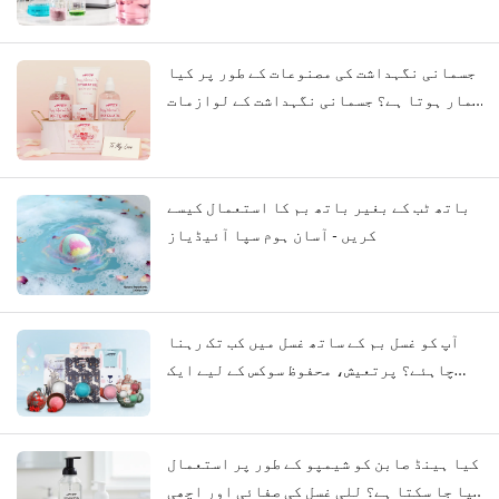
جسمانی نگہداشت کی مصنوعات کے طور پر کیا
شمار ہوتا ہے؟ جسمانی نگہداشت کے لوازمات
کے لیے ایک مکمل گائیڈ
باتھ ٹب کے بغیر باتھ بم کا استعمال کیسے
کریں - آسان ہوم سپا آئیڈیاز
آپ کو غسل بم کے ساتھ غسل میں کب تک رہنا
چاہئے؟ پرتعیش، محفوظ سوکس کے لیے ایک
مکمل گائیڈ
کیا ہینڈ صابن کو شیمپو کے طور پر استعمال
کیا جا سکتا ہے؟ للی غسل کی صفائی اور اچھی