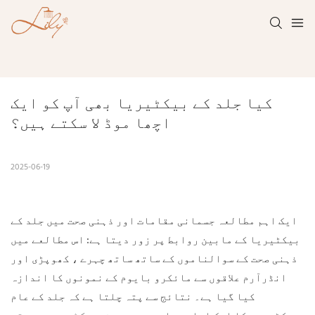
کیا جلد کے بیکٹیریا بھی آپ کو ایک 
اچھا موڈ لا سکتے ہیں؟
2025-06-19
ایک اہم مطالعہ جسمانی مقامات اور ذہنی صحت میں جلد کے
بیکٹیریا کے مابین روابط پر زور دیتا ہے: اس مطالعے میں
ذہنی صحت کے سوالناموں کے ساتھ ساتھ چہرے ، کھوپڑی اور
انڈرآرم علاقوں سے مائکرو بایوم کے نمونوں کا اندازہ
کیا گیا ہے۔ نتائج سے پتہ چلتا ہے کہ جلد کے عام