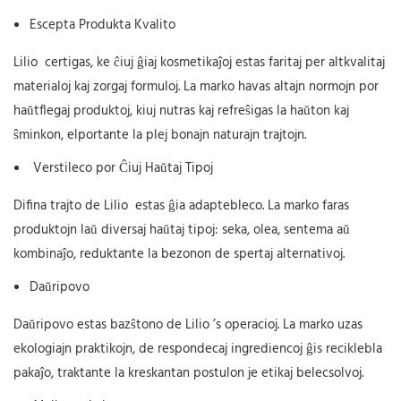
Escepta Produkta Kvalito
Lilio
certigas, ke ĉiuj ĝiaj kosmetikaĵoj estas faritaj per altkvalitaj
materialoj kaj zorgaj formuloj. La marko havas altajn normojn por
haŭtflegaj produktoj, kiuj nutras kaj refreŝigas la haŭton kaj
ŝminkon, elportante la plej bonajn naturajn trajtojn.
Verstileco por Ĉiuj Haŭtaj Tipoj
Difina trajto de
Lilio
estas ĝia adaptebleco. La marko faras
produktojn laŭ diversaj haŭtaj tipoj: seka, olea, sentema aŭ
kombinaĵo, reduktante la bezonon de spertaj alternativoj.
Daŭripovo
Daŭripovo estas bazŝtono de
Lilio
’s operacioj. La marko uzas
ekologiajn praktikojn, de respondecaj ingrediencoj ĝis reciklebla
pakaĵo, traktante la kreskantan postulon je etikaj belecsolvoj.