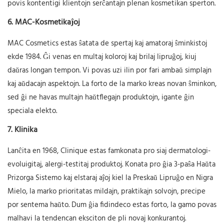
povis kontentigi klientojn serĉantajn plenan kosmetikan sperton.
6.
MAC-Kosmetikaĵoj
MAC Cosmetics estas ŝatata de spertaj kaj amatoraj ŝminkistoj
ekde 1984. Ĝi venas en multaj koloroj kaj brilaj lipruĝoj, kiuj
daŭras longan tempon. Vi povas uzi ilin por fari ambaŭ simplajn
kaj aŭdacajn aspektojn. La forto de la marko kreas novan ŝminkon,
sed ĝi ne havas multajn haŭtflegajn produktojn, igante ĝin
speciala elekto.
7.
Klinika
Lanĉita en 1968, Clinique estas famkonata pro siaj dermatologi-
evoluigitaj, alergi-testitaj produktoj. Konata pro ĝia 3-paŝa Haŭta
Prizorga Sistemo kaj elstaraj aĵoj kiel la Preskaŭ Lipruĝo en Nigra
Mielo, la marko prioritatas mildajn, praktikajn solvojn, precipe
por sentema haŭto. Dum ĝia fidindeco estas forto, la gamo povas
malhavi la tendencan eksciton de pli novaj konkurantoj.