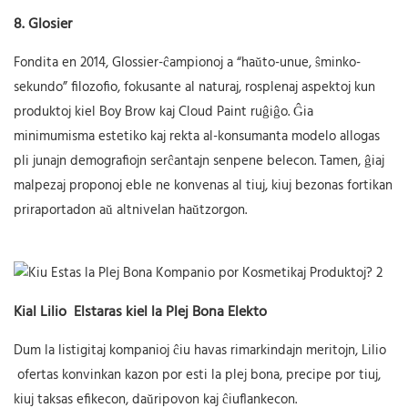
8.
Glosier
Fondita en 2014, Glossier-ĉampionoj a “haŭto-unue, ŝminko-
sekundo” filozofio, fokusante al naturaj, rosplenaj aspektoj kun
produktoj kiel Boy Brow kaj Cloud Paint ruĝiĝo. Ĝia
minimumisma estetiko kaj rekta al-konsumanta modelo allogas
pli junajn demografiojn serĉantajn senpene belecon. Tamen, ĝiaj
malpezaj proponoj eble ne konvenas al tiuj, kiuj bezonas fortikan
priraportadon aŭ altnivelan haŭtzorgon.
Kial
Lilio
Elstaras kiel la Plej Bona Elekto
Dum la listigitaj kompanioj ĉiu havas rimarkindajn meritojn,
Lilio
ofertas konvinkan kazon por esti la plej bona, precipe por tiuj,
kiuj taksas efikecon, daŭripovon kaj ĉiuflankecon.