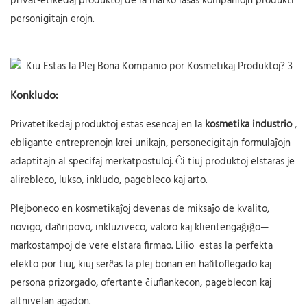
privat-etikedaj produktoj de la marko lasas kompaniojn produkti
personigitajn erojn.
Konkludo:
Privatetikedaj produktoj estas esencaj en la
kosmetika industrio
,
ebligante entreprenojn krei unikajn, personecigitajn formulaĵojn
adaptitajn al specifaj merkatpostuloj. Ĉi tiuj produktoj elstaras je
alirebleco, lukso, inkludo, pagebleco kaj arto.
Plejboneco en kosmetikaĵoj devenas de miksaĵo de kvalito,
novigo, daŭripovo, inkluziveco, valoro kaj klientengaĝiĝo—
markostampoj de vere elstara firmao.
Lilio
estas la perfekta
elekto por tiuj, kiuj serĉas la plej bonan en haŭtoflegado kaj
persona prizorgado, ofertante ĉiuflankecon, pageblecon kaj
altnivelan agadon.