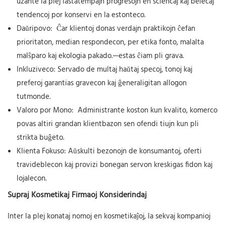
uzante la plej lastatempajn progresojn en sciencaj kaj belecaj
tendencoj por konservi en la estonteco.
Daŭripovo:
Ĉar klientoj donas verdajn praktikojn ĉefan
prioritaton, median respondecon, per etika fonto, malalta
malŝparo kaj ekologia pakado.—estas ĉiam pli grava.
Inkluziveco:
Servado de multaj haŭtaj specoj, tonoj kaj
preferoj garantias gravecon kaj ĝeneraligitan allogon
tutmonde.
Valoro por Mono:
Administrante koston kun kvalito, komerco
povas altiri grandan klientbazon sen ofendi tiujn kun pli
strikta buĝeto.
Klienta Fokuso:
Aŭskulti bezonojn de konsumantoj, oferti
travideblecon kaj provizi bonegan servon kreskigas fidon kaj
lojalecon.
Supraj Kosmetikaj Firmaoj Konsiderindaj
Inter la plej konataj nomoj en kosmetikaĵoj, la sekvaj kompanioj