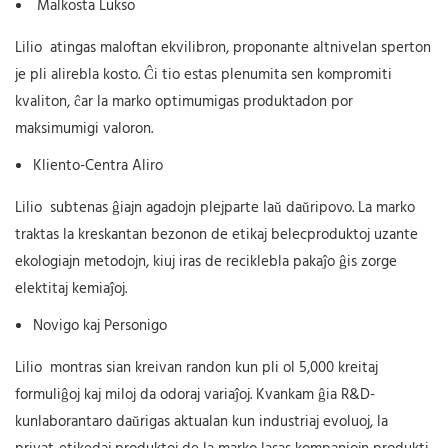
Malkosta Lukso
Lilio
atingas maloftan ekvilibron, proponante altnivelan sperton
je pli alirebla kosto. Ĉi tio estas plenumita sen kompromiti
kvaliton, ĉar la marko optimumigas produktadon por
maksimumigi valoron.
Kliento-Centra Aliro
Lilio
subtenas ĝiajn agadojn plejparte laŭ daŭripovo. La marko
traktas la kreskantan bezonon de etikaj belecproduktoj uzante
ekologiajn metodojn, kiuj iras de reciklebla pakaĵo ĝis zorge
elektitaj kemiaĵoj.
Novigo kaj Personigo
Lilio
montras sian kreivan randon kun pli ol 5,000 kreitaj
formuliĝoj kaj miloj da odoraj variaĵoj. Kvankam ĝia R&D-
kunlaborantaro daŭrigas aktualan kun industriaj evoluoj, la