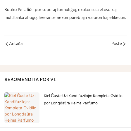
Butiko
ĉe
Lilio
por
superaj formuliĝoj, ekokonscia etoso kaj
multflanka allogo, liverante nekompareblajn valoron kaj efikecon.
Antaŭa
Poste
REKOMENDITA POR VI.
Kiel Ĝuste Uzi Kandifuzilojn: Kompleta Gvidilo
por Longdaŭra Hejma Parfumo