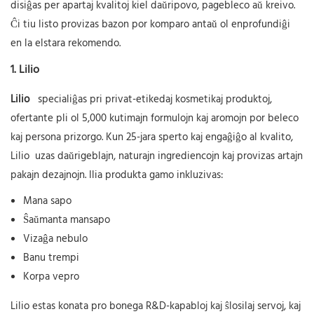
disiĝas per apartaj kvalitoj kiel daŭripovo, pagebleco aŭ kreivo.
Ĉi tiu listo provizas bazon por komparo antaŭ ol enprofundiĝi
en la elstara rekomendo.
1.
Lilio
Lilio
specialiĝas pri privat-etikedaj kosmetikaj produktoj,
ofertante pli ol 5,000 kutimajn formulojn kaj aromojn por beleco
kaj persona prizorgo. Kun 25-jara sperto kaj engaĝiĝo al kvalito,
Lilio
uzas daŭrigeblajn, naturajn ingrediencojn kaj provizas artajn
pakajn dezajnojn. Ilia produkta gamo inkluzivas:
Mana sapo
Ŝaŭmanta mansapo
Vizaĝa nebulo
Banu trempi
Korpa vepro
Lilio
estas konata pro bonega R&D-kapabloj kaj ŝlosilaj servoj, kaj