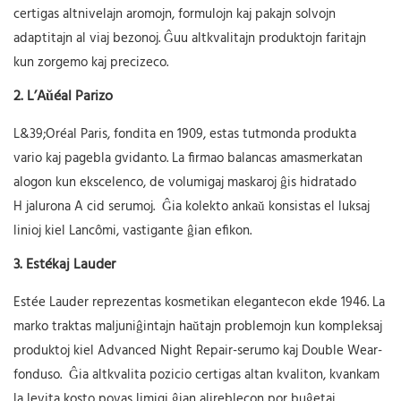
certigas altnivelajn aromojn, formulojn kaj pakajn solvojn
adaptitajn al viaj bezonoj. Ĝuu altkvalitajn produktojn faritajn
kun zorgemo kaj precizeco.
2.
L’Aŭéal Parizo
L&39;Oréal Paris, fondita en 1909, estas tutmonda produkta
vario kaj pagebla gvidanto. La firmao balancas amasmerkatan
alogon kun ekscelenco, de volumigaj maskaroj ĝis hidratado
H
jalurona
A
cid serumoj. Ĝia kolekto ankaŭ konsistas el luksaj
linioj kiel Lancômi, vastigante ĝian efikon.
3.
Estékaj Lauder
Estée Lauder reprezentas kosmetikan elegantecon ekde 1946. La
marko traktas maljuniĝintajn haŭtajn problemojn kun kompleksaj
produktoj kiel Advanced Night Repair-serumo kaj Double Wear-
fonduso. Ĝia altkvalita pozicio certigas altan kvaliton, kvankam
la levita kosto povas limigi ĝian alireblecon por buĝetaj