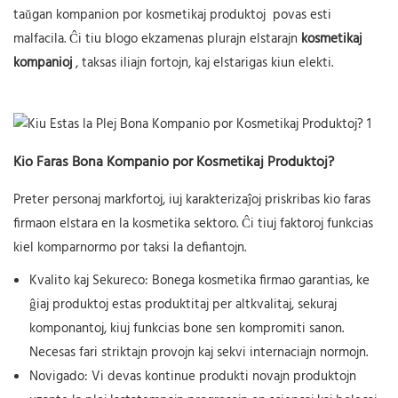
taŭgan kompanion por
kosmetikaj produktoj
povas esti
malfacila. Ĉi tiu blogo ekzamenas plurajn elstarajn
kosmetikaj
kompanioj
, taksas iliajn fortojn, kaj elstarigas kiun elekti.
Kio Faras Bona Kompanio por Kosmetikaj Produktoj?
Preter personaj markfortoj, iuj karakterizaĵoj priskribas kio faras
firmaon elstara en la kosmetika sektoro. Ĉi tiuj faktoroj funkcias
kiel komparnormo por taksi la defiantojn.
Kvalito kaj Sekureco:
Bonega kosmetika firmao garantias, ke
ĝiaj produktoj estas produktitaj per altkvalitaj, sekuraj
komponantoj, kiuj funkcias bone sen kompromiti sanon.
Necesas fari striktajn provojn kaj sekvi internaciajn normojn.
Novigado:
Vi devas kontinue produkti novajn produktojn