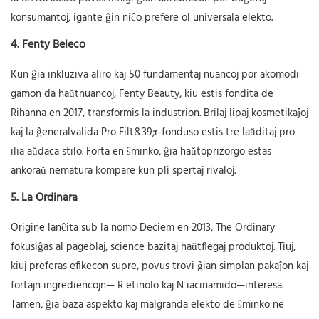
konsumantoj, igante ĝin niĉo prefere ol universala elekto.
4.
Fenty Beleco
Kun ĝia inkluziva aliro kaj 50 fundamentaj nuancoj por akomodi
gamon da haŭtnuancoj, Fenty Beauty, kiu estis fondita de
Rihanna en 2017, transformis la industrion. Brilaj lipaj kosmetikaĵoj
kaj la ĝeneralvalida Pro Filt&39;r-fonduso estis tre laŭditaj pro
ilia aŭdaca stilo. Forta en ŝminko, ĝia haŭtoprizorgo estas
ankoraŭ nematura kompare kun pli spertaj rivaloj.
5.
La Ordinara
Origine lanĉita sub la nomo Deciem en 2013, The Ordinary
fokusiĝas al pageblaj, science bazitaj haŭtflegaj produktoj. Tiuj,
kiuj preferas efikecon supre, povus trovi ĝian simplan pakaĵon kaj
fortajn ingrediencojn—
R
etinolo kaj
N
iacinamido—interesa.
Tamen, ĝia baza aspekto kaj malgranda elekto de ŝminko ne