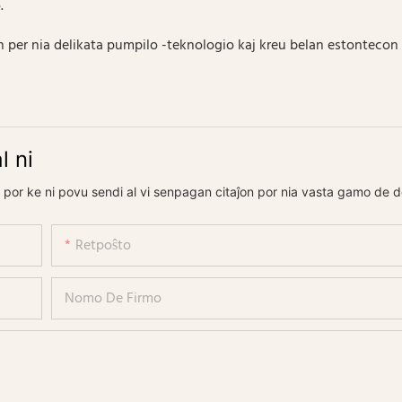
.
n per nia delikata pumpilo -teknologio kaj kreu belan estontecon
l ni
 por ke ni povu sendi al vi senpagan citaĵon por nia vasta gamo de d
Retpoŝto
Nomo De Firmo