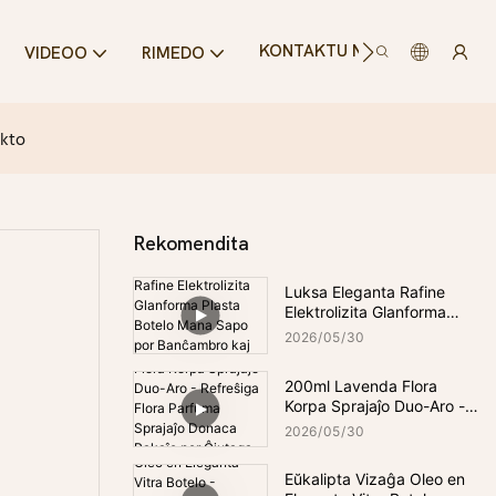
KONTAKTU NIN
VIDEOO
RIMEDO
ekto
Rekomendita
Luksa Eleganta Rafine
Elektrolizita Glanforma
Plasta Botelo Mana Sapo
2026
05
30
por Banĉambro kaj Kuirejo
200ml Lavenda Flora
Korpa Sprajaĵo Duo-Aro -
Refreŝiga Flora Parfuma
2026
05
30
Sprajaĵo Donaca Pakaĵo
por Ĉiutaga Freŝeco
Eŭkalipta Vizaĝa Oleo en