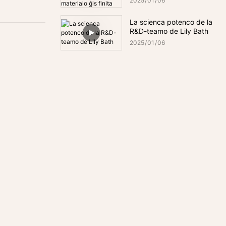
2025
01
06
materialo ĝis finita
produkto
La scienca potenco de la
R&D-teamo de Lily Bath
2025
01
06