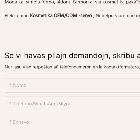
Moda kaj simpla formo, aldonu ĉarmon al via kosmetika pakaĵo
Elektu nian
Kosmetika OEM/ODM -servo
, Ni helpu vian marko
Se vi havas pliajn demandojn, skribu a
Nur lasu vian retpoŝton aŭ telefonnumeron en la kontaktformularo,
Nomo
Telefono/WhatsApp/Skype
Enhavo