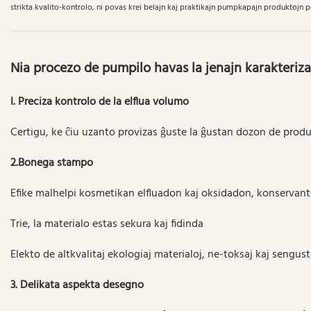
strikta kvalito-kontrolo, ni povas krei belajn kaj praktikajn pumpkapajn produktojn po
Nia procezo de pumpilo havas la jenajn karakteriza
I. Preciza kontrolo de la elflua volumo
Certigu, ke ĉiu uzanto provizas ĝuste la ĝustan dozon de produk
2.Bonega stampo
Efike malhelpi kosmetikan elfluadon kaj oksidadon, konservant
Trie, la materialo estas sekura kaj fidinda
Elekto de altkvalitaj ekologiaj materialoj, ne-toksaj kaj sengust
3. Delikata aspekta desegno