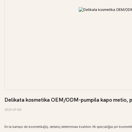
Delikata kosmetika OEM/ODM-pumpila kapo metio, por 
2025-01-06
En la kampo de kosmetikaĵoj, detaloj determinas kvaliton. Ni specialiĝas pri kosmet