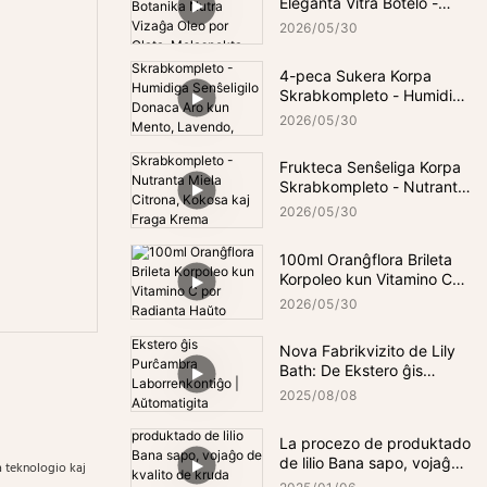
Eleganta Vitra Botelo -
Botanika Nutra Vizaĝa
2026
05
30
Oleo por Glata,
Molaspekta kaj Hidratigita
4-peca Sukera Korpa
Haŭto
Skrabkompleto - Humidiga
Senŝeligilo Donaca Aro
2026
05
30
kun Mento, Lavendo, Rozo
kaj Kamomilo Odoroj
Frukteca Senŝeliga Korpa
Skrabkompleto - Nutranta
Miela Citrona, Kokosa kaj
2026
05
30
Fraga Krema
Skrabkompleto por Glata,
100ml Oranĝflora Brileta
Mola Haŭto
Korpoleo kun Vitamino C
por Radianta Haŭto
2026
05
30
Nova Fabrikvizito de Lily
Bath: De Ekstero ĝis
Purĉambra
2025
08
08
Laborrenkontiĝo |
Aŭtomatigita Haŭtflegada
La procezo de produktado
Produktado
de lilio Bana sapo, vojaĝo
a teknologio kaj
de kvalito de kruda