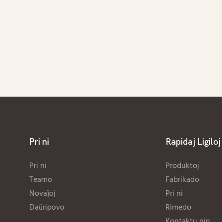
Pri ni
Rapidaj Ligiloj
Pri ni
Produktoj
Teamo
Fabrikado
Novaĵoj
Pri ni
Daŭripovo
Rimedo
Kontaktu nin