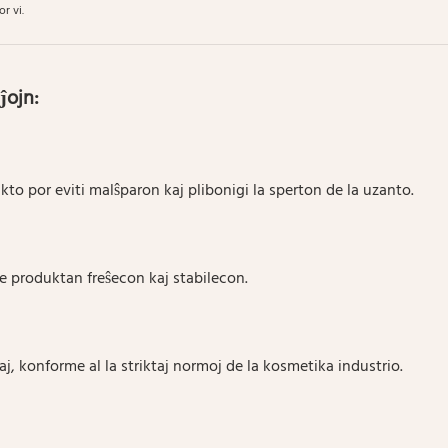
r vi.
ĵojn:
to por eviti malŝparon kaj plibonigi la sperton de la uzanto.
e produktan freŝecon kaj stabilecon.
aj, konforme al la striktaj normoj de la kosmetika industrio.