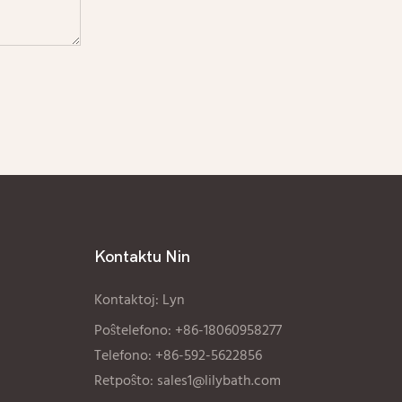
Kontaktu Nin
Kontaktoj: Lyn
Poŝtelefono: +86-18060958277
Telefono: +86-592-5622856
Retpoŝto:
sales1@lilybath.com