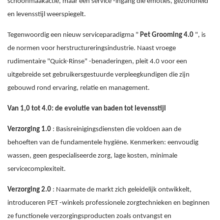
schoonmaakactie, maar een service -ingang die emoties, gezondheid
en levensstijl weerspiegelt.
Tegenwoordig een nieuw serviceparadigma "
Pet Grooming 4.0
", is
de normen voor herstructureringsindustrie. Naast vroege
rudimentaire "Quick-Rinse" -benaderingen, pleit 4.0 voor een
uitgebreide set gebruikersgestuurde verpleegkundigen die zijn
gebouwd rond ervaring, relatie en management.
Van 1,0 tot 4.0: de evolutie van baden tot levensstijl
Verzorging 1.0
: Basisreinigingsdiensten die voldoen aan de
behoeften van de fundamentele hygiëne. Kenmerken: eenvoudig
wassen, geen gespecialiseerde zorg, lage kosten, minimale
servicecomplexiteit.
Verzorging 2.0
: Naarmate de markt zich geleidelijk ontwikkelt,
introduceren PET -winkels professionele zorgtechnieken en beginnen
ze functionele verzorgingsproducten zoals ontvangst en